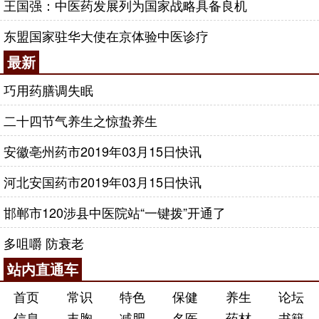
王国强：中医药发展列为国家战略具备良机
东盟国家驻华大使在京体验中医诊疗
最新
巧用药膳调失眠
二十四节气养生之惊蛰养生
安徽亳州药市2019年03月15日快讯
河北安国药市2019年03月15日快讯
邯郸市120涉县中医院站“一键拨”开通了
多咀嚼 防衰老
站内直通车
首页
常识
特色
保健
养生
论坛
信息
丰胸
减肥
名医
药材
书籍