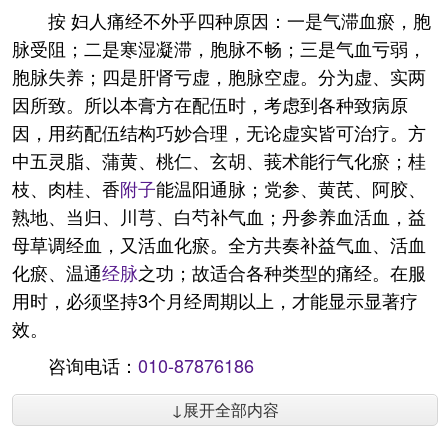
按 妇人痛经不外乎四种原因：一是气滞血瘀，胞
脉受阻；二是寒湿凝滞，胞脉不畅；三是气血亏弱，
胞脉失养；四是肝肾亏虚，胞脉空虚。分为虚、实两
因所致。所以本膏方在配伍时，考虑到各种致病原
因，用药配伍结构巧妙合理，无论虚实皆可治疗。方
中五灵脂、蒲黄、桃仁、玄胡、莪术能行气化瘀；桂
枝、肉桂、香
附子
能温阳通脉；党参、黄芪、阿胶、
熟地、当归、川芎、白芍补气血；丹参养血活血，益
母草调经血，又活血化瘀。全方共奏补益气血、活血
化瘀、温通
经脉
之功；故适合各种类型的痛经。在服
用时，必须坚持3个月经周期以上，才能显示显著疗
效。
咨询电话：
010-87876186
↓展开全部内容