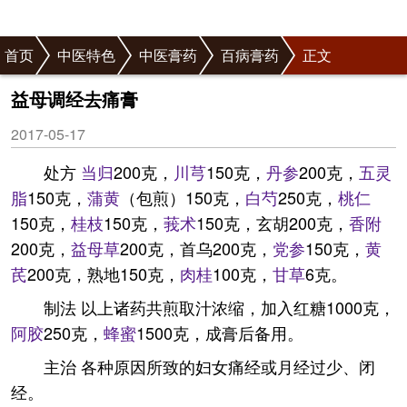
首页
中医特色
中医膏药
百病膏药
正文
益母调经去痛膏
2017-05-17
处方
当归
200克，
川芎
150克，
丹参
200克，
五灵
脂
150克，
蒲黄
（包煎）150克，
白芍
250克，
桃仁
150克，
桂枝
150克，
莪术
150克，玄胡200克，
香附
200克，
益母草
200克，首乌200克，
党参
150克，
黄
芪
200克，熟地150克，
肉桂
100克，
甘草
6克。
制法 以上诸药共煎取汁浓缩，加入红糖1000克，
阿胶
250克，
蜂蜜
1500克，成膏后备用。
主治 各种原因所致的妇女痛经或月经过少、闭
经。