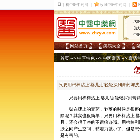
名
偏
中
网站首页
疾病大全
首页
-->
中医特色
-->
中医膏药
-->
膏药
只要用棉棒沾上'婴儿油'轻轻探到膏药与
只要用棉棒沾上'婴儿油'轻轻探到
膏
贴在腿上的膏药，剥落的时候是很疼
除呢？其实也很简单，只要用棉棒沾上'
且，还会很干净的不留痕迹哦。用棉棒剥
肤之间产生空间，黏着力就小了。但是您
是有害的。