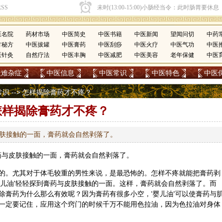
医名院
药材市场
中医简史
中医书籍
中医新闻
望闻问切
中药
方秘方
中医拔罐
中医膏药
中医刮痧
中医火疗
中医气功
中医
医针灸
自然疗法
中医丰胸
中医减肥
中医美容
老年保健
中医
疑难杂症
中医信息
中医常识
中医特色
中医
常识
--> 怎样揭除膏药才不疼？
怎样揭除膏药才不疼？
皮肤接触的一面，膏药就会自然剥落了。
药
与皮肤接触的一面，膏药就会自然剥落了。
的。尤其对于体毛较重的男性来说，是最恐怖的。怎样不疼就能把膏药剥
婴儿油'轻轻探到膏药与皮肤接触的一面。这样，膏药就会自然剥落了。而
除膏药为什么那么有效呢？因为膏药有很多小空，'婴儿油'可以使膏药与
一定要记住，应用这个窍门的时候千万不能用色拉油，因为色拉油对身体