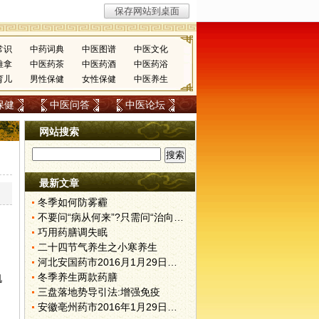
常识
中药词典
中医图谱
中医文化
推拿
中医药茶
中医药酒
中医药浴
育儿
男性保健
女性保健
中医养生
保健
中医问答
中医论坛
网站搜索
最新文章
冬季如何防雾霾
不要问“病从何来”?只需问“治向何去”?
巧用药膳调失眠
二十四节气养生之小寒养生
河北安国药市2016月1月29日快讯
冬季养生两款药膳
肌
三盘落地势导引法:增强免疫
安徽亳州药市2016年1月29日快讯