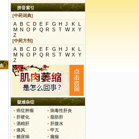
拼音索引
[中药词典]
A
B
C
D
E
F
G
H
J
K
L
M
N
O
P
Q
R
S
T
W
X
Y
Z
[中药方剂]
A
B
C
D
E
F
G
H
J
K
L
M
N
O
P
Q
R
S
T
W
X
Y
Z
点击
疑难杂症
癌症肿瘤
病毒性肝炎
肝硬化
脂肪肝
酒精肝
肝腹水
痛风
甲亢
糖尿病
癫痫