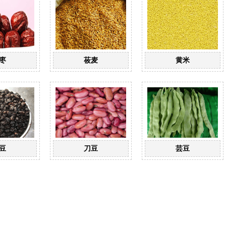
枣
莜麦
黄米
豆
刀豆
芸豆