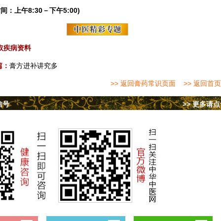
间：上午8:30－下午5:00)
取疾病资料
篇：
膏方进补讲究多
>> 返回膏药常识页面
>> 返回首页
信号
>> 更多请