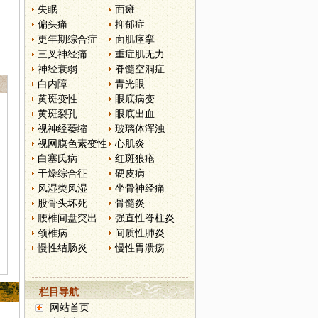
失眠
面瘫
偏头痛
抑郁症
更年期综合症
面肌痉挛
三叉神经痛
重症肌无力
神经衰弱
脊髓空洞症
白内障
青光眼
黄斑变性
眼底病变
黄斑裂孔
眼底出血
视神经萎缩
玻璃体浑浊
视网膜色素变性
心肌炎
白塞氏病
红斑狼疮
干燥综合征
硬皮病
风湿类风湿
坐骨神经痛
股骨头坏死
骨髓炎
腰椎间盘突出
强直性脊柱炎
颈椎病
间质性肺炎
慢性结肠炎
慢性胃溃疡
栏目导航
网站首页