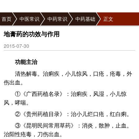
首页
中医常识
中药常识
中药基础
正文
地膏药的功效与作用
2015-07-30
功能主治
清热解毒。治痢疾，小儿惊风，口疮，疮毒，外
伤出血。
①《广西药植名录》：治痢疾，风湿，小儿惊
风，哮喘。
②《贵州药植目录》：治小儿烂口疮，红白痢。
③《昆明民间常用草药》：消炎，散肿，止血。
治阳性疮毒，刀伤出血。