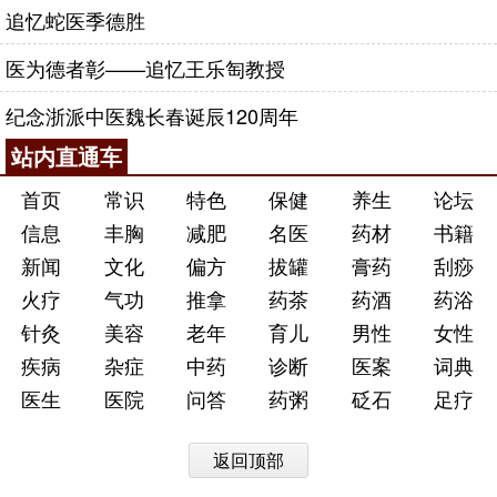
追忆蛇医季德胜
医为德者彰——追忆王乐匋教授
纪念浙派中医魏长春诞辰120周年
站内直通车
首页
常识
特色
保健
养生
论坛
信息
丰胸
减肥
名医
药材
书籍
新闻
文化
偏方
拔罐
膏药
刮痧
火疗
气功
推拿
药茶
药酒
药浴
针灸
美容
老年
育儿
男性
女性
疾病
杂症
中药
诊断
医案
词典
医生
医院
问答
药粥
砭石
足疗
返回顶部