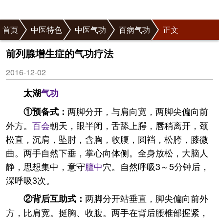
首页
中医特色
中医气功
百病气功
正文
前列腺增生症的气功疗法
2016-12-02
太湖
气功
两脚分开，与肩向宽，两脚尖偏向前
①预备式：
外方。
百会
朝天，眼半闭，舌舔上腭，唇稍离开，颈
松直，沉肩，坠肘，含胸，收腹，圆裆，松胯，膝微
曲。两手自然下垂，掌心向体侧。全身放松，大脑人
静，思想集中，意守
膻中
穴。自然呼吸3～5分钟后，
深呼吸3次。
两脚分开站垂直，脚尖偏向前外
②背后互助式：
方，比肩宽。挺胸、收腹。两手在背后腰椎部握紧，