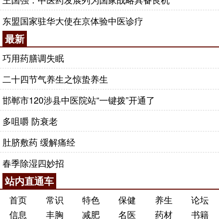
东盟国家驻华大使在京体验中医诊疗
最新
巧用药膳调失眠
二十四节气养生之惊蛰养生
邯郸市120涉县中医院站“一键拨”开通了
多咀嚼 防衰老
肚脐敷药 缓解痛经
春季除湿四妙招
站内直通车
首页
常识
特色
保健
养生
论坛
信息
丰胸
减肥
名医
药材
书籍