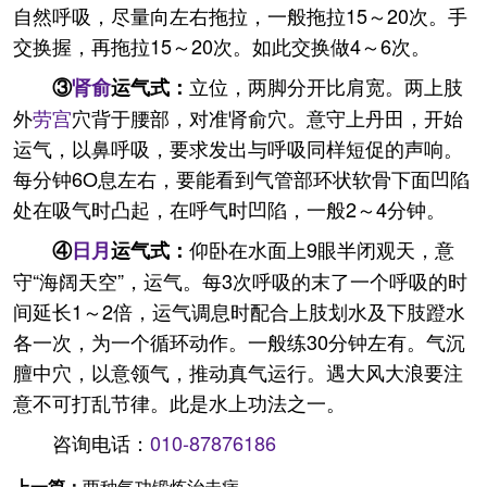
自然呼吸，尽量向左右拖拉，一般拖拉15～20次。手
交换握，再拖拉15～20次。如此交换做4～6次。
立位，两脚分开比肩宽。两上肢
③
肾俞
运气式：
外
劳宫
穴背于腰部，对准肾俞穴。意守上丹田，开始
运气，以鼻呼吸，要求发出与呼吸同样短促的声响。
每分钟6O息左右，要能看到气管部环状软骨下面凹陷
处在吸气时凸起，在呼气时凹陷，一般2～4分钟。
仰卧在水面上9眼半闭观天，意
④
日月
运气式：
守“海阔天空”，运气。每3次呼吸的末了一个呼吸的时
间延长1～2倍，运气调息时配合上肢划水及下肢蹬水
各一次，为一个循环动作。一般练30分钟左有。气沉
膻中穴，以意领气，推动真气运行。遇大风大浪要注
意不可打乱节律。此是水上功法之一。
咨询电话：
010-87876186
上一篇：
两种气功锻炼治未病