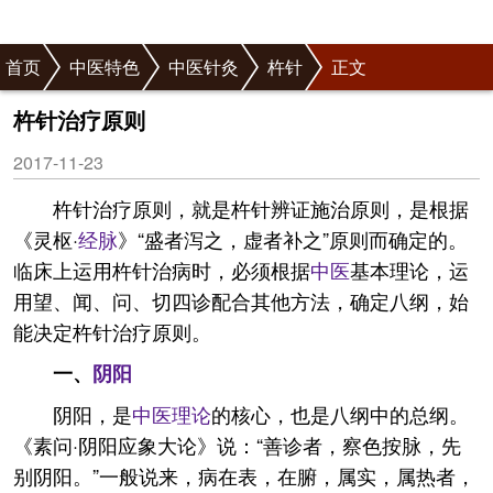
首页
中医特色
中医针灸
杵针
正文
杵针治疗原则
2017-11-23
杵针治疗原则，就是杵针辨证施治原则，是根据
《灵枢·
经脉
》“盛者泻之，虚者补之”原则而确定的。
临床上运用杵针治病时，必须根据
中医
基本理论，运
用望、闻、问、切四诊配合其他方法，确定八纲，始
能决定杵针治疗原则。
一、
阴阳
阴阳，是
中医理论
的核心，也是八纲中的总纲。
《素问·阴阳应象大论》说：“善诊者，察色按脉，先
别阴阳。”一般说来，病在表，在腑，属实，属热者，