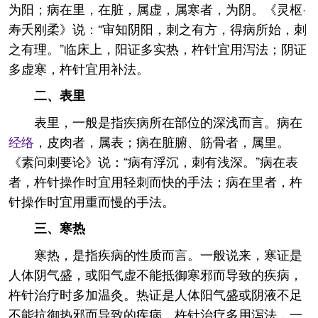
为阳；病在里，在脏，属虚，属寒者，为阴。《灵枢·
寿夭刚柔》说：“审知阴阳，刺之有方，得病所始，刺
之有理。”临床上，阳证多实热，杵针宜用泻法；阴证
多虚寒，杵针宜用补法。
二、表里
表里，一般是指疾病所在部位的深浅而言。病在
经络
，皮肉者，属表；病在脏腑、筋骨者，属里。
《素问刺要论》说：“病有浮沉，刺有浅深。”病在表
者，杵针操作时宜用轻刺而快的手法；病在里者，杵
针操作时宜用重而慢的手法。
三、寒热
寒热，是指疾病的性质而言。一般说来，寒证是
人体阴气盛，或阳气虚不能抵御寒邪而导致的疾病，
杵针治疗时多加温灸。热证是人体阳气盛或阴液不足
不能抗御热邪而导致的疾病，杵针治疗多用泻法，一