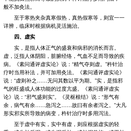
般不加灸法。
至于寒热夹杂真寒假热，真热假寒等，则宜一一
详辨，临床时根据病机灵活施治。
四、虚实
实，是指人体正气的盛衰和病邪的消长而言。
虚，泛指人体阴阳，脏腑经络，气血不足而导致的疾
病。《素问通评虚实论》说：“精气夺则虚。”杵针治
疗时当用补法，并可加用灸法。《素问通评虚实论》
说：“虚则补之……无问其数以平为期。”实，是指邪
气的旺盛或人体功能的过度亢盛。《素问通评虚实
论》说：“邪气盛则实”。《灵枢根结》说：“形气有
余，病气有余……急泻之……故曰有余者泻之。”大凡
形实邪实所导致的病变，杵针治疗时多用泻法。
至于虚中有实，实中有虚，则应根据虚实的轻