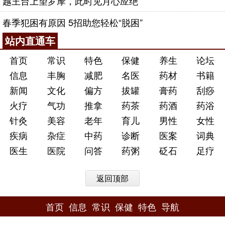
越王台上望罗摩，此时见月心应绝
春季犯困有原因 5招助您轻松“脱困”
站内直通车
首页
常识
特色
保健
养生
论坛
信息
丰胸
减肥
名医
药材
书籍
新闻
文化
偏方
拔罐
膏药
刮痧
火疗
气功
推拿
药茶
药酒
药浴
针灸
美容
老年
育儿
男性
女性
疾病
杂症
中药
诊断
医案
词典
医生
医院
问答
药粥
砭石
足疗
返回顶部
首页
信息
常识
保健
特色
导航