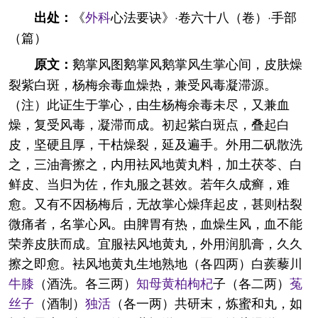
《
外科
心法要诀》·卷六十八（卷）·手部
出处：
（篇）
鹅掌风图鹅掌风鹅掌风生掌心间，皮肤燥
原文：
裂紫白斑，杨梅余毒血燥热，兼受风毒凝滞源。
（注）此证生于掌心，由生杨梅余毒未尽，又兼血
燥，复受风毒，凝滞而成。初起紫白斑点，叠起白
皮，坚硬且厚，干枯燥裂，延及遍手。外用二矾散洗
之，三油膏擦之，内用袪风地黄丸料，加土茯苓、白
鲜皮、当归为佐，作丸服之甚效。若年久成癣，难
愈。又有不因杨梅后，无故掌心燥痒起皮，甚则枯裂
微痛者，名掌心风。由脾胃有热，血燥生风，血不能
荣养皮肤而成。宜服袪风地黄丸，外用润肌膏，久久
擦之即愈。袪风地黄丸生地熟地（各四两）白蒺藜川
牛膝
（酒洗。各三两）
知母
黄柏
枸杞
子（各二两）
菟
丝子
（酒制）
独活
（各一两）共研末，炼蜜和丸，如