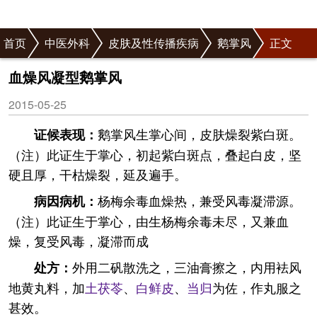
首页
中医外科
皮肤及性传播疾病
鹅掌风
正文
血燥风凝型鹅掌风
2015-05-25
鹅掌风生掌心间，皮肤燥裂紫白斑。
证候表现：
（注）此证生于掌心，初起紫白斑点，叠起白皮，坚
硬且厚，干枯燥裂，延及遍手。
杨梅余毒血燥热，兼受风毒凝滞源。
病因病机：
（注）此证生于掌心，由生杨梅余毒未尽，又兼血
燥，复受风毒，凝滞而成
外用二矾散洗之，三油膏擦之，内用袪风
处方：
地黄丸料，加
土
茯苓
、
白鲜皮
、
当归
为佐，作丸服之
甚效。