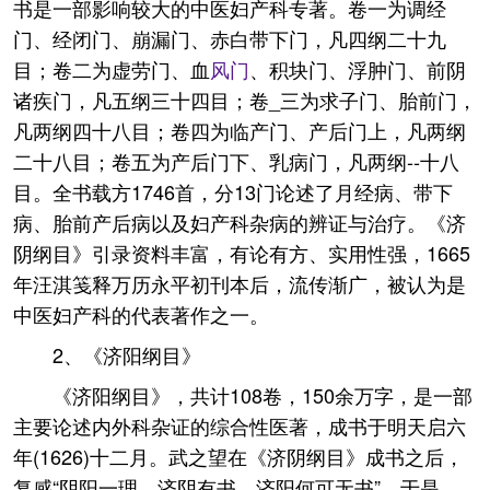
书是一部影响较大的中医妇产科专著。卷一为调经
门、经闭门、崩漏门、赤白带下门，凡四纲二十九
目；卷二为虚劳门、血
风门
、积块门、浮肿门、前阴
诸疾门，凡五纲三十四目；卷_三为求子门、胎前门，
凡两纲四十八目；卷四为临产门、产后门上，凡两纲
二十八目；卷五为产后门下、乳病门，凡两纲--十八
目。全书载方1746首，分13门论述了月经病、带下
病、胎前产后病以及妇产科杂病的辨证与治疗。《济
阴纲目》引录资料丰富，有论有方、实用性强，1665
年汪淇笺释万历永平初刊本后，流传渐广，被认为是
中医妇产科的代表著作之一。
2、《济阳纲目》
《济阳纲目》，共计108卷，150余万字，是一部
主要论述内外科杂证的综合性医著，成书于明天启六
年(1626)十二月。武之望在《济阴纲目》成书之后，
复感“阴阳一理，济阴有书，济阳何可无书”，于是