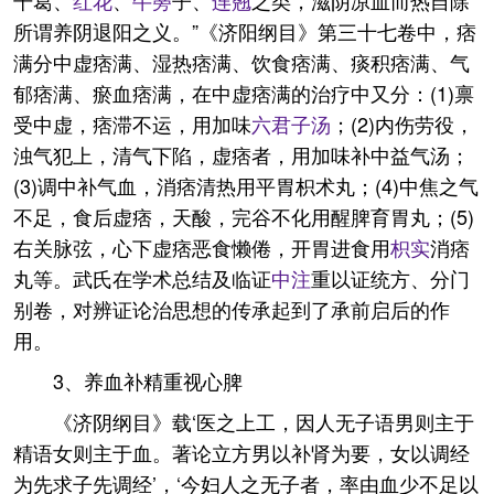
干葛、
红花
、
牛蒡
子、
连翘
之类，滋阴凉血而热自除
所谓养阴退阳之义。”《济阳纲目》第三十七卷中，痞
满分中虚痞满、湿热痞满、饮食痞满、痰积痞满、气
郁痞满、瘀血痞满，在中虚痞满的治疗中又分：(1)禀
受中虚，痞滞不运，用加味
六君子汤
；(2)内伤劳役，
浊气犯上，清气下陷，虚痞者，用加味补中益气汤；
(3)调中补气血，消痞清热用平胃枳术丸；(4)中焦之气
不足，食后虚痞，天酸，完谷不化用醒脾育胃丸；(5)
右关脉弦，心下虚痞恶食懒倦，开胃进食用
枳实
消痞
丸等。武氏在学术总结及临证
中注
重以证统方、分门
别卷，对辨证论治思想的传承起到了承前启后的作
用。
3、养血补精重视心脾
《济阴纲目》载‘医之上工，因人无子语男则主于
精语女则主于血。著论立方男以补肾为要，女以调经
为先求子先调经’，‘今妇人之无子者，率由血少不足以