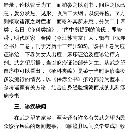
铨录，论以管氏为主，而稍参之以别书，间足之以己
意，爰分发热、见形、收后三大纲，以便寻检。至方
则概取诸家之对症者，而略补其所末悉，分为二十四
类，名日《疹科类编》。”序中所提到的管氏，即管
舜，明代医家，金陵（今江苏南京）人，辑有《保赤
全书》二卷，刊于万历十三年(1585)。该书上卷为痘
证诊治，下卷为女人出痘、麻疹证治及痘诊治疗方
剂。武之望所据，当以麻疹证治部分为主。从武之望
自序中可以看出，《疹科类编》是鉴于当时麻疹毒疫
多次流行的情况，以《保赤全书》疹论部分为蓝本，
参考诸家有关方论，结合自身经验编纂而成的儿科疹
病专书。
三、诊疾轶闻
在武之望的家乡，至今还有许多有关武之望为民
众诊疗疾病的逸闻趣事。《临潼县民间义学集成》收