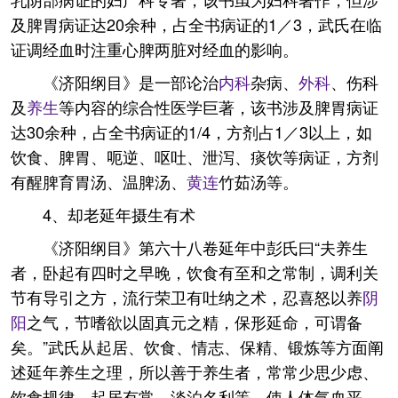
及脾胃病证达20余种，占全书病证的1／3，武氏在临
证调经血时注重心脾两脏对经血的影响。
《济阳纲目》是一部论治
内科
杂病、
外科
、伤科
及
养生
等内容的综合性医学巨著，该书涉及脾胃病证
达30余种，占全书病证的1/4，方剂占1／3以上，如
饮食、脾胃、呃逆、呕吐、泄泻、痰饮等病证，方剂
有醒脾育胃汤、温脾汤、
黄连
竹茹汤等。
4、却老延年摄生有术
《济阳纲目》第六十八卷延年中彭氏曰“夫养生
者，卧起有四时之早晚，饮食有至和之常制，调利关
节有导引之方，流行荣卫有吐纳之术，忍喜怒以养
阴
阳
之气，节嗜欲以固真元之精，保形延命，可谓备
矣。”武氏从起居、饮食、情志、保精、锻炼等方面阐
述延年养生之理，所以善于养生者，常常少思少虑、
饮食规律、起居有常、淡泊名利等，使人体气血平