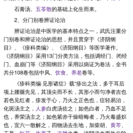
石膏汤、
五苓散
的基础上化生而来。
2、分门别卷辨证论治
辨证论治是中医学的基本特点之一，武氏注重分
门别卷和辨证论治的思想，并且贯穿于《济阴纲
目》、《疹科类编》、《济阳纲目》等医学著作。
《济阴纲目》采用13门分类方法，包括调经门、闭经
门、血崩门等《济阳纲目》采用以病证为卷法，全书
共分108卷包括中风、
饮食
、
养老
卷等。
《疹科类编·见形诸症》载“疹出之法，多于耳后
项上腰腿先见，其顶尖而不长，其形小而匀净者吉也
若色见红者，疹发于心，乃火之正色也，症轻易治，
化斑汤主之，
人参
白虎汤佐之；如色白者，乃血不足
也，养荣汤主之；如色紫赤干燥暗晦者，乃火毒盛炽
也，宜六一散解之，四物汤去生地，加柴胡、
黄芩
、