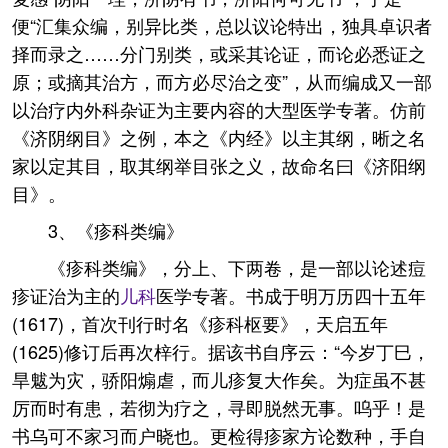
便“汇集众编，别异比类，总以议论特出，独具卓识者
择而录之……分门别类，或采其论证，而论必悉证之
原；或摘其治方，而方必尽治之变”，从而编成又一部
以治疗内外科杂证为主要内容的大型医学专著。仿前
《济阴纲目》之例，本之《内经》以主其纲，晰之名
家以定其目，取其纲举目张之义，故命名曰《济阳纲
目》。
3、《疹科类编》
《疹科类编》，分上、下两卷，是一部以论述痘
疹证治为主的
儿科
医学专著。书成于明万历四十五年
(1617)，首次刊行时名《疹科枢要》，天启五年
(1625)修订后再次梓行。据该书自序云：“今岁丁巳，
旱魃为灾，骄阳煽虐，而儿疹复大作矣。为症虽不甚
厉而时有患，若彻为疗之，寻即脱然无事。呜乎！是
书乌可不家习而户晓也。更检得疹家方论数种，手自