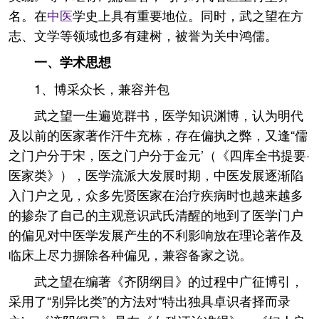
名。在
中医
学史上具有重要地位。同时，武之望在方
志、文学等领域也多有建树，被誉为关中鸿儒。
一、学术思想
1、博采众长，兼容并包
武之望一生遍览群书，医学知识渊博，认为明代
及以前的医家著作汗牛充栋，存在偏执之弊，又逢“儒
之门户分于宋，医之门户分于金元’（《四库全书提要·
医家类》），医学流派大发展时期，中医发展逐渐陷
入门户之见，众多先贤医家在治疗疾病时也越来越多
的掺杂了自己的主观意识武氏清醒的地到了医学门户
的偏见对中医学发展产生的不利影响放在理论著作及
临床上尽力摒除各种偏见，兼容备家之说。
武之望在编著《齐阴纲目》的过程中广征博引，
采用了“别异比类”的方法对“特出独具卓识者择而录