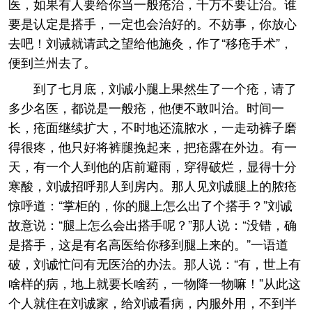
医，如果有人要给你当一般疮治，千万不要让治。谁
要是认定是搭手，一定也会治好的。不妨事，你放心
去吧！刘诫就请武之望给他施灸，作了“移疮手术”，
便到兰州去了。
到了七月底，刘诚小腿上果然生了一个疮，请了
多少名医，都说是一般疮，他便不敢叫治。时间一
长，疮面继续扩大，不时地还流脓水，一走动裤子磨
得很疼，他只好将裤腿挽起来，把疮露在外边。有一
天，有一个人到他的店前避雨，穿得破烂，显得十分
寒酸，刘诚招呼那人到房内。那人见刘诚腿上的脓疮
惊呼道：“掌柜的，你的腿上怎么出了个搭手？”刘诚
故意说：“腿上怎么会出搭手呢？”那人说：“没错，确
是搭手，这是有名高医给你移到腿上来的。”一语道
破，刘诚忙问有无医治的办法。那人说：“有，世上有
啥样的病，地上就要长啥药，一物降一物嘛！”从此这
个人就住在刘诚家，给刘诚看病，内服外用，不到半