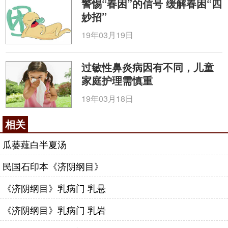
警惕“春困”的信号 缓解春困“四
妙招”
19年03月19日
过敏性鼻炎病因有不同，儿童
家庭护理需慎重
19年03月18日
相关
瓜蒌薤白半夏汤
民国石印本《济阴纲目》
《济阴纲目》乳病门 乳悬
《济阴纲目》乳病门 乳岩