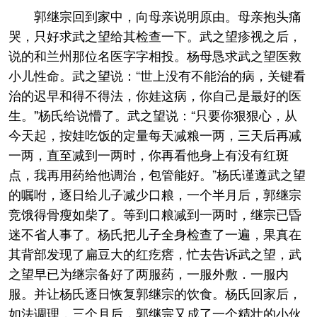
郭继宗回到家中，向母亲说明原由。母亲抱头痛
哭，只好求武之望给其检查一下。武之望疹视之后，
说的和兰州那位名医字字相投。杨母恳求武之望医救
小儿性命。武之望说：“世上没有不能治的病，关键看
治的迟早和得不得法，你娃这病，你自己是最好的医
生。"杨氏给说懵了。武之望说：“只要你狠狠心，从
今天起，按娃吃饭的定量每天减粮一两，三天后再减
一两，直至减到一两时，你再看他身上有没有红斑
点，我再用药给他调治，包管能好。”杨氏谨遵武之望
的嘱咐，逐日给儿子减少口粮，一个半月后，郭继宗
竞饿得骨瘦如柴了。等到口粮减到一两时，继宗已昏
迷不省人事了。杨氏把儿子全身检查了一遍，果真在
其背部发现了扁豆大的红疙瘩，忙去告诉武之望，武
之望早已为继宗备好了两服药，一服外敷．一服内
服。并让杨氏逐日恢复郭继宗的饮食。杨氏回家后，
如法调理，三个月后，郭继宗又成了一个精壮的小伙