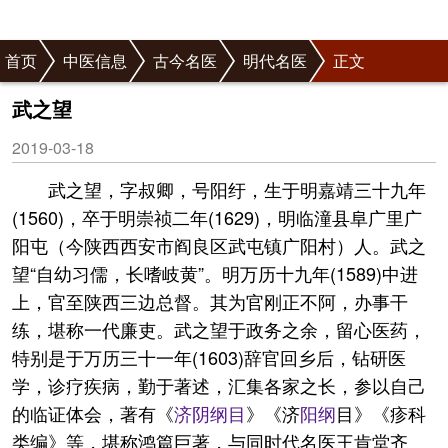
首页
中医信息
古今名医
明代名医
正文
武之望
2019-03-18
武之望，字叔卿，号阳纡，生于明嘉靖三十九年
(1560)，卒于明崇祯二年(1629)，明临潼县阜广里广
阳屯（今陕西西安市阎良区武屯镇广阳村）人。武之
望“自幼习儒，长嗜岐黄”。明万历十九年(1589)中进
上，官至陕西三边总督。其为官刚正不阿，办事干
练，堪称一代廉吏。武之望于政务之余，留心医药，
特别是于万历三十一年(1603)辞官回乡后，钻研医
学，诊疗疾病，勤于著述，汇集各家之长，参以自己
的临证体会，著有《
济阴纲目
》《济
阳纲
目》《疹科
类编》等，堪称鸿篇巨著，与同时代名医王肯堂齐