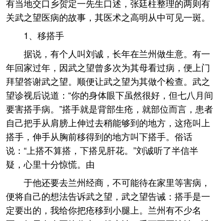
有当地交口乡贺定一先生口述，张廷柱整理的两则有
关武之望医病的故事，其医术之高明从中可见一斑。
1、移搭手
据说，有个人叫刘诚，长年在兰州做生意。有一
年回家过年，因武之望曾多次为其母看过病，便上门
拜望答谢武之望。顺便让武之望为其做个检查。武之
望诊视后说道：“你的身体眼下虽然很好，但七八月间
要害搭手病。”搭手就是背部生疮，就部位而言，患者
自己把手从肩膀上伸过去稍能够到的地方，这疮叫上
搭手，伸手从胸前移得到的地方叫下搭手。俗话
说：“上搭不算搭，下搭见肝花。”刘诚听了半信半
疑，心里十分惊慌。由
于他还要去兰州经商，不可能待在家里等害病，
便将自己的想法告诉武之望，武之望告诫：搭手是一
定要出的，我给你把疮移到小腿上。兰州有不少名