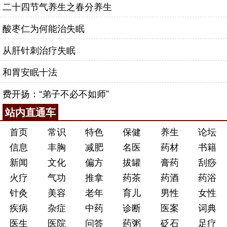
二十四节气养生之春分养生
酸枣仁为何能治失眠
从肝针刺治疗失眠
和胃安眠十法
费开扬：“弟子不必不如师”
站内直通车
首页
常识
特色
保健
养生
论坛
信息
丰胸
减肥
名医
药材
书籍
新闻
文化
偏方
拔罐
膏药
刮痧
火疗
气功
推拿
药茶
药酒
药浴
针灸
美容
老年
育儿
男性
女性
疾病
杂症
中药
诊断
医案
词典
医生
医院
问答
药粥
砭石
足疗