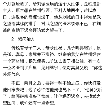
个月就痊愈了。给刘诚医病的这个人姓张，是临潼新
丰人。原本想在兰州行医，不料人地两生，难以糊
口，连返乡的盘缠也没了。他从刘诚的口中得知是武
之望给其移的搭手，对武之望的医术钦佩不已，在刘
诚的资助下返乡拜访武之望去了。
2．饿病治方
传说有母子二人，母亲姓杨，儿子叫郭继宗，原
是孤儿寡母，家境并不富裕。继宗的舅父在兰州经营
一个药材铺，杨氏便将儿子送去当了相公娃。有一次
一位名医到了店里，见到继宗，便对其舅父说：“你这
外甥气色
不正，两月之后，要得一种不治之症，你快打发
他回家去吧，迟了恐怕连他妈也见不上了。”他舅父听
了，给郭继宗准备了盘缠，让他迅即返乡，去找武之
望医病，或许还有一点希望。