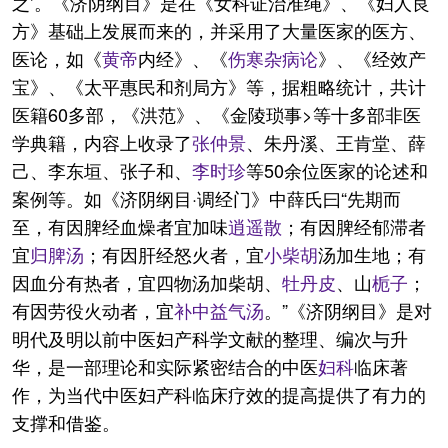
之’。《济阴纲目》是在《女科证治准绳》、《妇人良
方》基础上发展而来的，并采用了大量医家的医方、
医论，如《
黄帝
内经》、《
伤寒杂病论
》、《经效产
宝》、《太平惠民和剂局方》等，据粗略统计，共计
医籍60多部，《洪范》、《金陵琐事>等十多部非医
学典籍，内容上收录了
张仲景
、朱丹溪、王肯堂、薛
己、李东垣、张子和、
李时珍
等50余位医家的论述和
案例等。如《济阴纲目·调经门》中薛氏曰“先期而
至，有因脾经血燥者宜加味
逍遥散
；有因脾经郁滞者
宜
归脾汤
；有因肝经怒火者，宜
小
柴胡
汤加生地；有
因血分有热者，宜四物汤加柴胡、
牡丹皮
、山
栀子
；
有因劳役火动者，宜
补中益气汤
。”《济阴纲目》是对
明代及明以前中医妇产科学文献的整理、编次与升
华，是一部理论和实际紧密结合的中医
妇科
临床著
作，为当代中医妇产科临床疗效的提高提供了有力的
支撑和借鉴。