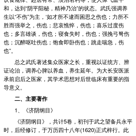
和，达到“阴平阳秘，精神乃治”的状态。武氏强调养
生以“不伤”为主，‘如才所不逮而困思之伤也；力所不
胜而强举之，伤也；悲哀憔悴，伤也；喜乐过度伤
也；多言雄谈，伤也；寝食失时，伤也；强挽弓弩伤
也；沉醉呕吐伤也；饱食即卧伤也；跳走喘急，伤
也”。
总之武氏著述集众医家之长，重视以证统方、辨
证论治，调养心脾以养血，养生延年。为大长安医派
承前启后之医家，其学术思想对后世临床有重要的指
导意义。
二、主要著作
1、《济阴纲目》
《济阴纲目》，共计5卷，初刊于武之望备兵永平
时，后经修订，于万历四十八年(1620)正式梓行。此