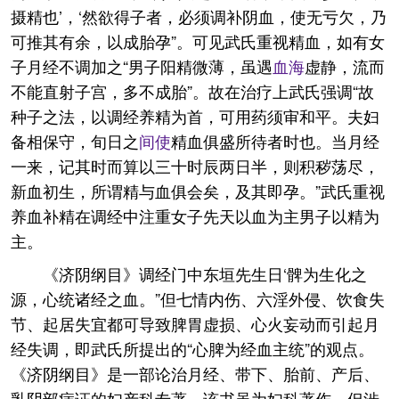
摄精也’，‘然欲得子者，必须调补阴血，使无亏欠，乃
可推其有余，以成胎孕”。可见武氏重视精血，如有女
子月经不调加之“男子阳精微薄，虽遇
血海
虚静，流而
不能直射子宫，多不成胎”。故在治疗上武氏强调“故
种子之法，以调经养精为首，可用药须审和平。夫妇
备相保守，旬日之
间使
精血俱盛所待者时也。当月经
一来，记其时而算以三十时辰两日半，则积秽荡尽，
新血初生，所谓精与血俱会矣，及其即孕。”武氏重视
养血补精在调经中注重女子先天以血为主男子以精为
主。
《济阴纲目》调经门中东垣先生日‘髀为生化之
源，心统诸经之血。”但七情内伤、六淫外侵、饮食失
节、起居失宜都可导致脾胃虚损、心火妄动而引起月
经失调，即武氏所提出的“心脾为经血主统”的观点。
《济阴纲目》是一部论治月经、带下、胎前、产后、
乳阴部病证的妇产科专著，该书虽为妇科著作，但涉