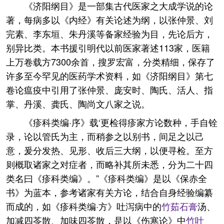
《济阳纲目》是一部集古代医家之大成学说的论
著，每病多以《内经》有关论述为纲，以张仲景、刘
完素、李东垣、朱丹溪等备家经验为目，先论后方，
别异比类。本书援引明代以前医家著述113家，医籍
上万卷载方7300余首，搜罗宏富，分类精细，保存了
许多至今罕见的医药学术资料，如《济阳纲目》第七
卷论瘟疫中引用了张仲景、庞安时、陶氏、活人、指
掌、丹溪、龚氏、陶尚文八家之说。
《疹科类编·序》载‘更检得疹家方论数种，手自铨
录，论以管氏为主，而稍参之以别书，间足之以己
意，爰分发热、见形、收后三大纲，以便寻检。至方
则概取诸家之对症者，而略补其所未悉，分为二十四
类名曰《疹科类编》。”《疹科类编》是以《保赤全
书》为蓝本，参考诸家有关方论，结合自身经验编纂
而成的，如《疹科类编·方》吐泻病中的
竹茹
石膏
汤、
加减四苓散、加味四苓散，是以《伤寒论》中
竹叶