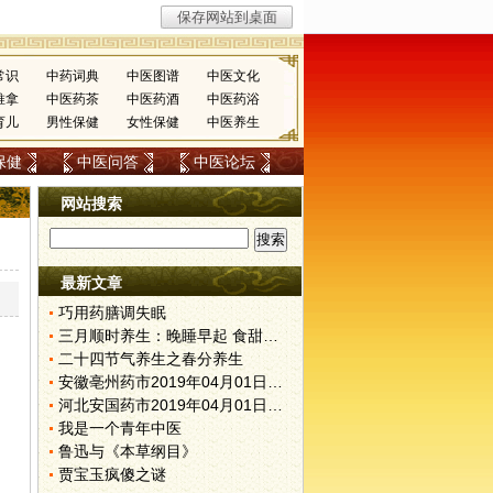
常识
中药词典
中医图谱
中医文化
推拿
中医药茶
中医药酒
中医药浴
育儿
男性保健
女性保健
中医养生
保健
中医问答
中医论坛
网站搜索
最新文章
巧用药膳调失眠
三月顺时养生：晚睡早起 食甜养肝
，
二十四节气养生之春分养生
安徽亳州药市2019年04月01日快讯
河北安国药市2019年04月01日快讯
我是一个青年中医
鲁迅与《本草纲目》
贾宝玉疯傻之谜