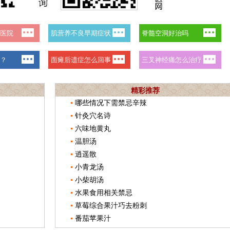
精彩推荐
哪些情况下需禁忌辛辣
针灸穴名诗
六味地黄丸
温胆汤
逍遥散
小青龙汤
小柴胡汤
水果食用相关禁忌
草莓综合果汁巧去粉刺
番茄苹果汁