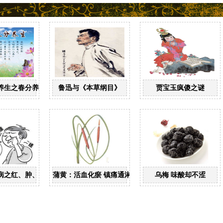
养生之春分养生
鲁迅与《本草纲目》
贾宝玉疯傻之谜
病之红、肿、痒、痛
蒲黄：活血化瘀 镇痛通淋
乌梅 味酸却不涩