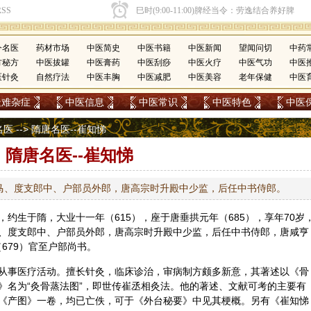
今名医
药材市场
中医简史
中医书籍
中医新闻
望闻问切
中药
方秘方
中医拔罐
中医膏药
中医刮痧
中医火疗
中医气功
中医
医针灸
自然疗法
中医丰胸
中医减肥
中医美容
老年保健
中医
疑难杂症
中医信息
中医常识
中医特色
中医
名医
--> 隋唐名医--崔知悌
隋唐名医--崔知悌
马、度支郎中、户部员外郎，唐高宗时升殿中少监，后任中书侍郎。
约生于隋，大业十一年（615），座于唐垂拱元年（685），享年70岁
、度支郎中、户部员外郎，唐高宗时升殿中少监，后任中书侍郎，唐咸亨
（679）官至户部尚书。
从事医疗活动。擅长
针灸
，临床诊治，审病制方颇多新意，其著述以《骨
》名为“灸骨蒸法图”，即世传崔丞相灸法。他的著述、文献可考的主要有
《产图》一卷，均已亡佚，可于《外台秘要》中见其梗概。另有《崔知悌