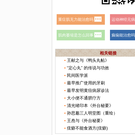
相关链接
王献之与《鸭头丸帖》
“定心丸” 的传说与功效
民间医学派
最早推广使用的牙刷
最早发明黄疸病尿诊法
大小便不通脐疗方
清光绪印本《外台秘要》
孙思邈三人明堂图（重绘）
王焘与《外台秘要》
痃癖不能食酒方(痃癖)