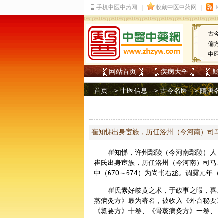
古
偏
中
网站首页
疾病大全
首页
-->
中医信息
-->
古今名医
-->
隋唐
崔知悌出身宦族，历任洛州（今河南）司
崔知悌，许州鄢陵（今河南鄢陵）人，
崔氏出身宦族，历任洛州（今河南）司马
中（670～674）为尚书右丞。调露元年
崔氏素好岐黄之术，于政事之暇，喜
蒸病灸方》最为著名，被收入《外台秘要
《纂要方》十卷、《骨蒸病灸方》一卷、