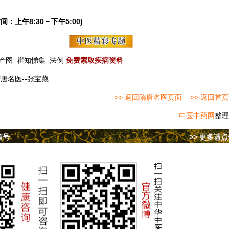
间：上午8:30－下午5:00)
产图
崔知悌集
法例
免费索取疾病资料
唐名医--张宝藏
>> 返回隋唐名医页面
>> 返回首页
中医中药网
整理
信号
>> 更多请