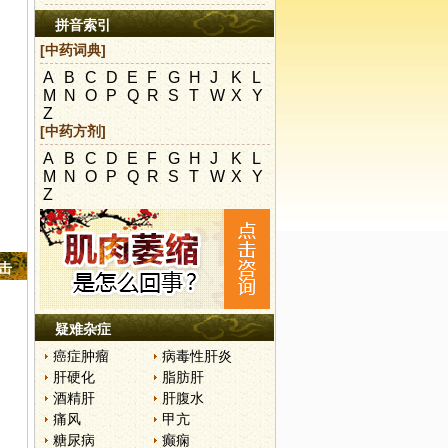
拼音索引
[中药词典]
A
B
C
D
E
F
G
H
J
K
L
M
N
O
P
Q
R
S
T
W
X
Y
Z
[中药方剂]
A
B
C
D
E
F
G
H
J
K
L
M
N
O
P
Q
R
S
T
W
X
Y
Z
点击
疑难杂症
癌症肿瘤
病毒性肝炎
肝硬化
脂肪肝
酒精肝
肝腹水
痛风
甲亢
糖尿病
癫痫