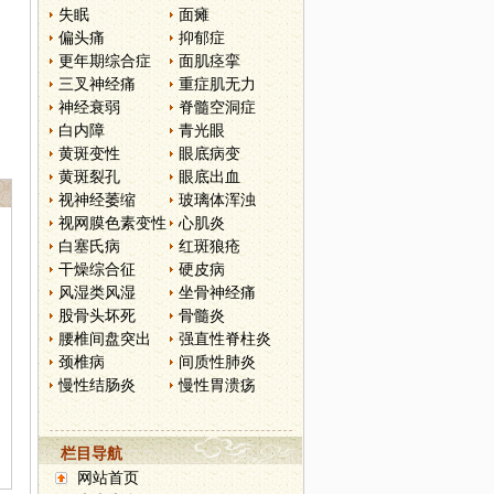
失眠
面瘫
偏头痛
抑郁症
更年期综合症
面肌痉挛
三叉神经痛
重症肌无力
神经衰弱
脊髓空洞症
白内障
青光眼
黄斑变性
眼底病变
黄斑裂孔
眼底出血
视神经萎缩
玻璃体浑浊
视网膜色素变性
心肌炎
白塞氏病
红斑狼疮
干燥综合征
硬皮病
风湿类风湿
坐骨神经痛
股骨头坏死
骨髓炎
腰椎间盘突出
强直性脊柱炎
颈椎病
间质性肺炎
慢性结肠炎
慢性胃溃疡
栏目导航
网站首页