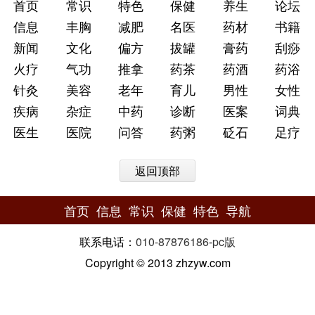
首页
常识
特色
保健
养生
论坛
信息
丰胸
减肥
名医
药材
书籍
新闻
文化
偏方
拔罐
膏药
刮痧
火疗
气功
推拿
药茶
药酒
药浴
针灸
美容
老年
育儿
男性
女性
疾病
杂症
中药
诊断
医案
词典
医生
医院
问答
药粥
砭石
足疗
返回顶部
首页
信息
常识
保健
特色
导航
联系电话：
010-87876186
-
pc版
Copyright © 2013 zhzyw.com