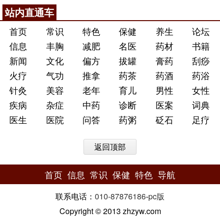
站内直通车
首页
常识
特色
保健
养生
论坛
信息
丰胸
减肥
名医
药材
书籍
新闻
文化
偏方
拔罐
膏药
刮痧
火疗
气功
推拿
药茶
药酒
药浴
针灸
美容
老年
育儿
男性
女性
疾病
杂症
中药
诊断
医案
词典
医生
医院
问答
药粥
砭石
足疗
返回顶部
首页
信息
常识
保健
特色
导航
联系电话：
010-87876186
-
pc版
Copyright © 2013 zhzyw.com