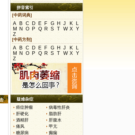
拼音索引
[中药词典]
A
B
C
D
E
F
G
H
J
K
L
M
N
O
P
Q
R
S
T
W
X
Y
Z
[中药方剂]
A
B
C
D
E
F
G
H
J
K
L
M
N
O
P
Q
R
S
T
W
X
Y
Z
疑难杂症
点击
癌症肿瘤
病毒性肝炎
肝硬化
脂肪肝
酒精肝
肝腹水
痛风
甲亢
糖尿病
癫痫