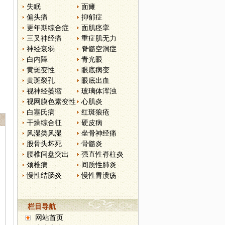
失眠
面瘫
偏头痛
抑郁症
更年期综合症
面肌痉挛
三叉神经痛
重症肌无力
神经衰弱
脊髓空洞症
白内障
青光眼
黄斑变性
眼底病变
黄斑裂孔
眼底出血
视神经萎缩
玻璃体浑浊
视网膜色素变性
心肌炎
白塞氏病
红斑狼疮
干燥综合征
硬皮病
风湿类风湿
坐骨神经痛
股骨头坏死
骨髓炎
腰椎间盘突出
强直性脊柱炎
颈椎病
间质性肺炎
慢性结肠炎
慢性胃溃疡
栏目导航
网站首页