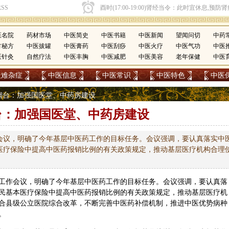
医名院
药材市场
中医简史
中医书籍
中医新闻
望闻问切
中药
方秘方
中医拔罐
中医膏药
中医刮痧
中医火疗
中医气功
中医
医针灸
自然疗法
中医丰胸
中医减肥
中医美容
老年保健
中医
疑难杂症
中医信息
中医常识
中医特色
中医
东烟台：加强国医堂、中药房建设
台：加强国医堂、中药房建设
会议，明确了今年基层中医药工作的目标任务。会议强调，要认真落实中
医疗保险中提高中医药报销比例的有关政策规定，推动基层医疗机构合理
工作会议，明确了今年基层
中医
药工作的目标任务。会议强调，要认真落
民基本医疗保险中提高中医药报销比例的有关政策规定，推动基层医疗机
合县级公立医院综合改革，不断完善中医药补偿机制，推进中医优势病种
。