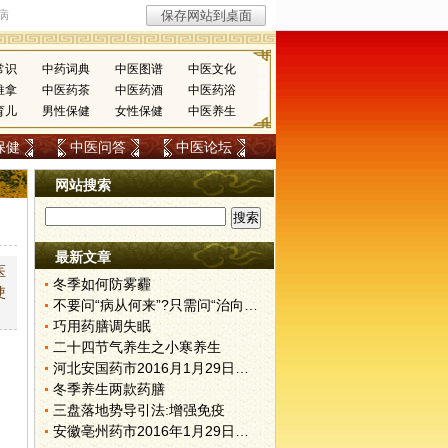
常识
中药词典
中医图谱
中医文化
推拿
中医药茶
中医药酒
中医药浴
育儿
男性保健
女性保健
中医养生
保健
中医问答
中医论坛
网站搜索
最新文章
医
冬季如何防雾霾
使
不要问“病从何来”?只需问“治向何去”?
巧用药膳调失眠
二十四节气养生之小寒养生
河北安国药市2016月1月29日快讯
冬季养生两款药膳
三盘落地势导引法:增强免疫
安徽亳州药市2016年1月29日快讯