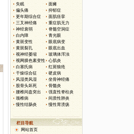
失眠
面瘫
偏头痛
抑郁症
更年期综合症
面肌痉挛
三叉神经痛
重症肌无力
神经衰弱
脊髓空洞症
白内障
青光眼
黄斑变性
眼底病变
黄斑裂孔
眼底出血
视神经萎缩
玻璃体浑浊
视网膜色素变性
心肌炎
白塞氏病
红斑狼疮
干燥综合征
硬皮病
风湿类风湿
坐骨神经痛
股骨头坏死
骨髓炎
腰椎间盘突出
强直性脊柱炎
颈椎病
间质性肺炎
慢性结肠炎
慢性胃溃疡
栏目导航
网站首页