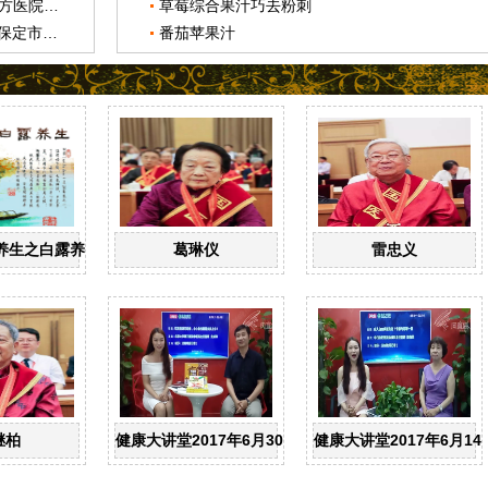
望都县中医医院与北京中医药大学东方医院结为协作医院
草莓综合果汁巧去粉刺
望都县中医医院4名医师获得“第三届保定市名中医”称号
番茄苹果汁
养生之白露养生
葛琳仪
雷忠义
继柏
健康大讲堂2017年6月30日：中医科主任医师史成和-
健康大讲堂2017年6月