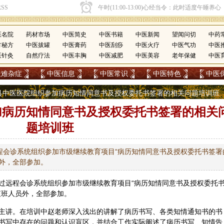
医名院
药材市场
中医简史
中医书籍
中医新闻
望闻问切
中药
方秘方
中医拔罐
中医膏药
中医刮痧
中医火疗
中医气功
中医
医针灸
自然疗法
中医丰胸
中医减肥
中医美容
老年保健
中医
疑难杂症
中医信息
中医常识
中医特色
中医
望都县中医医院组织参加病历知情同意书及授权委托书签署的相关问题培训班
加病历知情同意书及授权委托书签署的相关
题培训班
过远程会诊系统组织参加市级继续教育项目“病历知情同意书及授权委托书签署
外，全部参加。
过远程会诊系统组织参加市级继续教育项目“病历知情同意书及授权委托
值班人员外，全部参加。
主讲。在培训中赵老师深入浅出的讲解了病历书写、各类知情通知书的书
书写中存在的问题和认识盲区，并结合工作实际阐述了病历书写、知情告