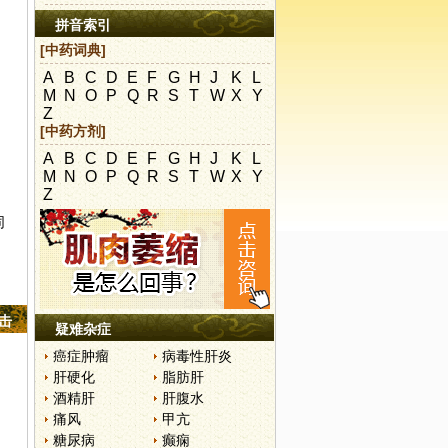
拼音索引
[中药词典]
A
B
C
D
E
F
G
H
J
K
L
M
N
O
P
Q
R
S
T
W
X
Y
Z
[中药方剂]
A
B
C
D
E
F
G
H
J
K
L
M
N
O
P
Q
R
S
T
W
X
Y
Z
同
点击
疑难杂症
癌症肿瘤
病毒性肝炎
肝硬化
脂肪肝
酒精肝
肝腹水
痛风
甲亢
糖尿病
癫痫