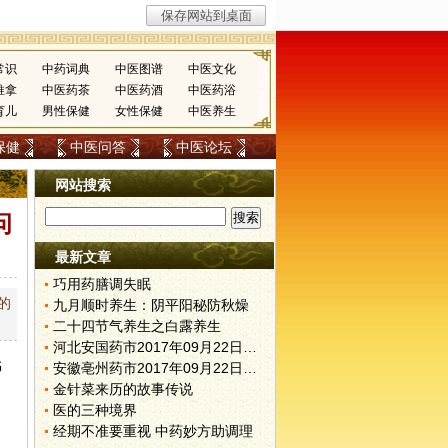
常识
中药词典
中医图谱
中医文化
推拿
中医药茶
中医药酒
中医药浴
育儿
男性保健
女性保健
中医养生
保健
中医问答
中医论坛
网站搜索
问
最新文章
巧用药膳调失眠
的
九月顺时养生：阴平阳秘防秋燥
二十四节气养生之白露养生
河北安国药市2017年09月22日快讯
书
安徽亳州药市2017年09月22日快讯
金针菜来历的故事传说
医的三种境界
经期不准要重视 中药妙方助调理