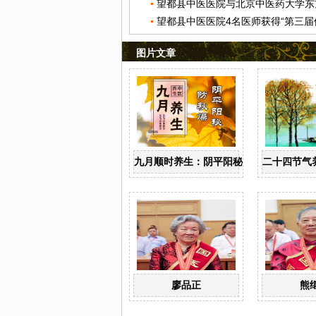
图片文章
九月顺时养生：阴平阳秘防秋燥
二十四节气
廖品正
熊