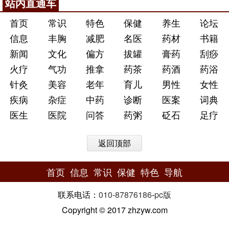
站内直通车
首页
常识
特色
保健
养生
论坛
信息
丰胸
减肥
名医
药材
书籍
新闻
文化
偏方
拔罐
膏药
刮痧
火疗
气功
推拿
药茶
药酒
药浴
针灸
美容
老年
育儿
男性
女性
疾病
杂症
中药
诊断
医案
词典
医生
医院
问答
药粥
砭石
足疗
返回顶部
首页
信息
常识
保健
特色
导航
联系电话：
010-87876186
-
pc版
Copyright © 2017 zhzyw.com