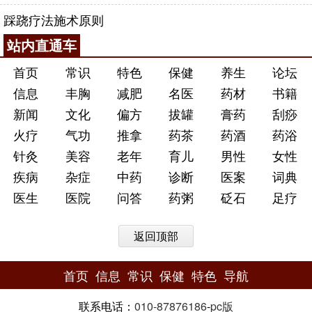
踩跷疗法施术原则
站内直通车
首页
常识
特色
保健
养生
论坛
信息
丰胸
减肥
名医
药材
书籍
新闻
文化
偏方
拔罐
膏药
刮痧
火疗
气功
推拿
药茶
药酒
药浴
针灸
美容
老年
育儿
男性
女性
疾病
杂症
中药
诊断
医案
词典
医生
医院
问答
药粥
砭石
足疗
返回顶部
首页
信息
常识
保健
特色
导航
联系电话：
010-87876186
-
pc版