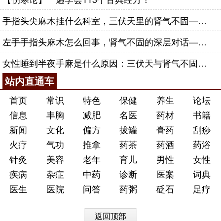
手指头尖麻木挂什么科室，三伏天里的肾气不固——肾合jjn
左手手指头麻木怎么回事，肾气不固的深层对话——肾合jjn
女性睡到半夜手麻是什么原因：三伏天与肾气不固的深层对话
站内直通车
首页
常识
特色
保健
养生
论坛
信息
丰胸
减肥
名医
药材
书籍
新闻
文化
偏方
拔罐
膏药
刮痧
火疗
气功
推拿
药茶
药酒
药浴
针灸
美容
老年
育儿
男性
女性
疾病
杂症
中药
诊断
医案
词典
医生
医院
问答
药粥
砭石
足疗
返回顶部