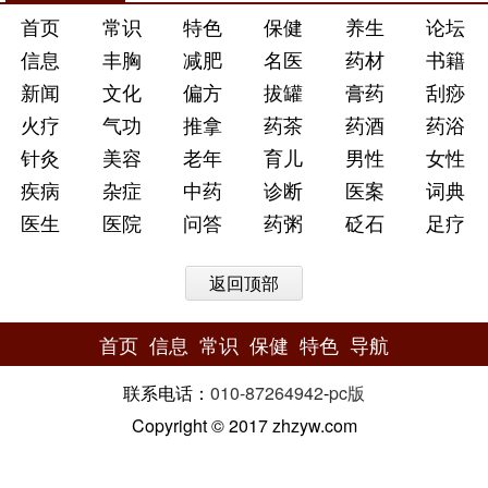
首页
常识
特色
保健
养生
论坛
信息
丰胸
减肥
名医
药材
书籍
新闻
文化
偏方
拔罐
膏药
刮痧
火疗
气功
推拿
药茶
药酒
药浴
针灸
美容
老年
育儿
男性
女性
疾病
杂症
中药
诊断
医案
词典
医生
医院
问答
药粥
砭石
足疗
返回顶部
首页
信息
常识
保健
特色
导航
联系电话：
010-87264942
-
pc版
Copyright © 2017 zhzyw.com