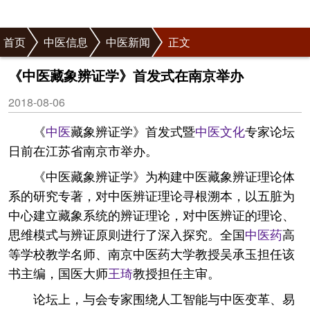
首页
中医信息
中医新闻
正文
《中医藏象辨证学》首发式在南京举办
2018-08-06
《
中医
藏象辨证学》首发式暨
中医文化
专家论坛
日前在江苏省南京市举办。
《中医藏象辨证学》为构建中医藏象辨证理论体
系的研究专著，对中医辨证理论寻根溯本，以五脏为
中心建立藏象系统的辨证理论，对中医辨证的理论、
思维模式与辨证原则进行了深入探究。全国
中医药
高
等学校教学名师、南京中医药大学教授吴承玉担任该
书主编，国医大师
王琦
教授担任主审。
论坛上，与会专家围绕人工智能与中医变革、易