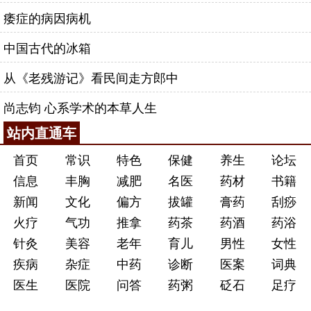
痿症的病因病机
中国古代的冰箱
从《老残游记》看民间走方郎中
尚志钧 心系学术的本草人生
站内直通车
首页
常识
特色
保健
养生
论坛
信息
丰胸
减肥
名医
药材
书籍
新闻
文化
偏方
拔罐
膏药
刮痧
火疗
气功
推拿
药茶
药酒
药浴
针灸
美容
老年
育儿
男性
女性
疾病
杂症
中药
诊断
医案
词典
医生
医院
问答
药粥
砭石
足疗