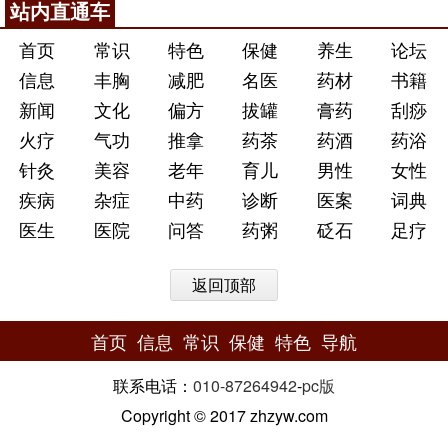
站内直通车
首页
常识
特色
保健
养生
论坛
信息
丰胸
减肥
名医
药材
书籍
新闻
文化
偏方
拔罐
膏药
刮痧
火疗
气功
推拿
药茶
药酒
药浴
针灸
美容
老年
育儿
男性
女性
疾病
杂症
中药
诊断
医案
词典
医生
医院
问答
药粥
砭石
足疗
返回顶部
首页
信息
常识
保健
特色
导航
联系电话：
010-87264942
-
pc版
Copyright © 2017 zhzyw.com