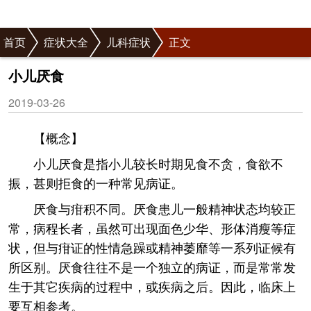
首页
症状大全
儿科症状
正文
小儿厌食
2019-03-26
【概念】
小儿厌食是指小儿较长时期见食不贪，食欲不
振，甚则拒食的一种常见病证。
厌食与疳积不同。厌食患儿一般精神状态均较正
常，病程长者，虽然可出现面色少华、形体消瘦等症
状，但与疳证的性情急躁或精神萎靡等一系列证候有
所区别。厌食往往不是一个独立的病证，而是常常发
生于其它疾病的过程中，或疾病之后。因此，临床上
要互相参考。