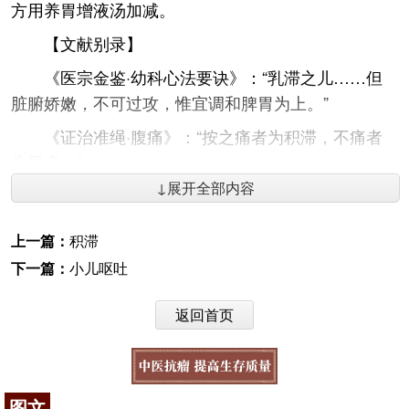
方用养胃增液汤加减。
【文献别录】
《医宗金鉴·幼科心法要诀》：“乳滞之儿……但
脏腑娇嫩，不可过攻，惟宜调和脾胃为上。”
《证治准绳·腹痛》：“按之痛者为积滞，不痛者
为里虚。”
↓展开全部内容
《幼幼集成·伤食证治》：“乳食食滞，中焦不化
而成病者……便宜损之，损之者，谓姑止之勿与食
上一篇：
积滞
也，使其自运。”
下一篇：
小儿呕吐
咨询电话：
010-87876186
返回首页
图文