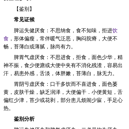
【鉴别】
常见证候
脾运失健厌食：不思纳食，食不知味，拒进
饮
食
，形体偏瘦，常伴暖气泛恶，胸闷脘瘠，大便不
畅，苔薄白或薄腻，脉尚有力。
脾胃气虚厌食：不思进食，拒食，面色少华，精
神不振，食少便溏或大便中夹有不消化残渣，容易出
汗，易患外感，舌淡，体胖嫩，苔薄白，脉无力。
胃阴亏虚厌食：口干多饮而不喜进食，面色萎
黄，皮肤干燥，缺乏润泽，大便偏干．小便黄短，舌
偏红少津，苔少或花剥，部分患儿烦闹少寐，手足心
热。
鉴别分析