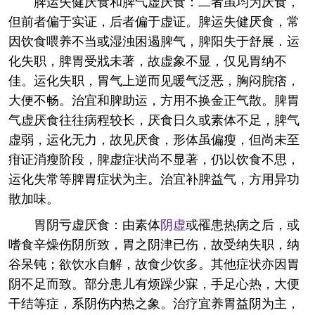
脾运失健厌食和脾气虚厌食：二者虽均为厌食，
但前者偏于实证，后者偏于虚证。脾运失健厌食，常
因饮食喂养不当或湿浊困遏脾气，脾阳失于舒展．运
化失职，脾胃受戕未著，故虚象不显，仅见胃纳不
佳。运化失职，胃气上逆而见暖气泛恶，胸闷脘痞，
大便不畅。治宜和脾助运，方用不换金正气散。脾胃
气虚厌食往往病程较长，厌食日久或素体不足，脾气
虚弱，运化无力，故见厌食，形体虽偏瘦，但尚未至
疳证消瘦阶段，脾虚症状尚不显著，仍以饮食不思，
运化失常等脾胃症状为主。治宜补脾益气，方用异功
散加味。
胃阴亏虚厌食：由素体
阴虚
或罹患热病之后，或
嗜食辛燥伤阴所致，胃之阴津已伤，故受纳失职，纳
谷呆钝；欲饮水自解，故食少饮多。其他症状亦因胃
阴不足而致。部分患儿有烦躁少寐，手足心热，大便
干结等症，系阴伤内热之象。治疗宜养胃益阴为主，