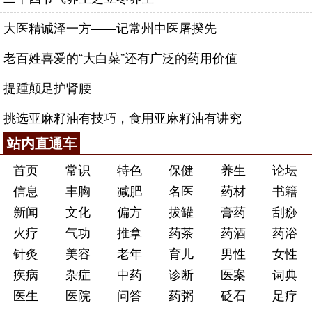
大医精诚泽一方——记常州中医屠揆先
老百姓喜爱的“大白菜”还有广泛的药用价值
提踵颠足护肾腰
挑选亚麻籽油有技巧，食用亚麻籽油有讲究
站内直通车
首页
常识
特色
保健
养生
论坛
信息
丰胸
减肥
名医
药材
书籍
新闻
文化
偏方
拔罐
膏药
刮痧
火疗
气功
推拿
药茶
药酒
药浴
针灸
美容
老年
育儿
男性
女性
疾病
杂症
中药
诊断
医案
词典
医生
医院
问答
药粥
砭石
足疗