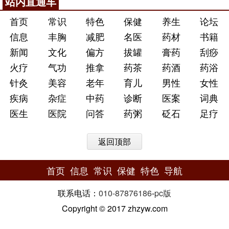
站内直通车
首页
常识
特色
保健
养生
论坛
信息
丰胸
减肥
名医
药材
书籍
新闻
文化
偏方
拔罐
膏药
刮痧
火疗
气功
推拿
药茶
药酒
药浴
针灸
美容
老年
育儿
男性
女性
疾病
杂症
中药
诊断
医案
词典
医生
医院
问答
药粥
砭石
足疗
返回顶部
首页
信息
常识
保健
特色
导航
联系电话：
010-87876186
-
pc版
Copyright © 2017 zhzyw.com