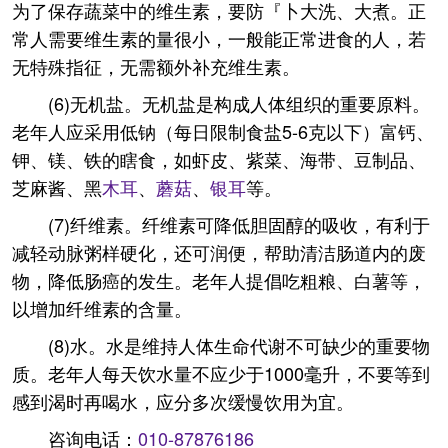
为了保存蔬菜中的维生素，要防『卜大洗、大煮。正
常人需要维生素的量很小，一般能正常进食的人，若
无特殊指征，无需额外补充维生素。
(6)无机盐。无机盐是构成人体组织的重要原料。
老年人应采用低钠（每日限制食盐5-6克以下）富钙、
钾、镁、铁的瞎食，如虾皮、紫菜、海带、豆制品、
芝麻酱、黑
木耳
、
蘑菇
、
银耳
等。
(7)纤维素。纤维素可降低胆固醇的吸收，有利于
减轻动脉粥样硬化，还可润便，帮助清洁肠道内的废
物，降低肠癌的发生。老年人提倡吃粗粮、白薯等，
以增加纤维素的含量。
(8)水。水是维持人体生命代谢不可缺少的重要物
质。老年人每天饮水量不应少于1000毫升，不要等到
感到渴时再喝水，应分多次缓慢饮用为宜。
咨询电话：
010-87876186