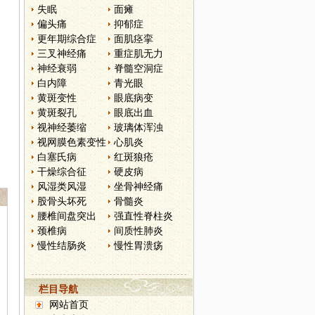
失眠
面瘫
偏头痛
抑郁症
更年期综合症
面肌痉挛
三叉神经痛
重症肌无力
神经衰弱
脊髓空洞症
白内障
青光眼
黄斑变性
眼底病变
黄斑裂孔
眼底出血
视神经萎缩
玻璃体浑浊
视网膜色素变性
心肌炎
白塞氏病
红斑狼疮
干燥综合征
硬皮病
风湿类风湿
坐骨神经痛
股骨头坏死
骨髓炎
腰椎间盘突出
强直性脊柱炎
颈椎病
间质性肺炎
慢性结肠炎
慢性胃溃疡
栏目导航
网站首页