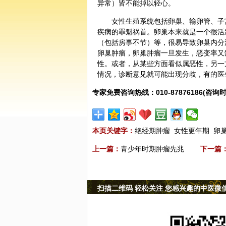
异常）皆不能掉以轻心。
女性生殖系统包括卵巢、输卵管、子
疾病的罪魁祸首。卵巢本来就是一个很活
（包括房事不节）等，很易导致卵巢内分
卵巢肿瘤，卵巢肿瘤一旦发生，恶变率又
性。或者，从某些方面看似属恶性，另一
情况，
诊断
意见就可能出现分歧，有的医
专家免费咨询热线：010-87876186(咨询时
本页关键字：
绝经期肿瘤
女性更年期
卵
上一篇：
青少年时期肿瘤先兆
下一篇
扫描二维码 轻松关注 您感兴趣的中医微