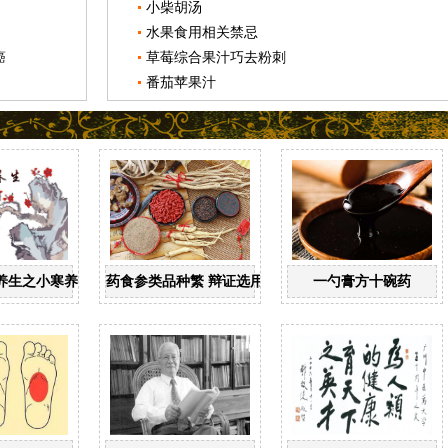
小柴胡汤
水果食用相关禁忌
癌
草莓综合果汁巧去粉刺
番茄苹果汁
养生之小寒养生
药食参类品种繁 辩证选用才安全
一勺膏方十碗药