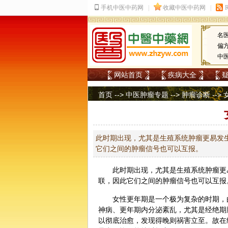
名
偏
中
网站首页
疾病大全
首页
-->
中医肿瘤专题
-->
肿瘤诊断
--
此时期出现，尤其是生殖系统肿瘤更易发
它们之间的肿瘤信号也可以互报。
此时期出现，尤其是生殖系统
肿瘤
更
联，因此它们之间的肿瘤信号也可以互报
女性更年期是一个极为复杂的时期，
神病、更年期内分泌紊乱，尤其是经绝期
以彻底治愈，发现得晚则祸害立至。故在