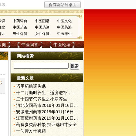
常识
中药词典
中医图谱
中医文化
推拿
中医药茶
中医药酒
中医药浴
育儿
男性保健
女性保健
中医养生
保健
中医问答
中医论坛
网站搜索
最新文章
此
巧用药膳调失眠
十二月顺时养生：适度进补，动静结合
二十四节气养生之小寒养生
河北安国药市2019年01月16日快讯
安徽亳州药市2019年01月16日快讯
江西樟树药市2019年01月16日快讯
药食参类品种繁 辩证选用才安全
一勺膏方十碗药