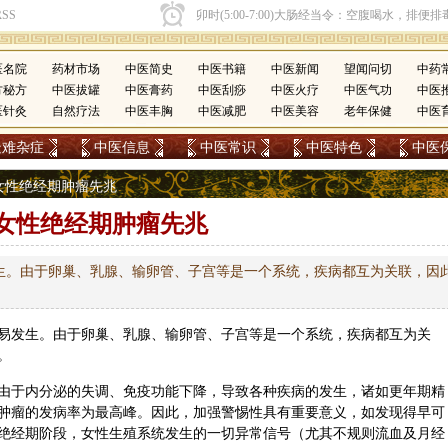
医名院
药材市场
中医简史
中医书籍
中医新闻
望闻问切
中药
方秘方
中医拔罐
中医膏药
中医刮痧
中医火疗
中医气功
中医
医针灸
自然疗法
中医丰胸
中医减肥
中医美容
老年保健
中医
疑难杂症
中医信息
中医常识
中医特色
中医
> 女性绝经期肿瘤先兆
女性绝经期肿瘤先兆
生。由于卵巢、乳腺、输卵管、子宫等是一个系统，疾病都互为关联，因
易发生。由于卵巢、乳腺、输卵管、子宫等是一个系统，疾病都互为关
。
由于内分泌的失调、免疫功能下降，导致各种疾病的发生，诸如更年期精
肿瘤的发病率为最高峰。因此，加强警惕性具有重要意义，如发现得早可
绝经期阶段，女性生殖系统发生的一切异常信号（尤其不规则流血及月经