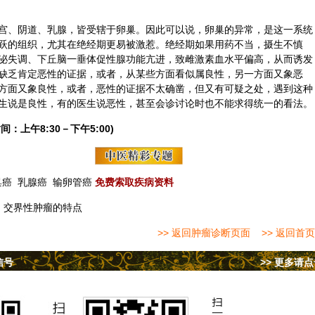
宫、阴道、乳腺，皆受辖于卵巢。因此可以说，卵巢的异常，是这一系统
跃的组织，尤其在绝经期更易被激惹。绝经期如果用药不当，摄生不慎
泌失调、下丘脑一垂体促性腺功能亢进，致雌激素血水平偏高，从而诱发
缺乏肯定恶性的证据，或者，从某些方面看似属良性，另一方面又象恶
方面又象良性，或者，恶性的证据不太确凿，但又有可疑之处，遇到这种
生说是良性，有的医生说恶性，甚至会诊讨论时也不能求得统一的看法。
间：上午8:30－下午5:00)
巢癌
乳腺癌
输卵管癌
免费索取疾病资料
：
交界性肿瘤的特点
>> 返回肿瘤诊断页面
>> 返回首页
信号
>> 更多请