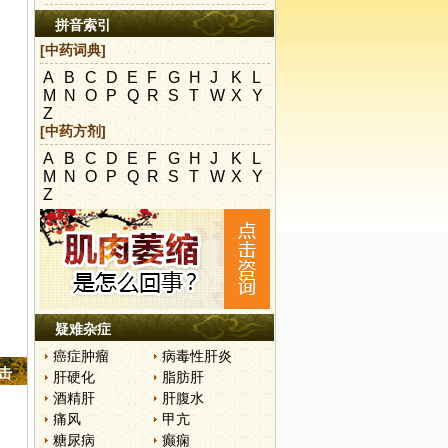
拼音索引
[中药词典]
A
B
C
D
E
F
G
H
J
K
L
M
N
O
P
Q
R
S
T
W
X
Y
Z
[中药方剂]
A
B
C
D
E
F
G
H
J
K
L
M
N
O
P
Q
R
S
T
W
X
Y
Z
疑难杂症
癌症肿瘤
病毒性肝炎
点击
肝硬化
脂肪肝
酒精肝
肝腹水
痛风
甲亢
糖尿病
癫痫