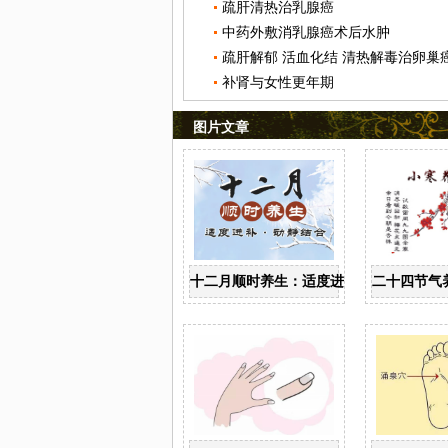
疏肝清热治乳腺癌
中药外敷消乳腺癌术后水肿
疏肝解郁 活血化结 清热解毒治卵巢
补肾与女性更年期
图片文章
十二月顺时养生：适度进补，动静结合
二十四节气