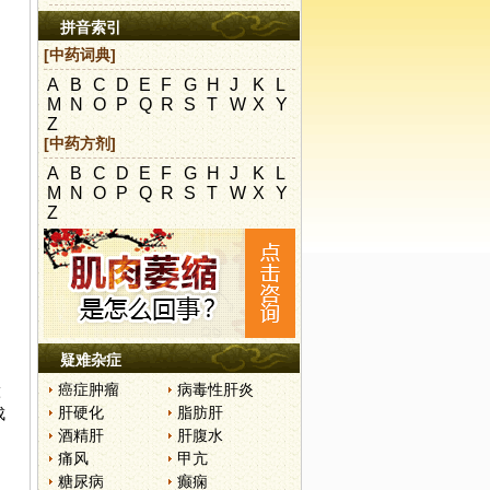
拼音索引
[中药词典]
A
B
C
D
E
F
G
H
J
K
L
M
N
O
P
Q
R
S
T
W
X
Y
Z
[中药方剂]
A
B
C
D
E
F
G
H
J
K
L
M
N
O
P
Q
R
S
T
W
X
Y
Z
，
疑难杂症
癌症肿瘤
病毒性肝炎
做
肝硬化
脂肪肝
成
酒精肝
肝腹水
痛风
甲亢
糖尿病
癫痫