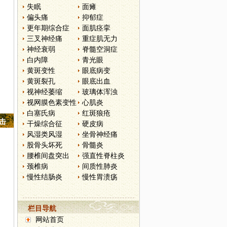
失眠
面瘫
偏头痛
抑郁症
更年期综合症
面肌痉挛
三叉神经痛
重症肌无力
神经衰弱
脊髓空洞症
白内障
青光眼
黄斑变性
眼底病变
黄斑裂孔
眼底出血
视神经萎缩
玻璃体浑浊
视网膜色素变性
心肌炎
白塞氏病
红斑狼疮
点击
干燥综合征
硬皮病
风湿类风湿
坐骨神经痛
股骨头坏死
骨髓炎
腰椎间盘突出
强直性脊柱炎
颈椎病
间质性肺炎
慢性结肠炎
慢性胃溃疡
栏目导航
网站首页