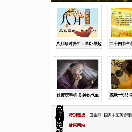
八月顺时养生：早卧早起 神志安宁
二十四节气
过度玩手机 伤神伤气血
深秋“气郁
特别链接
卫生部
国家中医药管理
健康网站