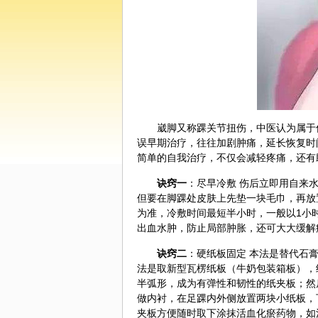
崴脚又称踝关节扭伤，
中医
认为属于
误早期治疗，往往加剧肿痛，延长恢复时
简单的自我治疗，不仅会减轻疼痛，还有
诀窍一
：尽早冷敷 伤后立即用自来
但要在脚踝处皮肤上先垫一块毛巾，再放
为准，冷敷时间最短半小时，一般以1小
出血水肿，防止局部肿胀，还可大大缓解
诀窍二
：硬纸板固定 本法是替代
石
法是取新型瓦楞纸板（牛奶包装箱板），约
半弧形，成为有弹性和韧性的纸夹板；然
做内衬，在足踝内外侧放置两块小纸板，
夹板方便随时取下涂抹活血化瘀药物，如