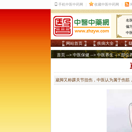
名
偏
中
网站首页
疾病大全
首页
-->
中医保健
-->
中医养生
-->
部位
崴脚又称踝关节扭伤，中医认为属于伤筋