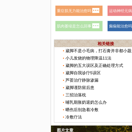
相关链接
崴脚不是小毛病，打石膏并非都小题
小儿发烧的物理降温11法
崴脚的五大误区及正确处理方式
崴脚自我诊疗5误区
芦荟治疗静脉渗漏
崴脚谨防留后患
三招治落枕
哺乳期胀奶退奶怎么办
晒伤后别急着冷敷
冷敷疗法
图片文章