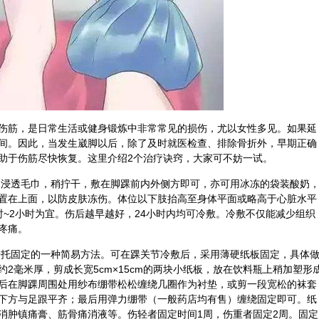
伤筋，是日常生活或健身锻炼中非常常见的损伤，尤以女性多见。如果延
间。因此，当发生崴脚以后，除了及时就医检查、排除骨折外，早期正确
助于伤筋尽快恢复。这里介绍2个治疗诀窍，大家可不妨一试。
水浸透毛巾，稍拧干，敷在脚踝前内外侧方即可，亦可用冰冻的袋装酸奶
置在上面，以防皮肤冻伤。体位以下肢抬高至身体平面或略高于心脏水平
时~2小时为宜。伤后越早越好，24小时内均可冷敷。冷敷不仅能减少组织
疼痛。
膏
托固定的一种简易方法。可在踝关节冷敷后，采用薄硬纸板固定，具体
2毫米厚，剪成长宽5cm×15cm的两块小纸板，放在饮料瓶上稍加塑形
后在脚踝周围处用纱布绷带松松缠绕几圈作为衬垫，或剪一段宽松的袜套
下方与足跟平齐；最后用弹力绷带（一般药店均有售）缠绕固定即可。纸
消肿镇痛膏、筋骨痛消液等。伤轻者固定时间1周，伤重者固定2周。固定