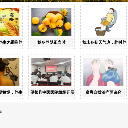
养生之霜降养生
秋冬养阴正当时
秋末冬初天气凉，此时养
”要警惕，养生调理刮后背
望都县中医医院组织开展三级医师查房竞赛活动
崴脚自我治疗两诀窍
局