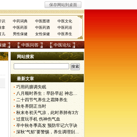
常识
中药词典
中医图谱
中医文化
推拿
中医药茶
中医药酒
中医药浴
育儿
男性保健
女性保健
中医养生
保健
中医问答
中医论坛
网站搜索
最新文章
巧用药膳调失眠
八月顺时养生：早卧早起 神志安宁
二十四节气养生之霜降养生
秋冬养阴正当时
秋末冬初天气凉，此时养肺有3方
过度玩手机 伤神伤气血
卒中秋冬季高发 预防牢记六字诀
深秋“气郁”要警惕，养生调理刮后背