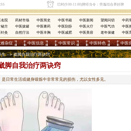
医名院
药材市场
中医简史
中医书籍
中医新闻
望闻问切
中药
方秘方
中医拔罐
中医膏药
中医刮痧
中医火疗
中医气功
中医
医针灸
自然疗法
中医丰胸
中医减肥
中医美容
老年保健
中医
疑难杂症
中医信息
中医常识
中医特色
中医
养生
--> 崴脚自我治疗两诀窍
崴脚自我治疗两诀窍
，是日常生活或健身锻炼中非常常见的损伤，尤以女性多见。