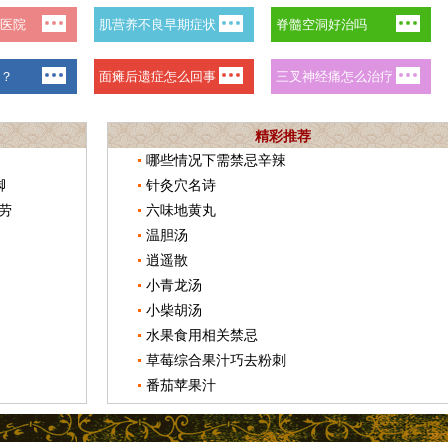
精彩推荐
哪些情况下需禁忌辛辣
脚
针灸穴名诗
劳
六味地黄丸
温胆汤
逍遥散
小青龙汤
小柴胡汤
水果食用相关禁忌
草莓综合果汁巧去粉刺
番茄苹果汁