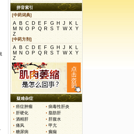
拼音索引
[中药词典]
A
B
C
D
E
F
G
H
J
K
L
M
N
O
P
Q
R
S
T
W
X
Y
Z
[中药方剂]
A
B
C
D
E
F
G
H
J
K
L
M
N
O
P
Q
R
S
T
W
X
Y
就
Z
疑难杂症
癌症肿瘤
病毒性肝炎
肝硬化
脂肪肝
酒精肝
肝腹水
痛风
甲亢
，
糖尿病
癫痫