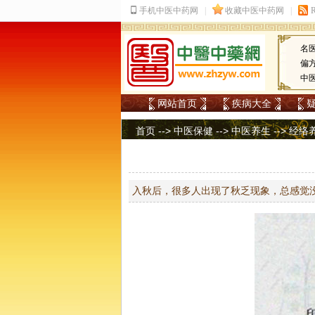
名
偏
中
网站首页
疾病大全
首页
-->
中医保健
-->
中医养生
-->
经络
入秋后，很多人出现了秋乏现象，总感觉