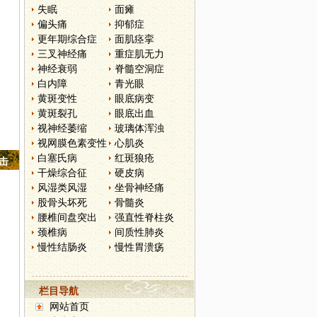
失眠
面瘫
偏头痛
抑郁症
更年期综合症
面肌痉挛
三叉神经痛
重症肌无力
神经衰弱
脊髓空洞症
白内障
青光眼
黄斑变性
眼底病变
黄斑裂孔
眼底出血
视神经萎缩
玻璃体浑浊
视网膜色素变性
心肌炎
白塞氏病
红斑狼疮
点击
干燥综合征
硬皮病
风湿类风湿
坐骨神经痛
股骨头坏死
骨髓炎
腰椎间盘突出
强直性脊柱炎
颈椎病
间质性肺炎
慢性结肠炎
慢性胃溃疡
栏目导航
网站首页