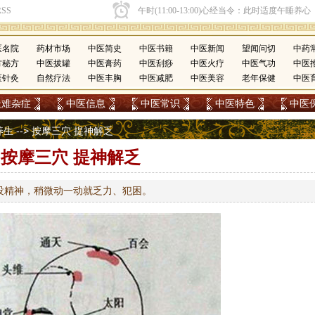
医名院
药材市场
中医简史
中医书籍
中医新闻
望闻问切
中药
方秘方
中医拔罐
中医膏药
中医刮痧
中医火疗
中医气功
中医
医针灸
自然疗法
中医丰胸
中医减肥
中医美容
老年保健
中医
疑难杂症
中医信息
中医常识
中医特色
中医
养生
--> 按摩三穴 提神解乏
按摩三穴 提神解乏
没精神，稍微动一动就乏力、犯困。