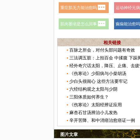
相关链接
百脉之所会，对付头部问题有奇效
三法调五脏：上拍百会 中揉腹 下跺
经外奇穴话太阳，降压、止痛、去疲
《伤寒论》少阳病与小柴胡汤
少白头很闹心 这些方法要牢记
六经结构观之太阳与少阴
三阳体质如何养生？
《伤寒论》太阳经辨证应用
麻杏石甘汤辨治小儿发热
辛开苦降、和中消痞治愈痞证一例
图片文章