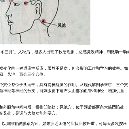
的冬三月”。入秋后，很多人出现了秋乏现象，总感觉没精神，稍微动一动
候变化的一种适应性反应，虽然不是病，但会影响工作和学习的效率。如
阳、
风池
、
百会
三个穴位。
个穴位都位于头面部，具有提神醒脑的作用。从现代解剖学来讲，三个穴
颌神经等神经的分支，能刺激皮下遍布头面部的血管和神经，增加供血、
和外眼角中间向后一横指凹陷处；风池穴，位于颈后部两条大筋凹陷处；
交叉处，是调节大脑功能的要穴。
钟，以局部有酸胀感为宜。如果疲乏困倦的症状比较严重，可每天多次按压