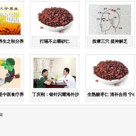
养生之秋分养生
打嗝不止嚼砂仁
按摩三穴 提神解乏
是中医食疗养生的基础
丁庆刚：银针闪耀海外沙漠
生熟酸枣仁 清补合用 宁
局