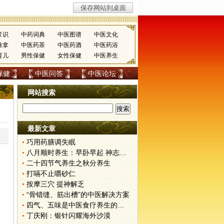
常识
中药词典
中医图谱
中医文化
推拿
中医药茶
中医药酒
中医药浴
育儿
男性保健
女性保健
中医养生
保健
中医问答
中医论坛
网站搜索
最新文章
巧用药膳调失眠
八月顺时养生：早卧早起 神志安宁
二十四节气养生之秋分养生
打嗝不止嚼砂仁
按摩三穴 提神解乏
“骨错缝、筋出槽”的中医解决方案
四气、五味是中医食疗养生的基础
丁庆刚：银针闪耀海外沙漠