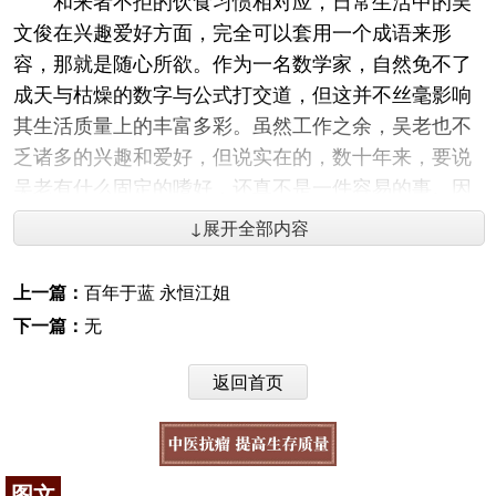
文俊在兴趣爱好方面，完全可以套用一个成语来形
容，那就是随心所欲。作为一名数学家，自然免不了
成天与枯燥的数字与公式打交道，但这并不丝毫影响
其生活质量上的丰富多彩。虽然工作之余，吴老也不
乏诸多的兴趣和爱好，但说实在的，数十年来，要说
吴老有什么固定的嗜好，还真不是一件容易的事。因
为，他的兴趣爱好从来都不固定，会因时间地点的不
↓展开全部内容
同，随时随处发生变化。至于硬要说出有什么不变，
恐怕就只有那一颗对生活无比热爱的炽烈之心了。待
上一篇：
百年于蓝 永恒江姐
在家里，他会一个人认认真真地看侦探小说。出去游
下一篇：
无
玩，他又能立即投身各种时尚的户外运动之中。年逾
七旬时，吴文俊有一次还尝试了过山车，享受惊险和
返回首页
刺激。
烦恼九霄云外
也许是多年从事科学研究工作，让吴文俊领悟到
图文