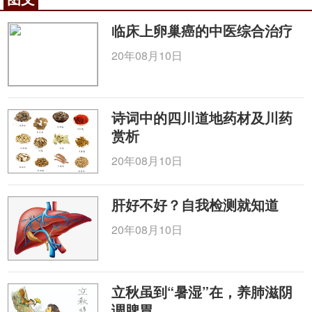
了人生真谛的原因。性情方面，吴文俊豁达开朗，抛
临床上卵巢癌的中医综合治疗
烦恼九霄云外，从不怨天尤人。正如他所说：“我信奉
丘吉尔的一句话‘能坐着就不站着，能躺着就不坐着，
20年08月10日
要让生活尽量轻松平淡，不要为无谓烦恼干扰。’”当
年，经常有人当着面感叹吴老90多岁还如此健康硬
朗。他听了总是幽默作答：“才90多岁，哪算高龄
诗词中的四川道地药材及川药
啊！”问及长寿有何秘诀，吴文俊也只是连连摆
赏析
手：“我平时连运动都很少做，哪有什么养生秘
20年08月10日
诀。”整天笑嘻嘻、乐呵呵的吴老俨然一副慈眉善目的
老玩童形象，亦是不折不扣的乐天派代表人物。以至
肝好不好？自我检测就知道
于好多人都误以为，他的人生字典里，根本就没有烦
恼二字。其实非也，只不过是吴老找到了开脱之
20年08月10日
法：“当烦恼来时，做你能做的事，把心放宽一点，顺
其自然，烦心的事很快就会过去。”
立秋虽到“暑湿”在，养肺滋阴
咨询电话：
010-87876186
调脾胃