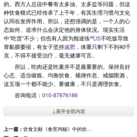
的。西方人总说中餐有太多油、太多盐等问题，但这
种饮食模式已经传承了上千年，有其生理习惯与文化
认同在发挥作用。所以，还想强调的是，一个人的心
态如何、追求什么会决定他的身体状况。现实生活
中“吃货”不少；但也有人因为痴迷练
气功
不吃饭导致
胃黏膜萎缩，有女子坚持
减肥
，体重只剩下不到40千
克，不得不接受治疗，毫无健康可言。
所以，吃肉还是吃素并不是最重要的。保持良好
心态、适当锻炼、均衡饮食、规律作息、戒烟限酒，
这五项一个都不能少。要健康，不只是调理饮食。
咨询电话：
010-87876186
↓展开全部内容
上一篇：
饮食文献《食宪鸿秘》中的饮食与饮酒宜忌