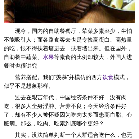
现今，国内的自助餐餐厅，荤菜多素菜少，生怕
不能吸引人；而各路食客去也是专捡高蛋白、高热量
的吃，恨不得扶着墙进去，扶着墙出来。但在国外，
自助餐中蔬菜、
水果
等素食的比例却较大，外国人进
餐时也很讲究
营养搭配。我们“羡慕”并模仿的西方
饮食
模式，
似乎不是想象那样。
过去在艰苦年代，中国经济条件不好，没有肉
吃，很多人全身浮肿、营养不良；今天经济条件好
了，却有不少人被怀疑因为吃肉太多而患高血脂、心
脏病。那么，吃肉、吃素到底哪个更好？
其实，没法简单判断一个人群适合吃什么，也无