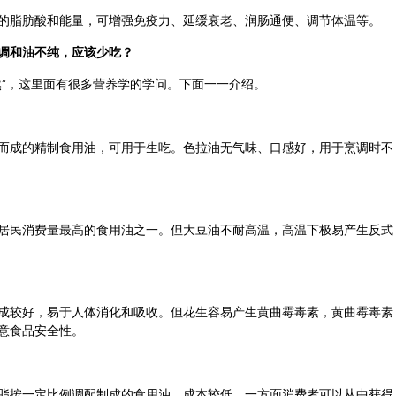
的脂肪酸和能量，可增强免疫力、延缓衰老、润肠通便、调节体温等。
调和油不纯，应该少吃？
然”，这里面有很多营养学的学问。下面一一介绍。
而成的精制食用油，可用于生吃。色拉油无气味、口感好，用于烹调时不
居民消费量最高的食用油之一。但大豆油不耐高温，高温下极易产生反式
成较好，易于人体消化和吸收。但花生容易产生黄曲霉毒素，黄曲霉毒素
意食品安全性。
脂按一定比例调配制成的食用油，成本较低。一方面消费者可以从中获得