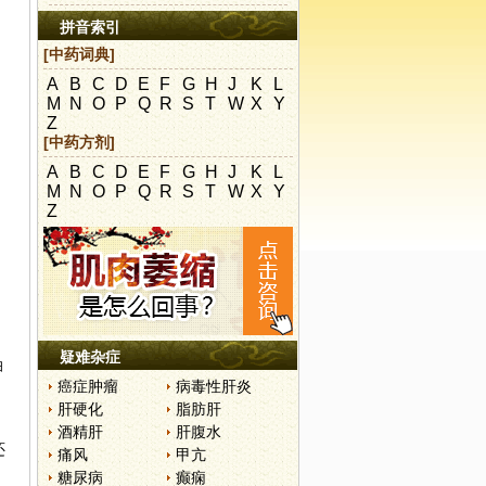
拼音索引
[中药词典]
A
B
C
D
E
F
G
H
J
K
L
M
N
O
P
Q
R
S
T
W
X
Y
Z
[中药方剂]
A
B
C
D
E
F
G
H
J
K
L
M
N
O
P
Q
R
S
T
W
X
Y
Z
疑难杂症
油
癌症肿瘤
病毒性肝炎
肝硬化
脂肪肝
酒精肝
肝腹水
还
痛风
甲亢
糖尿病
癫痫