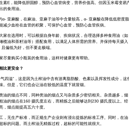
生素E，能降低胆固醇，预防心血管病变，营养价值高。但因玉米霉变易
出的食用油。
α- 亚麻酸，在
麻油
、
亚麻子
油等中含量较高，α- 亚麻酸在降低低密度脂
能减少血栓在血管的积聚，可保护心血管，预防心血管疾病。
大家在选用时，可以根据自身年龄、疾病状况，合理选择多种食用油（如
橄榄油和茶籽油等）搭配食用，以满足人体所需的营养。并保持每天摄入
下，且偏低为好，但不要走极端。
家尽量购买小瓶装的食用油，这样对健康更有帮助。
相比更安全？
香气四溢”，这是因为土榨油中含有游离脂肪酸、色素以及挥发性成分，这
味。但是，它们也会让油在较低的温度下就冒烟。
类油的烟点不同，同种类油的烟点又与杂质多少密切相关。杂质越多，烟
油的烟点在160 摄氏度左右，而精炼之后能够达到230 摄氏度以上。经
亮，烟点能提高五六十度。
工，无生产标准，而正规生产企业则有浸出提炼的标准工序。同时，在油
超标的问题。而土榨油无精炼过程，超标的可能性就很大。