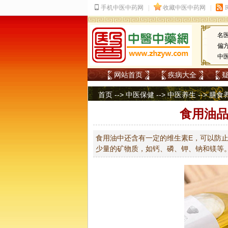
名
偏
中
网站首页
疾病大全
首页
-->
中医保健
-->
中医养生
-->
膳食
食用油品
食用油中还含有一定的维生素E，可以防止
少量的矿物质，如钙、磷、钾、钠和镁等