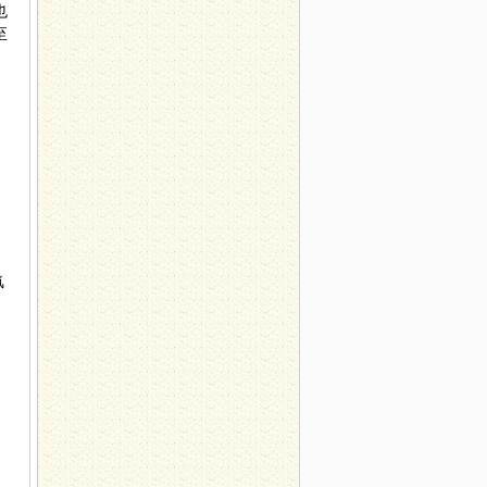
也
至
氢