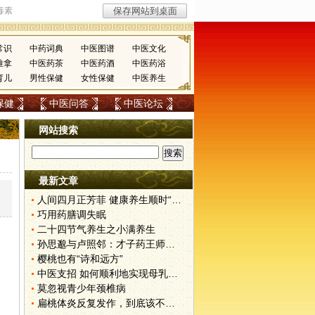
常识
中药词典
中医图谱
中医文化
推拿
中医药茶
中医药酒
中医药浴
育儿
男性保健
女性保健
中医养生
保健
中医问答
中医论坛
网站搜索
最新文章
人间四月正芳菲 健康养生顺时“为”
巧用药膳调失眠
二十四节气养生之小满养生
孙思邈与卢照邻：才子药王师生缘
樱桃也有“诗和远方”
中医支招 如何顺利地实现母乳喂养
莫忽视青少年颈椎病
扁桃体炎反复发作，到底该不该切？