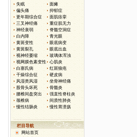
失眠
面瘫
偏头痛
抑郁症
更年期综合症
面肌痉挛
三叉神经痛
重症肌无力
神经衰弱
脊髓空洞症
白内障
青光眼
黄斑变性
眼底病变
黄斑裂孔
眼底出血
视神经萎缩
玻璃体浑浊
视网膜色素变性
心肌炎
白塞氏病
红斑狼疮
干燥综合征
硬皮病
风湿类风湿
坐骨神经痛
股骨头坏死
骨髓炎
腰椎间盘突出
强直性脊柱炎
颈椎病
间质性肺炎
慢性结肠炎
慢性胃溃疡
栏目导航
网站首页