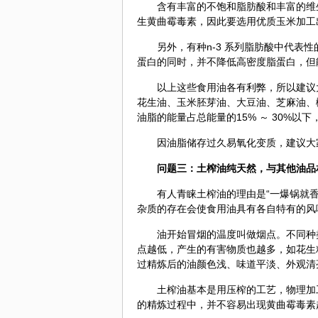
含有丰富的不饱和脂肪酸和丰富的维
生黄曲霉毒素，因此要选用优质玉米加工
另外，有种n-3 系列脂肪酸中代表性的
蛋白的同时，并不降低高密度脂蛋白，但
以上这些食用油各有利弊，所以建议
花生油、玉米胚芽油、大豆油、芝麻油、
油脂的能量占总能量的15% ～ 30%以
因油脂储存过久易氧化变质，建议大
问题三：土榨油纯天然，与其他油品
有人青睐土榨油的理由是“一爆锅就
杂质的存在会使食用油具有各自特有的风
油开始冒烟的温度叫做烟点。不同种
点越低，产生的有害物质也越多，如花生粗
过精炼后的油颜色浅、味道平淡、外观清
土榨油基本是用压榨的工艺，物理加
的精炼过程中，并
不容
易出现黄曲霉毒素