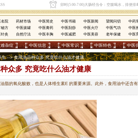
医名院
药材市场
中医简史
中医书籍
中医新闻
望闻问切
中药
方秘方
中医拔罐
中医膏药
中医刮痧
中医火疗
中医气功
中医
医针灸
自然疗法
中医丰胸
中医减肥
中医美容
老年保健
中医
疑难杂症
中医信息
中医常识
中医特色
中医
养生
--> 食用油品种众多 究竟吃什么油才健康
种众多 究竟吃什么油才健康
油脂的氧化酸败，也是人体维生素E 的重要来源。此外，食用油中还含有
。