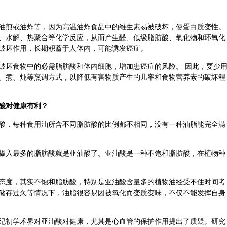
油煎或油炸等，因为高温油炸食品中的维生素易被破坏，使蛋白质变性。
、水解、热聚合等化学反应，从而产生醛、低级脂肪酸、氧化物和环氧化
破坏作用，长期积蓄于人体内，可能诱发
癌症
。
破坏食物中的必需脂肪酸和体内细胞，增加患癌症的风险。 因此，要少
、煮、炖等烹调方式，以降低有害物质产生的几率和食物营养素的破坏程
酸对健康有利？
酸，每种食用油所含不同脂肪酸的比例都不相同，没有一种油脂能完全满
摄入最多的脂肪酸就是亚油酸了。亚油酸是一种不饱和脂肪酸，在植物种
态度，其实不饱和脂肪酸，特别是亚油酸含量多的植物油经受不住时间考
储存过久等情况下，油脂很容易因被氧化而变质变味，不仅不能发挥自身
纪初学术界对亚油酸对健康，尤其是心血管的保护作用提出了质疑。研究