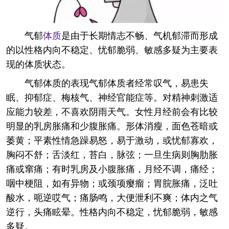
气郁
体质
是由于长期情志不畅、气机郁滞而形成
的以性格内向不稳定、忧郁脆弱、敏感多疑为主要表
现的体质状态。
气郁体质的表现气郁体质者经常叹气，易患失
眠、抑郁症、梅核气、神经官能症等。对精神刺激适
应能力较差，不喜欢阴雨天气。女性月经前会有比较
明显的乳房胀痛和少腹胀痛。形体消瘦，面色苍暗或
萎黄；平素性情急躁易怒，易于激动，或忧郁寡欢，
胸闷不舒；舌淡红，苔白，脉弦；一旦生病则胸肋胀
痛或窜痛；有时乳房及小腹胀痛，月经不调，痛经；
咽中梗阻，如有异物；或颈项瘿瘤；胃脘胀痛，泛吐
酸水，呃逆哎气；痛肠鸣，大便泄利不爽；体内之气
逆行，头痛眩晕。性格内向不稳定，忧郁脆弱，敏感
多疑。