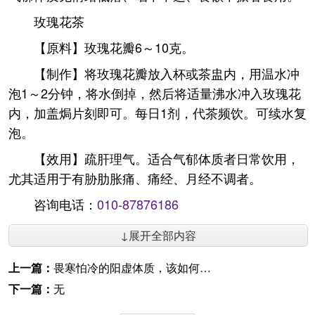
玫瑰花茶
【原料】玫瑰花瓣6～10克。
【制作】将玫瑰花瓣放入杯或茶盅内，用温水冲
泡1～2分钟，将水倒掉，然后将适量沸水冲入玫瑰花
内，加盖焗片刻即可。每日1剂，代茶频饮。可续水复
泡。
【效用】疏肝理气。适合气郁体质者日常饮用，
尤其适用于有胁肋胀痛、痛经、月经不调者。
咨询电话：
010-87876186
↓展开全部内容
上一篇：
畏寒怕冷的阳虚体质，该如何调理？
下一篇：
无