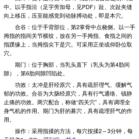
中。以手指沿（足字旁加母，见PDF）趾、次趾夹缝
向上移压，压至能感觉到动脉搏动处，即是本穴。
合谷：位于手背部位，第2掌骨中点桡侧。以一手
拇指的指间关节横纹，放在另一手拇指、食指之间的
指蹼缘上，当拇指尖下是穴。可采用正坐或仰卧位取
穴。
期门：位于胸部，当乳头直下（乳头为第4肋间
隙），第6肋间隙凹陷处。
功效：太冲是肝经原穴，具有疏肝理气、缓解气
郁的功效。合谷为大肠经原穴，具有行气通络、镇静
止痛的功效。两穴配合，称做“四关穴”，具有调理全
身气机的作用。期门为肝的募穴，具有疏理肝气的作
用。
操作：采用指揉的方法，每穴按揉2～3分钟，每