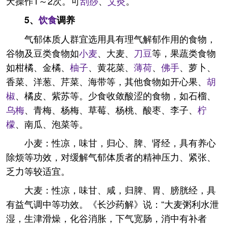
天操作1～2次。可
刮痧
、
艾灸
。
5、
饮食
调养
气郁体质人群宜选用具有理气解郁作用的食物，
谷物及豆类食物如
小麦
、大麦、
刀豆
等，果蔬类食物
如柑橘、金橘、
柚子
、黄花菜、
薄荷
、
佛手
、萝卜、
香菜、洋葱、芹菜、海带等，其他食物如开心果、
胡
椒
、橘皮、紫苏等。少食收敛酸涩的食物，如石榴、
乌梅
、青梅、杨梅、草莓、杨桃、酸枣、李子、
柠
檬
、南瓜、泡菜等。
小麦：性凉，味甘，归心、脾、肾经，具有养心
除烦等功效，对缓解气郁体质者的精神压力、紧张、
乏力等较适宜。
大麦：性凉，味甘、咸，归脾、胃、膀胱经，具
有益气调中等功效。《长沙药解》说：“大麦粥利水泄
湿，生津滑燥，化谷消胀，下气宽肠，消中有补者