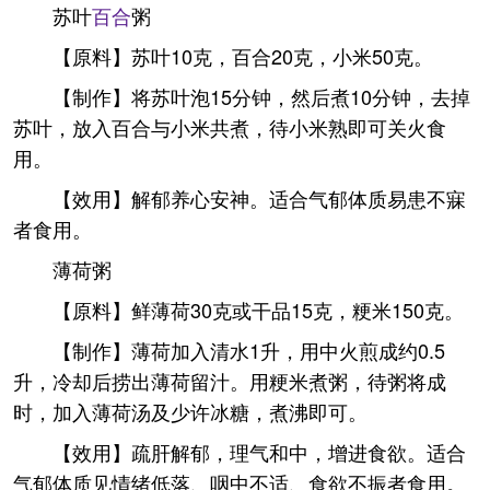
苏叶
百合
粥
【原料】苏叶10克，百合20克，小米50克。
【制作】将苏叶泡15分钟，然后煮10分钟，去掉
苏叶，放入百合与小米共煮，待小米熟即可关火食
用。
【效用】解郁养心安神。适合气郁体质易患不寐
者食用。
薄荷粥
【原料】鲜薄荷30克或干品15克，粳米150克。
【制作】薄荷加入清水1升，用中火煎成约0.5
升，冷却后捞出薄荷留汁。用粳米煮粥，待粥将成
时，加入薄荷汤及少许冰糖，煮沸即可。
【效用】疏肝解郁，理气和中，增进食欲。适合
气郁体质见情绪低落、咽中不适、食欲不振者食用。