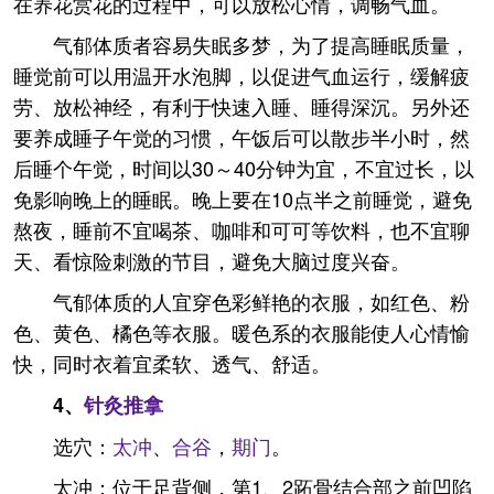
在养花赏花的过程中，可以放松心情，调畅气血。
气郁体质者容易失眠多梦，为了提高睡眠质量，
睡觉前可以用温开水泡脚，以促进气血运行，缓解疲
劳、放松神经，有利于快速入睡、睡得深沉。另外还
要养成睡子午觉的习惯，午饭后可以散步半小时，然
后睡个午觉，时间以30～40分钟为宜，不宜过长，以
免影响晚上的睡眠。晚上要在10点半之前睡觉，避免
熬夜，睡前不宜喝茶、咖啡和可可等饮料，也不宜聊
天、看惊险刺激的节目，避免大脑过度兴奋。
气郁体质的人宜穿色彩鲜艳的衣服，如红色、粉
色、黄色、橘色等衣服。暖色系的衣服能使人心情愉
快，同时衣着宜柔软、透气、舒适。
4、
针灸
推拿
选穴：
太冲
、
合谷
，
期门
。
太冲：位于足背侧，第1、2跖骨结合部之前凹陷