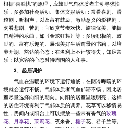
根据“喜胜忧”的原理，应鼓励气郁体质者主动寻求快
乐，多参加社会活动、集体文娱活动；常看喜剧、滑
稽剧，听相声，以及富有鼓励、激励意义的影视剧，
勿看悲剧、苦剧；宜欣赏节奏欢快、旋律优美、能振
奋精神的乐曲，如《金蛇狂舞》等；多读积极的、鼓
励的、富有乐趣的、展现美好生活前景的书籍，以培
养开朗、豁达的心态；在名利上不计较得失，知足常
乐；以宽容的心态对待周围的人和事。
3、
起居调护
气血在温暖的环境下运行通畅，在阴冷晦暗的环
境就会运行不畅。气郁体质者气血郁滞不畅，因此居
室尽量选择向阳的朝向。向阳的居室温暖明亮，这样
的居住环境有利于气郁体质的调养。花草可以移情易
性，房间内或阳台上可以摆放一些带有香气的
玫瑰
花
、
月季花
、
茉莉花
、夜来香、
栀子
花、君子兰等。