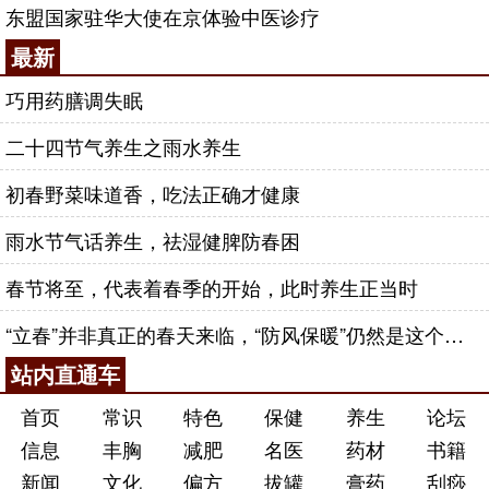
东盟国家驻华大使在京体验中医诊疗
最新
巧用药膳调失眠
二十四节气养生之雨水养生
初春野菜味道香，吃法正确才健康
雨水节气话养生，祛湿健脾防春困
春节将至，代表着春季的开始，此时养生正当时
“立春”并非真正的春天来临，“防风保暖”仍然是这个时节养生的重点
站内直通车
首页
常识
特色
保健
养生
论坛
信息
丰胸
减肥
名医
药材
书籍
新闻
文化
偏方
拔罐
膏药
刮痧