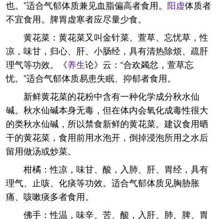
也。”适合气郁体质兼见血脂偏高者食用。
阳虚
体质者
不宜食用。脾胃虚寒者应尽量少食。
黄花菜：黄花菜又叫金针菜、萱草、忘忧草，性
凉，味甘，归心、肝、小肠经，具有清热除烦、疏肝
理气等功效。《
养生
论》云：“合欢蠲忿，萱草忘
忧。”适合气郁体质易患失眠、抑郁者食用。
新鲜黄花菜的花粉中含有一种化学成分秋水仙
碱。秋水仙碱本身无毒，但在体内会氧化成毒性很大
的类秋水仙碱，所以禁食新鲜的黄花菜。建议食用晒
干的黄花菜，食用前用水泡开，倒掉浸泡所用之水后
留用做汤或炒菜。
柑橘：性凉，味甘、酸，入肺、肝、胃经，具有
理气、止咳、化痰等功效。适合气郁体质见胸胁胀
痛、咳嗽痰多者食用。
佛手：性温，味辛、苦、酸，入肝、肺、脾、胃