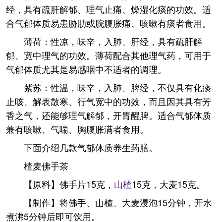
经，具有疏肝解郁、理气止痛、燥湿化痰的功效。适
合气郁体质易患胁肋或脘腹胀痛、咳嗽有痰者食用。
薄荷：性凉，味辛，入肺、肝经，具有疏肝解
郁、宽中理气的功效。薄荷配合其他理气药，可用于
气郁体质尤其是易感咽中不适者的调理。
紫苏：性温，味辛，入肺、脾经，不仅具有化痰
止咳、解表散寒、行气宽中的功效，而且因其具有芳
香之气，还能够理气解郁，开胃醒脾。适合气郁体质
兼有咳嗽、气喘、胸腹胀满者食用。
下面介绍几款气郁体质养生药膳。
楂麦佛手茶
【原料】佛手片15克，
山楂
15克，大麦15克。
【制作】将佛手、山楂、大麦浸泡15分钟，开水
煮沸5分钟后即可饮用。