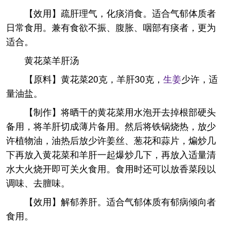
【效用】疏肝理气，化痰消食。适合气郁体质者
日常食用。兼有食欲不振、腹胀、咽部有痰者，更为
适合。
黄花菜羊肝汤
【原料】黄花菜20克，羊肝30克，
生姜
少许，适
量油盐。
【制作】将晒干的黄花菜用水泡开去掉根部硬头
备用，将羊肝切成薄片备用。然后将铁锅烧热，放少
许植物油，油热后放少许姜丝、葱花和蒜片，煸炒几
下再放入黄花菜和羊肝一起爆炒几下，再放入适量清
水大火烧开即可关火食用。食用时还可以放香菜段以
调味、去膻味。
【效用】解郁养肝。适合气郁体质有郁病倾向者
食用。