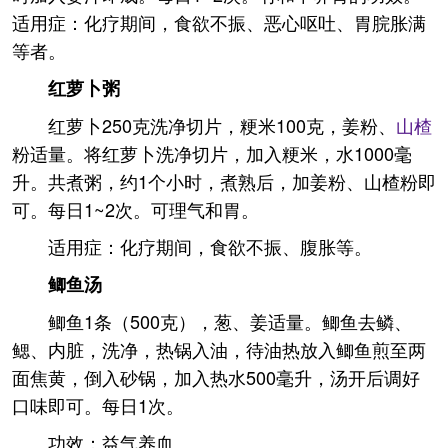
适用症：化疗期间，食欲不振、恶心呕吐、胃脘胀满
等者。
红萝卜粥
红萝卜250克洗净切片，粳米100克，姜粉、
山楂
粉适量。将红萝卜洗净切片，加入粳米，水1000毫
升。共煮粥，约1个小时，煮熟后，加姜粉、山楂粉即
可。每日1~2次。可理气和胃。
适用症：化疗期间，食欲不振、腹胀等。
鲫鱼汤
鲫鱼1条（500克），葱、姜适量。鲫鱼去鳞、
鳃、内脏，洗净，热锅入油，待油热放入鲫鱼煎至两
面焦黄，倒入砂锅，加入热水500毫升，汤开后调好
口味即可。每日1次。
功效：益气养血。