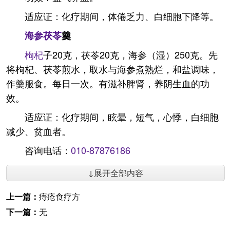
适应证：化疗期间，体倦乏力、白细胞下降等。
海参
茯苓
羹
枸杞
子20克，茯苓20克，海参（湿）250克。先
将枸杞、茯苓煎水，取水与海参煮熟烂，和盐调味，
作羹服食。每日一次。有滋补脾肾，养阴生血的功
效。
适应证：化疗期间，眩晕，短气，心悸，白细胞
减少、贫血者。
咨询电话：
010-87876186
↓展开全部内容
上一篇：
痔疮食疗方
下一篇：
无