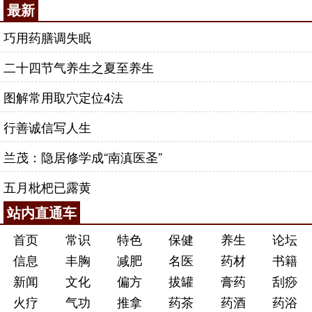
最新
巧用药膳调失眠
二十四节气养生之夏至养生
图解常用取穴定位4法
行善诚信写人生
兰茂：隐居修学成“南滇医圣”
五月枇杷已露黄
站内直通车
首页
常识
特色
保健
养生
论坛
信息
丰胸
减肥
名医
药材
书籍
新闻
文化
偏方
拔罐
膏药
刮痧
火疗
气功
推拿
药茶
药酒
药浴