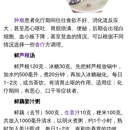
肿瘤
患者化疗期间往往食欲不好、消化道反应
大，甚至恶心呕吐、胃脘痞满、便秘，后期会出现白
细胞、血小板下降，甚至贫血的情况。可以根据不同
情况选择一些
食疗
方调理。
鲜
芦根
汤
鲜芦根120克，冰糖30克。先把鲜芦根放锅中，
加水约500毫升，煮20分钟，再加入冰糖融化。每日
1~2次，或当茶饮。有清胃止呕的作用。适用症：化
疗期间，有恶心、口干等症状者。
鲜藕姜汁粥
鲜藕（去节）500克，
生姜
汁10克，粳米100克。
共放入1000毫升清水，以弱火煮粥，约1个小时，熟
时加入姜汁即成。每日1~2次。有和中养胃的功效。