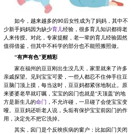
如今，越来越多的90后女性成为了妈妈，其中不
少新手妈妈因为缺少
育儿
经验，很多育儿知识都得老
人来传授。对此，专家提醒，老一辈的育儿经验固然
值得借鉴，但其中不科学的部分也不能照搬照做。
“有声有色”更精彩
家在福州的豆豆刚出生没几天，家里就来了许多
亲戚探望。见到宝宝可爱，一些人都忍不住伸手往豆
豆脑门顶上摸，每当这时，豆豆妈都紧张地制止。原
来婆婆老早就叮嘱，宝宝的囟门也就是“天顶盖”的地
方是新生儿的
命门
，不允许碰，一旦碰了会使宝宝变
哑。豆豆妈还听老人说，头垢有保护宝宝前囟门的作
用，决定先不把它洗掉。
其实，囟门是个反映疾病的窗户：比如囟门关闭