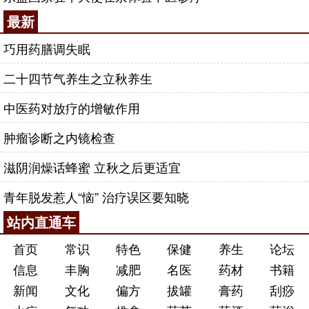
最新
巧用药膳调失眠
二十四节气养生之立秋养生
中医药对放疗的增敏作用
肿瘤诊断之内镜检查
滋阴润燥话蜂蜜 立秋之后更适宜
青年脱发惹人“恼” 治疗误区要知晓
站内直通车
首页
常识
特色
保健
养生
论坛
信息
丰胸
减肥
名医
药材
书籍
新闻
文化
偏方
拔罐
膏药
刮痧