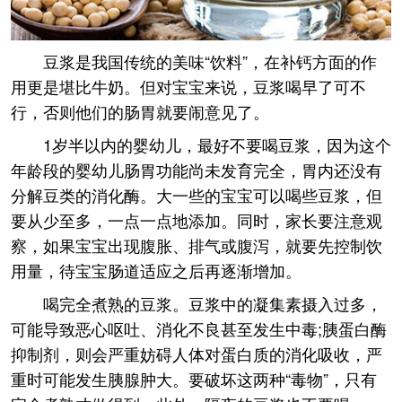
豆浆是我国传统的美味“饮料”，在补钙方面的作
用更是堪比牛奶。但对宝宝来说，豆浆喝早了可不
行，否则他们的肠胃就要闹意见了。
1岁半以内的婴幼儿，最好不要喝豆浆，因为这个
年龄段的婴幼儿肠胃功能尚未发育完全，胃内还没有
分解豆类的消化酶。大一些的宝宝可以喝些豆浆，但
要从少至多，一点一点地添加。同时，家长要注意观
察，如果宝宝出现腹胀、排气或腹泻，就要先控制饮
用量，待宝宝肠道适应之后再逐渐增加。
喝完全煮熟的豆浆。豆浆中的凝集素摄入过多，
可能导致恶心呕吐、消化不良甚至发生中毒;胰蛋白酶
抑制剂，则会严重妨碍人体对蛋白质的消化吸收，严
重时可能发生胰腺肿大。要破坏这两种“毒物”，只有