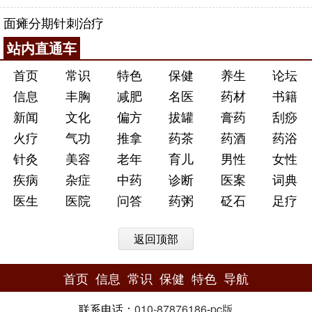
面瘫分期针刺治疗
站内直通车
首页
常识
特色
保健
养生
论坛
信息
丰胸
减肥
名医
药材
书籍
新闻
文化
偏方
拔罐
膏药
刮痧
火疗
气功
推拿
药茶
药酒
药浴
针灸
美容
老年
育儿
男性
女性
疾病
杂症
中药
诊断
医案
词典
医生
医院
问答
药粥
砭石
足疗
返回顶部
首页
信息
常识
保健
特色
导航
联系电话：
010-87876186
-
pc版