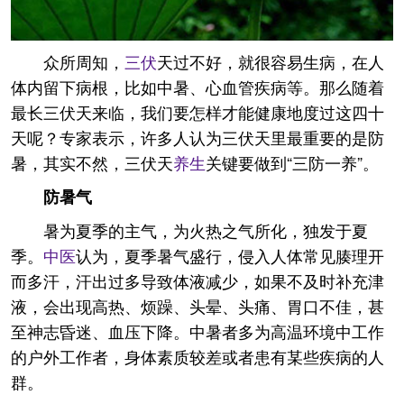
众所周知，
三伏
天过不好，就很容易生病，在人
体内留下病根，比如中暑、心血管疾病等。那么随着
最长三伏天来临，我们要怎样才能健康地度过这四十
天呢？专家表示，许多人认为三伏天里最重要的是防
暑，其实不然，三伏天
养生
关键要做到“三防一养”。
防暑气
暑为夏季的主气，为火热之气所化，独发于夏
季。
中医
认为，夏季暑气盛行，侵入人体常见腠理开
而多汗，汗出过多导致体液减少，如果不及时补充津
液，会出现高热、烦躁、头晕、头痛、胃口不佳，甚
至神志昏迷、血压下降。中暑者多为高温环境中工作
的户外工作者，身体素质较差或者患有某些疾病的人
群。