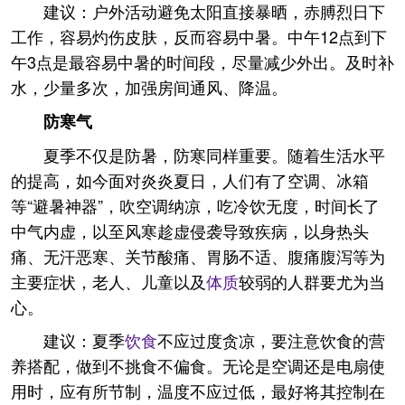
建议：户外活动避免太阳直接暴晒，赤膊烈日下
工作，容易灼伤皮肤，反而容易中暑。中午12点到下
午3点是最容易中暑的时间段，尽量减少外出。及时补
水，少量多次，加强房间通风、降温。
防寒气
夏季不仅是防暑，防寒同样重要。随着生活水平
的提高，如今面对炎炎夏日，人们有了空调、冰箱
等“避暑神器”，吹空调纳凉，吃冷饮无度，时间长了
中气内虚，以至风寒趁虚侵袭导致疾病，以身热头
痛、无汗恶寒、关节酸痛、胃肠不适、腹痛腹泻等为
主要症状，老人、儿童以及
体质
较弱的人群要尤为当
心。
建议：夏季
饮食
不应过度贪凉，要注意饮食的营
养搭配，做到不挑食不偏食。无论是空调还是电扇使
用时，应有所节制，温度不应过低，最好将其控制在