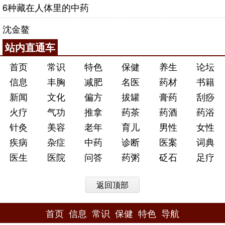
6种藏在人体里的中药
沈金鳌
站内直通车
首页
常识
特色
保健
养生
论坛
信息
丰胸
减肥
名医
药材
书籍
新闻
文化
偏方
拔罐
膏药
刮痧
火疗
气功
推拿
药茶
药酒
药浴
针灸
美容
老年
育儿
男性
女性
疾病
杂症
中药
诊断
医案
词典
医生
医院
问答
药粥
砭石
足疗
返回顶部
首页
信息
常识
保健
特色
导航