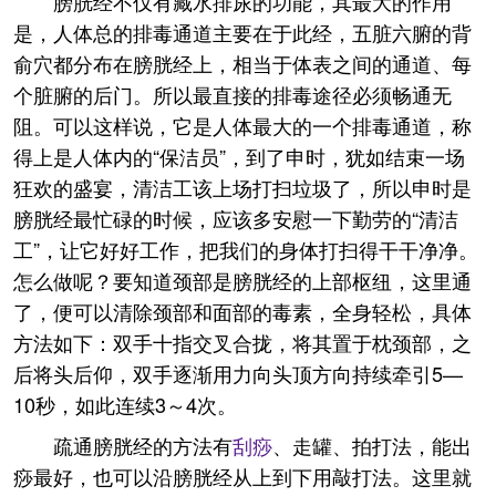
膀胱经不仅有藏水排尿的功能，其最大的作用
是，人体总的排毒通道主要在于此经，五脏六腑的背
俞穴都分布在膀胱经上，相当于体表之间的通道、每
个脏腑的后门。所以最直接的排毒途径必须畅通无
阻。可以这样说，它是人体最大的一个排毒通道，称
得上是人体内的“保洁员”，到了申时，犹如结束一场
狂欢的盛宴，清洁工该上场打扫垃圾了，所以申时是
膀胱经最忙碌的时候，应该多安慰一下勤劳的“清洁
工”，让它好好工作，把我们的身体打扫得干干净净。
怎么做呢？要知道颈部是膀胱经的上部枢纽，这里通
了，便可以清除颈部和面部的毒素，全身轻松，具体
方法如下：双手十指交叉合拢，将其置于枕颈部，之
后将头后仰，双手逐渐用力向头顶方向持续牵引5—
10秒，如此连续3～4次。
疏通膀胱经的方法有
刮痧
、走罐、拍打法，能出
痧最好，也可以沿膀胱经从上到下用敲打法。这里就