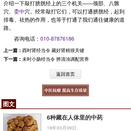
介绍一下敲打膀胱经上的三个机关——颈部、八髂
穴、
委中
穴。经常敲打它们，可以打通膀胱经，起到
排毒、祛热的作用，也等于打通了我们通往健康的道
路。
咨询电话：
010-87876186
上一篇：
酉时肾经当令 藏好肾精很关键
下一篇：
未时小肠经当令 辨清浊调配营养
返回首页
图文
6种藏在人体里的中药
19年03月09日