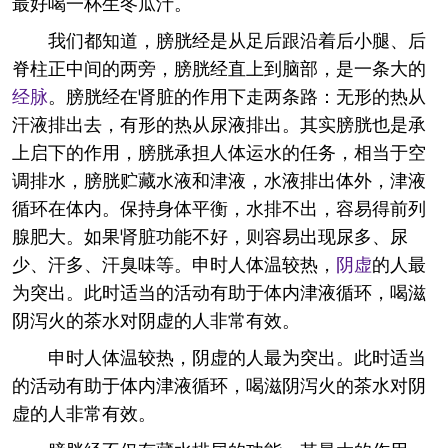
最好喝一杯生冬瓜汁。
我们都知道，膀胱经是从足后跟沿着后小腿、后
脊柱正中间的两旁，膀胱经直上到脑部，是一条大的
经脉
。膀胱经在肾脏的作用下走两条路：无形的热从
汗液排出去，有形的热从尿液排出。其实膀胱也是承
上启下的作用，膀胱承担人体运水的任务，相当于空
调排水，膀胱贮藏水液和津液，水液排出体外，津液
循环在体内。保持身体平衡，水排不出，容易得前列
腺肥大。如果肾脏功能不好，则容易出现尿多、尿
少、汗多、汗臭味等。申时人体温较热，
阴虚
的人最
为突出。此时适当的活动有助于体内津液循环，喝滋
阴泻火的茶水对阴虚的人非常有效。
申时人体温较热，阴虚的人最为突出。此时适当
的活动有助于体内津液循环，喝滋阴泻火的茶水对阴
虚的人非常有效。