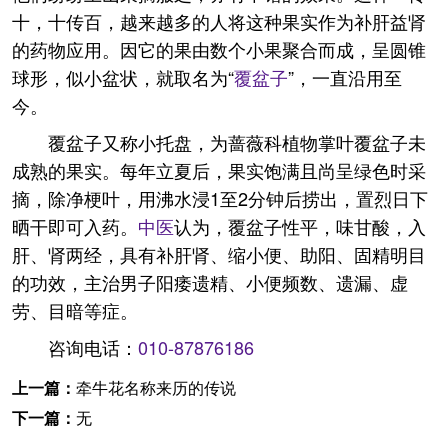
十，十传百，越来越多的人将这种果实作为补肝益肾
的药物应用。因它的果由数个小果聚合而成，呈圆锥
球形，似小盆状，就取名为“
覆盆子
”，一直沿用至
今。
覆盆子又称小托盘，为蔷薇科植物掌叶覆盆子未
成熟的果实。每年立夏后，果实饱满且尚呈绿色时采
摘，除净梗叶，用沸水浸1至2分钟后捞出，置烈日下
晒干即可入药。
中医
认为，覆盆子性平，味甘酸，入
肝、肾两经，具有补肝肾、缩小便、助阳、固精明目
的功效，主治男子阳痿遗精、小便频数、遗漏、虚
劳、目暗等症。
咨询电话：
010-87876186
上一篇：
牵牛花名称来历的传说
下一篇：
无