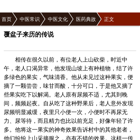
首页
中医常识
中医文化
医药典故
正文
覆盆子来历的传说
相传在很久以前，有位老人上山砍柴，时近中
午，老人口渴异常，他发现山坡上有种植物，结了许
多绿色的果实，气味清香。他从未见过这种果实，便
摘了一颗尝尝，味甘而酸，十分可口，于是他又摘了
些果实吃下以解渴。老人原有尿频不适，尤其到晚
间，频频起夜。自从吃了这种野果后，老人意外发现
尿频明显减缓，夜里只小便一次，小便时不再尿无
力、尿等待，而且精力也比以前充足，好像年轻了许
多。他将这一果实的神奇效果告诉村中的其他老者，
他们纷纷上山采摘服之，亦有不错的效果。这样一传