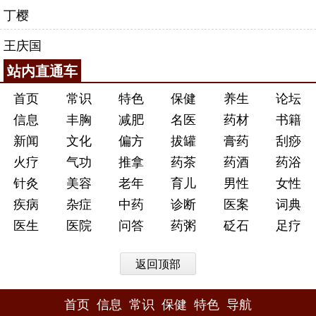
丁樱
王庆国
站内直通车
首页
常识
特色
保健
养生
论坛
信息
丰胸
减肥
名医
药材
书籍
新闻
文化
偏方
拔罐
膏药
刮痧
火疗
气功
推拿
药茶
药酒
药浴
针灸
美容
老年
育儿
男性
女性
疾病
杂症
中药
诊断
医案
词典
医生
医院
问答
药粥
砭石
足疗
返回顶部
首页
信息
常识
保健
特色
导航