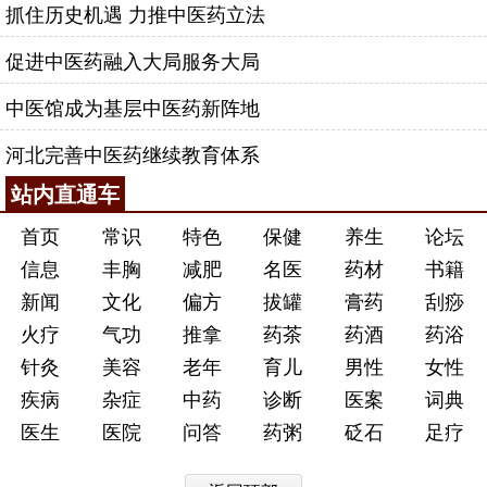
抓住历史机遇 力推中医药立法
促进中医药融入大局服务大局
中医馆成为基层中医药新阵地
河北完善中医药继续教育体系
站内直通车
首页
常识
特色
保健
养生
论坛
信息
丰胸
减肥
名医
药材
书籍
新闻
文化
偏方
拔罐
膏药
刮痧
火疗
气功
推拿
药茶
药酒
药浴
针灸
美容
老年
育儿
男性
女性
疾病
杂症
中药
诊断
医案
词典
医生
医院
问答
药粥
砭石
足疗