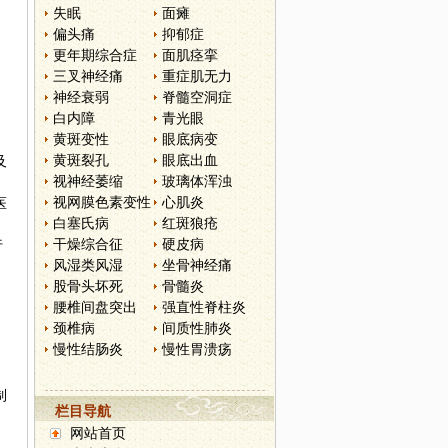
失眠
面瘫
偏头痛
抑郁症
更年期综合症
面肌痉挛
三叉神经痛
重症肌无力
神经衰弱
脊髓空洞症
白内障
青光眼
黄斑变性
眼底病变
黄斑裂孔
眼底出血
及
视神经萎缩
玻璃体浑浊
视网膜色素变性
心肌炎
医
白塞氏病
红斑狼疮
州
干燥综合征
硬皮病
行
风湿类风湿
坐骨神经痛
股骨头坏死
骨髓炎
腰椎间盘突出
强直性脊柱炎
颈椎病
间质性肺炎
慢性结肠炎
慢性胃溃疡
制
栏目导航
网站首页