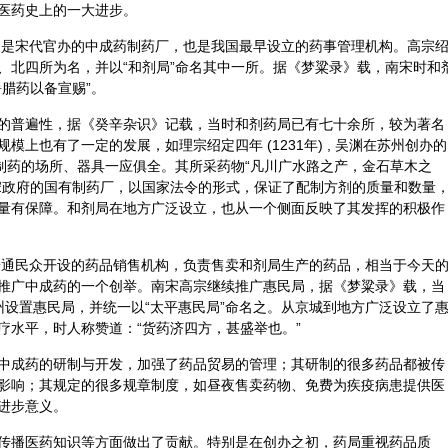
医药史上的一大进步。
，是宋代官办的
中成药
制药厂，也是我国最早设立的药事管理机构。高宗
、北四所为名，并以“和剂局”命名其中一所。据《梦粱录》载，南宋时和
腊药以备宣赐”。
的普遍性，据《癸辛杂识》记载，当时和剂药局已有七十余所，较为著名
上也有了一定的发展，如理宗绍定四年 (1231年) , 吴渊在苏州创办的
，制药的场所、器具一应俱全。其所采药物“凡川广水路之产，金石草木之
宋政府的国有制药厂，以国家法令的形式，保证了配制方剂的质量和数量
量有保障。和剂局在地方广泛设立，也从一个侧面反映了其发挥的积极作
普通民众开设的药品销售机构，负责售卖和剂局生产的药品，相当于今天
推广中成药的一个创举。南宋高宗继续推广惠民局，据《梦粱录》载，当
州设置惠民局，并统一以“太平惠民局”命名之。从京城到地方广泛设立了
疗水平，时人称赞道：“货药济四方，甚盛举也。”
中成药的研制与开发，加强了药品贸易的管理；其研制的很多药品都被传
影响；其规定的很多规章制度，如昼夜售卖药物、免费为疾疫病患提供医
进步意义。
传播医药知识等方面做出了贡献。特别是在创办之初，药局重视药品质