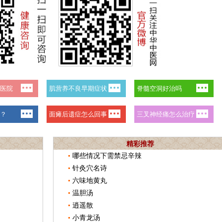
精彩推荐
哪些情况下需禁忌辛辣
针灸穴名诗
六味地黄丸
温胆汤
逍遥散
小青龙汤