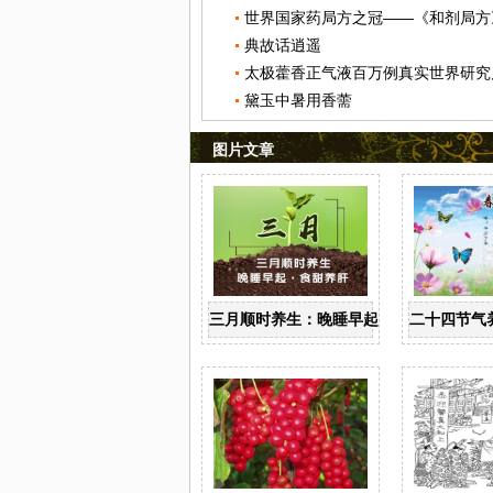
世界国家药局方之冠——《和剂局方
典故话逍遥
太极藿香正气液百万例真实世界研究
黛玉中暑用香薷
图片文章
三月顺时养生：晚睡早起 食甜养肝
二十四节气