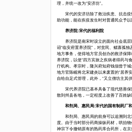
理，并统一改为“安济坊”。
宋代的安济坊除了救治疾患、抗击疫
助功能，能在疾疫发生时对普通民众予以
养济院:宋代的福利院
养济院是南宋时设立的面向社会底层民
诏“临安府置养济院”，对贫民、鳏寡孤
地方事务，使得地方官员创办的救济保障
养济院，以使“四方宾旅之疾病者得药与
疗机构。孝宗时，隆兴府知府钱佃曾于城外
地方官陈岘将北宋建炎以来废置的“居养安
自给自足式管理，此外，“又立僧坊主其供,
宋代养济院已基本具备了现代慈善保
散到州县各地，一定程度上改善了百姓缺
和剂局、惠民局:宋代的国有制药厂
和剂局、惠民局的前身可以追溯到北
度。由于当时部分药商操纵药材，哄抬物价
神宗下令撤销原有的熟药库合药所，在京