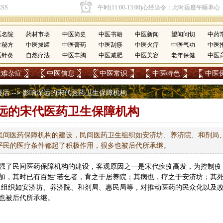
医名院
药材市场
中医简史
中医书籍
中医新闻
望闻问切
中药
方秘方
中医拔罐
中医膏药
中医刮痧
中医火疗
中医气功
中医
医针灸
自然疗法
中医丰胸
中医减肥
中医美容
老年保健
中医
疑难杂症
中医信息
中医常识
中医特色
中医
漫话
--> 影响深远的宋代医药卫生保障机构
远的宋代医药卫生保障机构
民间医药保障机构的建设，民间医药卫生组织如安济坊、养济院、和剂局
平民的医疗条件都起了积极作用，很多也被后代所承继。
强了民间医药保障机构的建设，客观原因之一是宋代疾疫高发，为控制疫
加，其时已有百姓“若乞者，育之于居养院；其病也，疗之于安济坊；其
生组织如安济坊、养济院、和剂局、惠民局等，对推动医药的民众化以及
也被后代所承继。