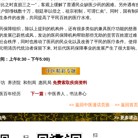
价比之时直损三之一”，客观上缓解了普通民众缺医少药的困难。另外遇有
糜户部缗钱数十万，朝廷举以偿之，祖宗初制，可谓仁矣”。同时，国有制
生条件的改善，共同提高了平民百姓的医疗水准。
药保障组织，除以上提到的机构外，还有很多类似的兼具医疗功能的慈善
的发展已蔚然成风，发达的医药保障机构帮助那些无助的贫苦百姓渡过难
社会秩序，同时也推动了医药的民众化以及改善了平民的医疗条件。使得
元明清历代统治者保留下来, 对后代医药保障事业的发展产生了很大影响
间：上午8:30－下午5:00)
济坊
养济院
和剂局
惠民局
免费索取疾病资料
中医百年经历
下一篇：
中医养人，书法养心
>> 返回中医漫话页面
>> 返回首页
信号
>> 更多请