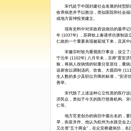
宋代处于中国封建社会发展的转型阶
收养病患并予以救治，类似医院和社会福
或地方富绅投资建立。
现有史料中对宋政府设病坊的最早记载，
年 (1037年) ，苏舜钦上奏请求仿唐
仁政的一个重要表现被延续下来，且其中
宋徽宗时较为重视医疗事业，设立了
宁元年 (1102年) 八月辛未，京师“
验，将病人按病情的轻重分室居住，重病
设厨舍以调制汤药、
饮食
。大观四年 (1
生人数的多少及职位升降的标准，“安济
善举。
宋代除了上述这种公立性质的医疗设
济民众，类似于今天的医疗慈善机构。宋
仁等。
地方官吏创办的病坊中最出名的，要数苏
旱，疾疫并作。他认为杭州为水路交会之
又出资“五十两金”，在众安桥建病坊，名曰“