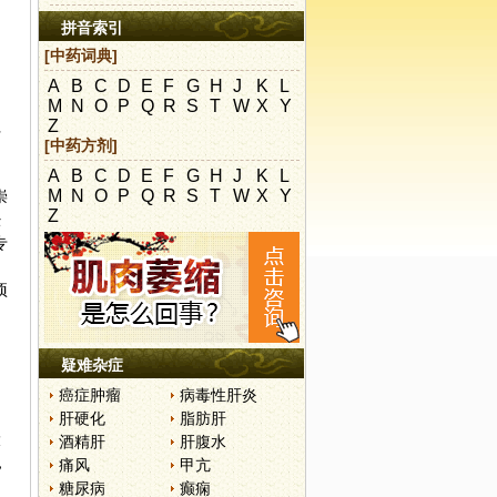
拼音索引
[中药词典]
A
B
C
D
E
F
G
H
J
K
L
M
N
O
P
Q
R
S
T
W
X
Y
Z
行
[中药方剂]
A
B
C
D
E
F
G
H
J
K
L
M
N
O
P
Q
R
S
T
W
X
Y
崇
Z
经
专
项
疑难杂症
癌症肿瘤
病毒性肝炎
肝硬化
脂肪肝
大
酒精肝
肝腹水
，
痛风
甲亢
糖尿病
癫痫