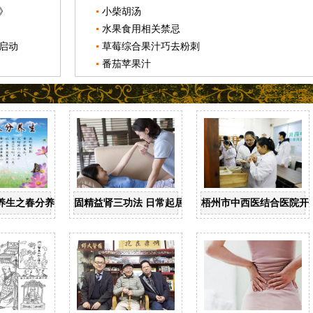
》
小柴胡汤
水果食用相关禁忌
启动
草莓综合果汁巧去粉刺
番茄苹果汁
养生之春分养生
固精益肾三功法 日常起居均可做
梧州市中西医结合医院开