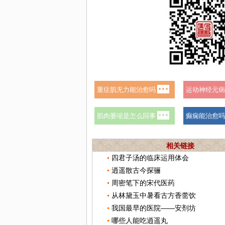
相关链接
四君子汤的临床运用体会
逍遥散古今探骊
周密笔下的宋代医药
从林黛玉中暑看古方香薷饮
我国最早的医院——安剂坊
哪些人能吃逍遥丸