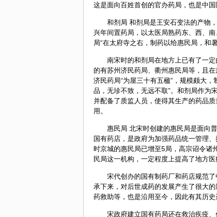
这是面向百姓首创的官办药局，也是中国
和剂局 和剂局是王安石变法的产物
兴年间置药局，以太医局熟药东、西、南
局“在太府寺之右，制药以给惠民局，和暑
南宋时的和剂局在地方上已有了一定
的有苏州济民药局、衢州惠民局等，且在规模
济民药局“为屋三十有五楹”，规模颇大
品，无珍不致，无远不取”。和剂局作为
并配备了质监人员，使得其生产的药品质
用。
惠民局 北宋时创建的惠民局是面向
国有药店，是政府为加强药品统一管理、
时京城的惠民局已增至5局，高宗诏令诸
民局这一机构，一定程度上提高了地方医
宋代创办的国有制药厂和药店规范了
承下来，对后世成药的发展产生了很大的
药救助等，也是沿用至今，因此有其历史
宋政府建立国有药局还在救治疾疫、