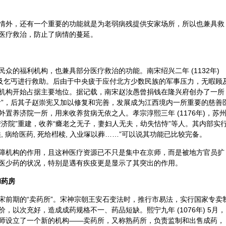
情外，还有一个重要的功能就是为老弱病残提供安家场所，所以也兼具救
医疗救治，防止了病情的蔓延。
众的福利机构，也兼具部分医疗救治的功能。南宋绍兴二年 (1132年)
独及乞丐进行救助。后由于中央疲于应付北方少数民族的军事压力，无暇顾
机构开始占据主要地位。据记载，南宋赵汝愚曾捐钱在隆兴府创办了一所
食”，后其子赵崇宪又加以修复和完善，发展成为江西境内一所重要的慈善
置养济院一所，用来收养贫病无依之人。孝宗淳熙三年 (1176年)，苏
济院”重建，收养“癃老之无子，妻妇人无夫，幼失怙恃”等人。其内部实
 病给医药, 死给槥椟, 入业塚以葬……”可以说其功能已比较完备。
障机构的作用，且这种医疗资源已不只是集中在京师，而是被地方官员扩
医少药的状况，特别是遇有疾疫更是显示了其突出的作用。
和药房
宋前期的“卖药所”。宋神宗朝王安石变法时，推行市易法，实行国家专卖
，以次充好，造成成药规格不一、药品短缺。熙宁九年 (1076年) 5月，
师设立了一个新的机构——卖药所，又称熟药所，负责监制和出售成药，