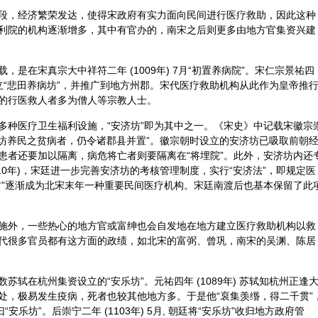
段，经济繁荣发达，使得宋政府有实力面向民间进行医疗救助，因此这种
利院的机构逐渐增多，其中有官办的，南宋之后则更多由地方官集资兴建
是在宋真宗大中祥符二年 (1009年) 7月“初置养病院”。宋仁宗景祐四
制设立“悲田养病坊”，并推广到地方州郡。宋代医疗救助机构从此作为皇帝推
的行医救人者多为僧人等宗教人士。
多种医疗卫生福利设施，“安济坊”即为其中之一。《宋史》中记载宋徽宗
置安济坊养民之贫病者，仍令诸郡县并置”。徽宗朝时设立的安济坊已吸取前朝
患者还要加以隔离，病危将亡者则要隔离在“将埋院”。此外，安济坊内还
110年)，宋廷进一步完善安济坊的考核管理制度，实行“安济法”，即规定医
坊”逐渐成为北宋末年一种重要民间医疗机构。宋廷南渡后也基本保留了此
施外，一些热心的地方官或富绅也会自发地在地方建立医疗救助机构以救
代很多官员都有这方面的政绩，如北宋的富弼、曾巩，南宋的吴渊、陈居
轼在杭州集资设立的“安乐坊”。元祐四年 (1089年) 苏轼知杭州正逢
处，极易发生疫病，死者也较其他地方多。于是他“裒集羡缗，得二千贯”
安乐坊”。后崇宁二年 (1103年) 5月, 朝廷将“安乐坊”收归地方政府管