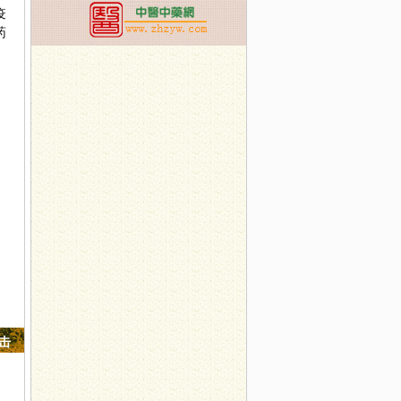
疫
药
。
点击