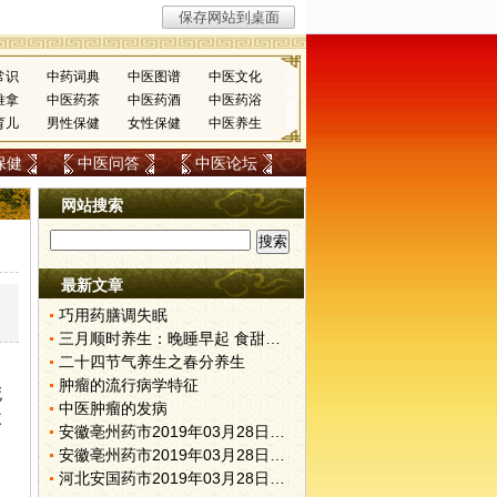
常识
中药词典
中医图谱
中医文化
推拿
中医药茶
中医药酒
中医药浴
育儿
男性保健
女性保健
中医养生
保健
中医问答
中医论坛
网站搜索
最新文章
、
巧用药膳调失眠
三月顺时养生：晚睡早起 食甜养肝
二十四节气养生之春分养生
肿瘤的流行病学特征
死
中医肿瘤的发病
改
安徽亳州药市2019年03月28日快讯
安徽亳州药市2019年03月28日快讯
河北安国药市2019年03月28日快讯