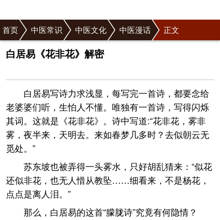
首页
中医常识
中医文化
中医漫话
正文
白居易《花非花》解密
白居易写诗力求浅显，每写完一首诗，都要念给
老婆婆们听，生怕人不懂。唯独有一首诗，写得闪烁
其词。这就是《花非花》。诗中写道:“花非花，雾非
雾，夜半来，天明去。来如春梦几多时？去似朝云无
觅处。”
苏东坡也被弄得一头雾水，只好胡乱猜来：“似花
还似非花，也无人惜从教坠……细看来，不是杨花，
点点是离人泪。”
那么，白居易的这首“朦胧诗”究竟有何隐情？