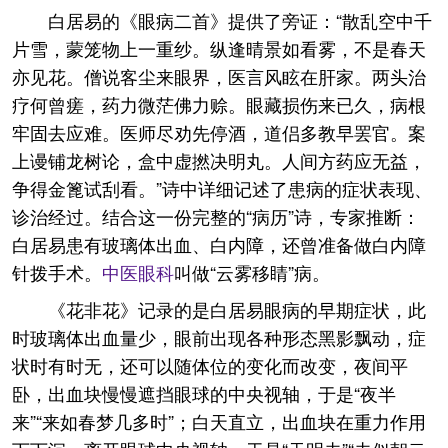
白居易的《眼病二首》提供了旁证：“散乱空中千
片雪，蒙笼物上一重纱。纵逢晴景如看雾，不是春天
亦见花。僧说客尘来眼界，医言风眩在肝家。两头治
疗何曾瘥，药力微茫佛力赊。眼藏损伤来已久，病根
牢固去应难。医师尽劝先停酒，道侣多教早罢官。案
上谩铺龙树论，盒中虚撚决明丸。人间方药应无益，
争得金篦试刮看。”诗中详细记述了患病的症状表现、
诊治经过。结合这一份完整的“病历”诗，专家推断：
白居易患有玻璃体出血、白内障，还曾准备做白内障
针拨手术。
中医
眼科
叫做“云雾移睛”病。
《花非花》记录的是白居易眼病的早期症状，此
时玻璃体出血量少，眼前出现各种形态黑影飘动，症
状时有时无，还可以随体位的变化而改变，夜间平
卧，出血块慢慢遮挡眼球的中央视轴，于是“夜半
来”“来如春梦几多时”；白天直立，出血块在重力作用