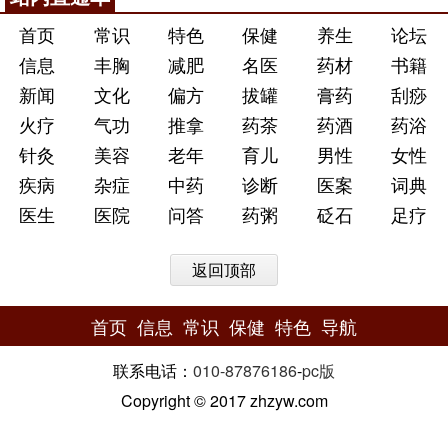
首页
常识
特色
保健
养生
论坛
信息
丰胸
减肥
名医
药材
书籍
新闻
文化
偏方
拔罐
膏药
刮痧
火疗
气功
推拿
药茶
药酒
药浴
针灸
美容
老年
育儿
男性
女性
疾病
杂症
中药
诊断
医案
词典
医生
医院
问答
药粥
砭石
足疗
返回顶部
首页
信息
常识
保健
特色
导航
联系电话：
010-87876186
-
pc版
Copyright © 2017 zhzyw.com