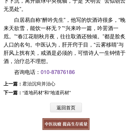
下下沉，离开眼球中央视轴，于是“天明去”“去似朝云
无觅处”。
白居易自称“醉吟先生”，他写的饮酒诗很多，“晚
来天欲雪，能饮一杯无？”“兴来吟一篇，吟罢酒一
卮。”“春江花朝秋月夜，往往取酒还独倾。”都是脍炙
人口的名句。中医认为，肝开窍于目，“云雾移睛”与
肝风上扰有关，戒酒是必须的，可惜诗人一生钟情于
酒，治疗总不理想。
咨询电话：
010-87876186
上一篇：
君治沉疴并治心
下一篇：
“道地药材”和“地道药材”
返回首页