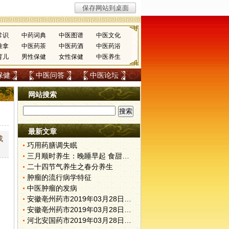
常识
中药词典
中医图谱
中医文化
推拿
中医药茶
中医药酒
中医药浴
育儿
男性保健
女性保健
中医养生
保健
中医问答
中医论坛
网站搜索
最新文章
成
巧用药膳调失眠
三月顺时养生：晚睡早起 食甜养肝
二十四节气养生之春分养生
肿瘤的流行病学特征
中医肿瘤的发病
安徽亳州药市2019年03月28日快讯
安徽亳州药市2019年03月28日快讯
河北安国药市2019年03月28日快讯