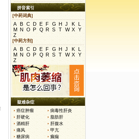
拼音索引
[中药词典]
A
B
C
D
E
F
G
H
J
K
L
M
N
O
P
Q
R
S
T
W
X
Y
Z
[中药方剂]
A
B
C
D
E
F
G
H
J
K
L
M
N
O
P
Q
R
S
T
W
X
Y
Z
。
疑难杂症
菌
癌症肿瘤
病毒性肝炎
肝硬化
脂肪肝
酒精肝
肝腹水
痛风
甲亢
糖尿病
癫痫