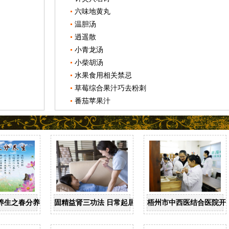
六味地黄丸
温胆汤
逍遥散
小青龙汤
小柴胡汤
水果食用相关禁忌
草莓综合果汁巧去粉刺
番茄苹果汁
养生之春分养生
固精益肾三功法 日常起居均可做
梧州市中西医结合医院开