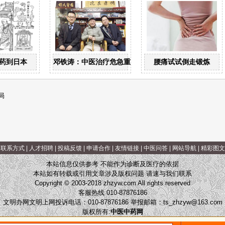
药到日本
邓铁涛：中医治疗危急重症大有可为
腰痛试试倒走锻炼
局
|
联系方式
|
人才招聘
|
投稿反馈
|
申请合作
|
友情链接
|
中医问答
|
网站导航
|
精彩图文
本站信息仅供参考 不能作为诊断及医疗的依据
本站如有转载或引用文章涉及版权问题 请速与我们联系
Copyright © 2003-2018 zhzyw.com All rights reserved
客服热线 010-87876186
文明办网文明上网投诉电话：010-87876186 举报邮箱：
ts_zhzyw@163.com
版权所有:
中医中药网