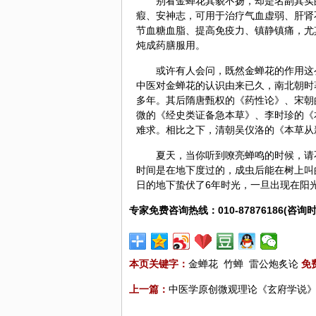
别看金蝉花其貌不扬，却是名副其实
瘕、安神志，可用于治疗气血虚弱、肝肾
节血糖血脂、提高免疫力、镇静镇痛，尤
炖成药膳服用。
或许有人会问，既然金蝉花的作用这
中医对金蝉花的认识由来已久，南北朝时
多年。其后隋唐甄权的《药性论》、宋朝
微的《经史类证备急本草》、
李时珍
的《
难求。相比之下，清朝吴仪洛的《本草从
夏天，当你听到嘹亮蝉鸣的时候，请
时间是在地下度过的，成虫后能在树上叫
日的地下蛰伏了6年时光，一旦出现在阳
专家免费咨询热线：010-87876186(咨询时
本页关键字：
金蝉花
竹蝉
雷公炮炙论
免
上一篇：
中医学原创微观理论《玄府学说