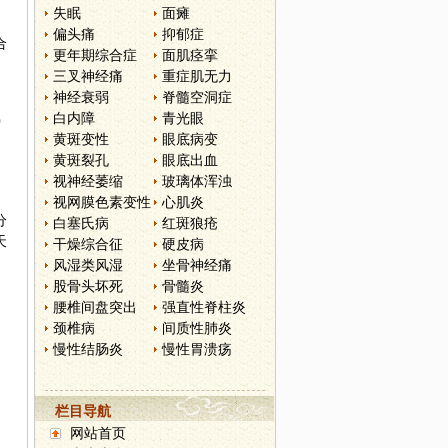
失眠
面瘫
偏头痛
抑郁症
合
更年期综合症
面肌痉挛
三叉神经痛
重症肌无力
神经衰弱
脊髓空洞症
白内障
青光眼
0
黄斑变性
眼底病变
黄斑裂孔
眼底出血
视神经萎缩
玻璃体浑浊
视网膜色素变性
心肌炎
分
白塞氏病
红斑狼疮
天
干燥综合征
硬皮病
风湿类风湿
坐骨神经痛
股骨头坏死
骨髓炎
腰椎间盘突出
强直性脊柱炎
颈椎病
间质性肺炎
慢性结肠炎
慢性胃溃疡
栏目导航
网站首页