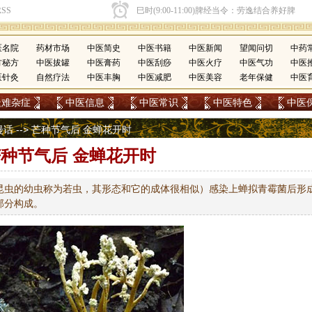
医名院
药材市场
中医简史
中医书籍
中医新闻
望闻问切
中药
方秘方
中医拔罐
中医膏药
中医刮痧
中医火疗
中医气功
中医
医针灸
自然疗法
中医丰胸
中医减肥
中医美容
老年保健
中医
疑难杂症
中医信息
中医常识
中医特色
中医
漫话
--> 芒种节气后 金蝉花开时
种节气后 金蝉花开时
昆虫的幼虫称为若虫，其形态和它的成体很相似）感染上蝉拟青霉菌后形
部分构成。