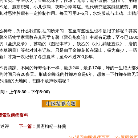
的宝贝。
中医
认为，金蝉花味甘，性凉，无毒，能补虚损、益精气、消癥
不足、癥瘕积聚、小儿惊痫、夜啼心悸等症。现代研究证实能抗疲劳、调
其对恶性肿瘤有一定抑制作用。每天可用3~5只，水炖服或与土鸡、土鸭
么神奇，为什么我们以往闻所未闻，甚至有些医生也不是很了解呢？其实
著名药物学家雷斆在其药学专著《雷公炮炙论》中就有记载，至今已150
的《圣济总录》、苏颂的《图经本草》、钱乙的《小儿药证直诀》、唐慎
本草纲目》等都对其有记叙。只是由于金蝉花长在深山，极为稀少，一药
新》才第一次记载了冬虫夏草，至今不过200多年。
不要烦躁。不同的蝉寿命不一样，最少2年，最多17年，蝉的一生绝大部
的时间只有20多天。形成金蝉花的竹蝉寿命是6年。想象一下竹蝉在暗无
光明
媚的天地间，怎能不放声歌唱呢？
间：上午8:30－下午5:00)
费索取疾病资料
》述评
下一篇：
晨斋枸杞一杯羹
>> 返回中医漫话页面
>> 返回首页