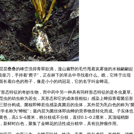
层层叠叠的峰峦洗得青翠欲滴，漫山遍野的毛竹甩着岚雾做的水袖翩翩起
着柴刀，手持着“爬子”，正在林下的草丛中寻找着什么。瞧，它终于出现
面长着白色的孢子，像是小小的
鸡冠花
，它的名字叫金蝉花。
物”形态特征的奇妙生物，而中药中另一种具有同样形态特征的是
冬虫夏草
昆虫的幼虫称为若虫，其形态和它的成体很相似）感染上蝉拟青霉菌后形
三部分构成。菌核即蝉若虫感染真菌后的虫体，其外层为乳白色的称为“
学名称为“
蝉蜕
”；最内层为菌丝体即由蝉的营养物质转化而成。子实体也
，高1.5~6厘米，柄分枝或不分枝，直径0.1~0.2厘米，其顶端稍膨
，新鲜时白色，聚集了金蝉花的活性成分精华，具有抗
肿瘤
作用。