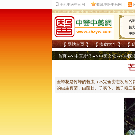
名
偏
中
网站首页
疾病大全
首页
-->
中医常识
-->
中医文化
-->
中医
芒
金蝉花是竹蝉的若虫（不完全变态发育的
的虫生真菌，由菌核、子实体、孢子粉三