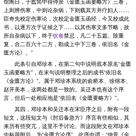
馆阁日，于蠹简中得仲景《金匮玉函要略方》三卷，
上则辨伤寒，中则论杂病，下则载其方并疗妇人……
臣奇先校定伤寒论，次校定金匮玉函经，今又校成此
书，以逐方次于证候之下……以其伤寒文多节略，故
所自杂病以下，终于
饮食
禁忌，凡二十五篇。除重
复，合二百六十二方，勒成上中下三卷，依旧名《金
匮方论》。”
此条引自邓珍本，在第二句中说明底本原名“金匮
玉函要略方”，在末句说明整理之后的成书“依旧名
《金匮方论》”。属于邓珍本系统的俞桥本、徐镕本、
赵开美本，这两处都是一致的。吴迁本也有这个序
言，但后一处相应地是“依旧名《金匮要略方》”。
其四，邓珍本和吴迁本在宋臣序之后，附有一段
短文，这段短文与《肘后备急方》序言有些相似，其
来历有些突兀，这里不予讨论。而这段附文在邓珍本
中标题附后，为“金匮方论序”，此序中谓：“仲景《金