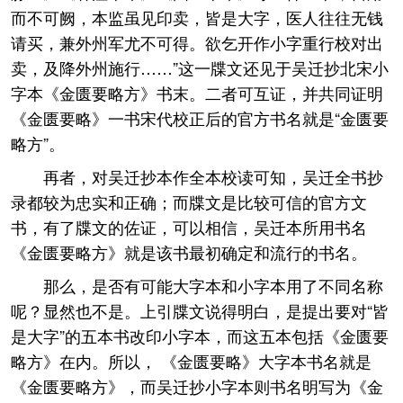
而不可阙，本监虽见印卖，皆是大字，医人往往无钱
请买，兼外州军尤不可得。欲乞开作小字重行校对出
卖，及降外州施行……”这一牒文还见于吴迁抄北宋小
字本《金匮要略方》书末。二者可互证，并共同证明
《金匮要略》一书宋代校正后的官方书名就是“金匮要
略方”。
再者，对吴迁抄本作全本校读可知，吴迁全书抄
录都较为忠实和正确；而牒文是比较可信的官方文
书，有了牒文的佐证，可以相信，吴迁本所用书名
《金匮要略方》就是该书最初确定和流行的书名。
那么，是否有可能大字本和小字本用了不同名称
呢？显然也不是。上引牒文说得明白，是提出要对“皆
是大字”的五本书改印小字本，而这五本包括《金匮要
略方》在内。所以， 《金匮要略》大字本书名就是
《金匮要略方》，而吴迁抄小字本则书名明写为《金