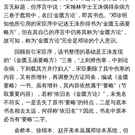
言无标题，但序言中说：“宋翰林学士王洙偶得杂病方
三卷于蠹简中，名曰‘金匮方论’，即其书也。”邓珍明
知他所引用的宋臣序中记述王洙所得书为“金匮玉函要
略方”，但在其自己的序言中仍将其称为“金匮方论”，
故可知，称为“金匮方论”完全是邓珍的个人意识。
回顾前引宋臣序，该书整理的基础是王洙发现
的“《金匮玉函要略方》”三卷，“上则辨伤寒，中则论
杂病，下则载其方并疗妇人”，宋臣删除了其中伤寒的
内容，又有所增补，再调整为方证同条，编成《金匮
要略》一书。虽有增补，其内容依然属于“要略”（节
取重要内容），若称“依旧名《金匮方论》”，未免名
不符实，一是丢失了原书“要略”的特点，二是与底本
书名相去太远，何得称“依旧名”？因此，书名中原本
必当有“要略”二字。
俞桥本、徐镕本、赵开美本虽属邓珍本系统，但