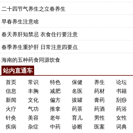
二十四节气养生之立春养生
早春养生注意啥
春天养肝知禁忌 衣食住行要注意
春季养生重护肝 日常注意四要点
海南的五种药食同源饮食
站内直通车
首页
常识
特色
保健
养生
论坛
信息
丰胸
减肥
名医
药材
书籍
新闻
文化
偏方
拔罐
膏药
刮痧
火疗
气功
推拿
药茶
药酒
药浴
针灸
美容
老年
育儿
男性
女性
疾病
杂症
中药
诊断
医案
词典