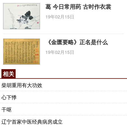
葛 今日常用药 古时作衣裳
19年02月15日
《金匮要略》正名是什么
19年02月15日
相关
柴胡重用有大功效
心下悸
干呕
辽宁首家中医经典病房成立