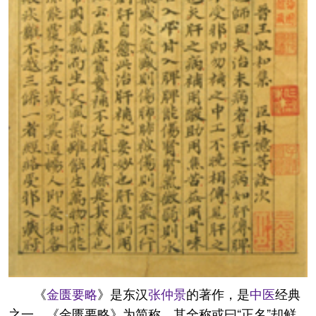
《
金匮要略
》是东汉
张仲景
的著作，是
中医
经典
之一。《金匮要略》为简称，其全称或曰“正名”却鲜