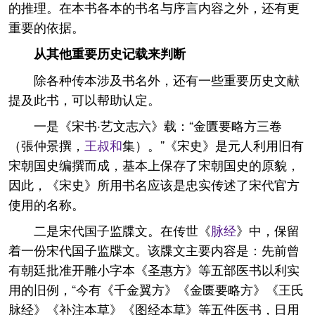
的推理。在本书各本的书名与序言内容之外，还有更
重要的依据。
从其他重要历史记载来判断
除各种传本涉及书名外，还有一些重要历史文献
提及此书，可以帮助认定。
一是《宋书·艺文志六》载：“金匱要略方三卷
（張仲景撰，
王叔和
集）。”《宋史》是元人利用旧有
宋朝国史编撰而成，基本上保存了宋朝国史的原貌，
因此，《宋史》所用书名应该是忠实传述了宋代官方
使用的名称。
二是宋代国子监牒文。在传世《
脉经
》中，保留
着一份宋代国子监牒文。该牒文主要内容是：先前曾
有朝廷批准开雕小字本《圣惠方》等五部医书以利实
用的旧例，“今有《千金翼方》《金匮要略方》《王氏
脉经》《补注本草》《图经本草》等五件医书，日用