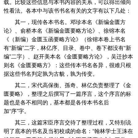
载。比较这些信息与本书内容的关系，可以得出倾向
性看法。各本中与该书书名有关的文字有以下几处：
其一，现传各本书名。邓珍本名《新编金匮方
论》、俞桥本名《新编金匮要略方论》、徐镕本名
《（新编）金匮玉函要略方论》（徐镕本卷上书名
有“新编”二字，林亿序、目录、卷中、卷下都没有“新
编”二字）、赵开美本名《金匮要略方论》，吴迁抄本
则名《金匮要略方》：这些传本书名各异，很难只根
据这些书名判定孰为古貌，孰为传变。
其二，宋代高保衡、孫奇、林亿负责整理了《金
匮要略》，整理之后撰写了一篇序言，这个序言的标
题也是各不相同的，基本都是各传本书名后
加“序”字。
其三，这篇宋臣序言交待了整理过程，又特别说
明了底本的书名及当初校成的命名：“翰林学士王洙在