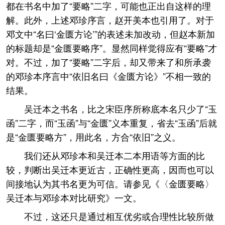
都在书名中加了“要略”二字，可能也正出自这样的理
解。此外，上述邓珍序言，赵开美本也引用了。对于
邓文中“名曰‘金匮方论’”的表述未加改动，但赵本新加
的标题却是“金匮要略序”。显然同样觉得应有“要略”才
对。不过，加了“要略”二字后，却又带来了和所承袭
的邓珍本序言中“依旧名曰《金匮方论》”不相一致的
结果。
吴迁本之书名，比之宋臣序所称底本名只少了“玉
函”二字，而“玉函”与“金匮”义本重复，省去“玉函”后就
是“金匮要略方”，用此名，方合“依旧”之义。
我们还从邓珍本和吴迁本二本用语等方面的比
较，判断出吴迁本更近古，正确性更高，因而也可以
间接地认为其书名更为可信。请参见《〈金匮要略〉
吴迁本与邓珍本对比研究》一文。
不过，这还只是通过相互优劣或合理性比较所做