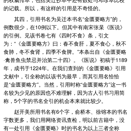
的记载。所以，有这样的引用是不奇怪的。
其四，引用书名为吴迁本书名“金匮要略方”的，
例数很少，在10例以下。但其中有南宋张杲《医说》
的引例。见该书卷七有《四时不食》条，引文
为：“《金匮要略方》曰：春不食肝，夏不食心，秋不
食肺，冬不食肾，四季不食脾。”本条出自《金匮要略
·禽兽鱼虫禁忌并治第二十四》。《医说》初稿于1189
年，成书于1224年。在我们查到的《金匮要略》引用
文献中，引全称的以该书为最早，而其引用名恰恰
是“金匮要略方”。当然，引用时称“金匮要略方”这一书
名较为少见的原因也不难理解，因为古人引书习用简
称，5个字的书名全引的机会本来就比较少。
赵开美所用书名有6个字，俞桥本、徐镕本的书名
字数更多，我们用网络资讯查检，明以前古籍中，没
有一处引用《金匮要略》时的书名为以上三者全称