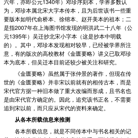
六年，亦即公元1340年）邓珍序刻本，学界多数认
为，邓珍本属北宋大字本传本，且为后世该书一些重
要版本如明代俞桥本、徐镕本、赵开美本的祖本；二
是指2007年在上海图书馆发现的明洪武二十八年（公
元1395年）吴迁抄北宋小字本（这是抄本中明载
的）。其中，邓珍本发现相对较早，已经被学界所注
意，有的版次的高校教材《金匮要略》讲义已取邓珍
本为底本，但吴迁本目前还较少被关注和研究。
《金匮要略》虽然属于张仲景的著作，但现在传
世的《金匮要略》并非宋以前就有的相传古本，而是
宋代官方据一种旧本做了重大改编而形成，且书名也
是由宋代官方确定的。因此，追究该书正名，不需要
追到宋以前，而只应从宋代的资料来确定。
从各本所载信息来推测
各本所载信息，就是不同传本中与书名相关的记