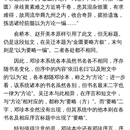
匮》录歧黄素难之方近将千卷，患其混杂烦重，有求
难得，故周流华裔九州之内，收合奇异，捃拾遗逸，
拣选诸经筋髓以为方论一编……”
俞桥本、赵开美本原样引用了此文，但无标题。
仍是这段短文，在吴迁本题为“金匮要略方叙”，末句
则是“以为要略一编”。二者各处都不相同。
因此，邓珍本系统各本虽然书名各不相同，序亦
随书名变化，但序中的内容“依旧名曰”以及附文中
的“以为”处，各本都随邓珍本，称之为“方论”；进一步
看，该系统诸本的书名虽然各别，但书名最末二字也
一律为“方论”。吴迁本与此相异，在序言和短文中，
与“方论”相对应的，都称为“要略（方）”。而“要略”二
字，邓珍本全然没有出现，但其系统中的他本则在各
书名及相应序言标题中出现了“要略”。
特别值得注意的是，邓珍本中还有邓珍序言，序