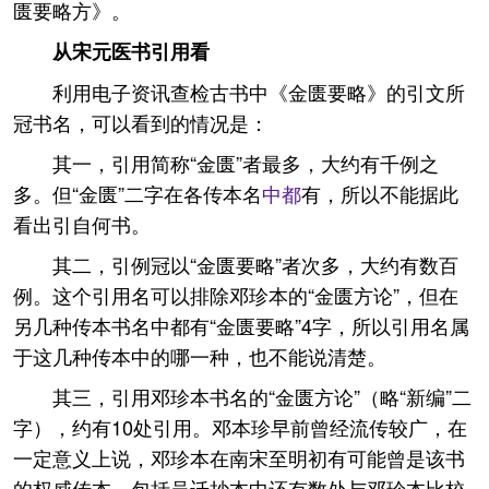
匮要略方》。
从宋元医书引用看
利用电子资讯查检古书中《金匮要略》的引文所
冠书名，可以看到的情况是：
其一，引用简称“金匮”者最多，大约有千例之
多。但“金匮”二字在各传本名
中都
有，所以不能据此
看出引自何书。
其二，引例冠以“金匮要略”者次多，大约有数百
例。这个引用名可以排除邓珍本的“金匮方论”，但在
另几种传本书名中都有“金匮要略”4字，所以引用名属
于这几种传本中的哪一种，也不能说清楚。
其三，引用邓珍本书名的“金匮方论”（略“新编”二
字），约有10处引用。邓本珍早前曾经流传较广，在
一定意义上说，邓珍本在南宋至明初有可能曾是该书
的权威传本，包括吴迁抄本中还有数处与邓珍本比校