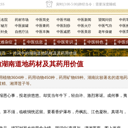
医名院
药材市场
中医简史
中医书籍
中医新闻
望闻问切
中药
方秘方
中医拔罐
中医膏药
中医刮痧
中医火疗
中医气功
中医
医针灸
自然疗法
中医丰胸
中医减肥
中医美容
老年保健
中医
疑难杂症
中医信息
中医常识
中医特色
中医
漫话
--> 诗词中的湖南道地药材及其药用价值
的湖南道地药材及其药用价值
用植物3604种，药用动物450种，药用矿物69种。湖南比较著名的道地药
黄精、湘潭莲子等。
报恩心事，投老拚悠悠。却笑当年牛下，轻自许、激烈寒讴。成何事，夷
。算不须，临岐惝恍迟留。要看香炉瀑布，丹枫乱、江色凝秋。真堪与，