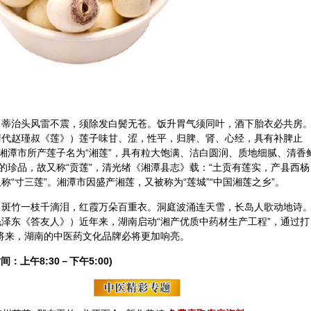
。蒂治头风雷不震，须除发白鬓无苍。饭升胃气须同叶，酒下胎衣必共房
清代赵瑾叔《莲》）莲子味甘、涩，性平，归脾、肾、心经，具有补脾止
湘潭市所产莲子名为“湘莲”，具有粒大饱满、洁白圆润、质地细腻、清香
的珍品，故又称“贡莲”，清光绪《湘潭县志》载：“土贡有莲实，产县西杨
称“寸三莲”。湘潭市因盛产湘莲，又被称为“莲城”“中国湘莲之乡”。
。斑竹一枝千滴泪，红霞万朵百重衣。洞庭波涌连天雪，长岛人歌动地诗
毛泽东《答友人》）近年来，湖南启动“湘产优质中药材生产工程”，通过打
将来，湖南的
中医
药文化品牌必将更加响亮。
间：上午8:30－下午5:00)