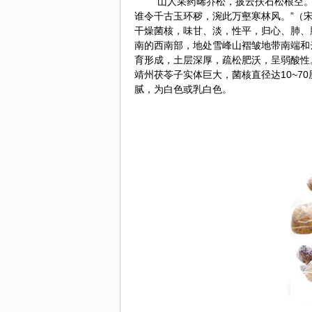
“山人采药晞乔松，披云扶石松根空
谁令千古玉环秽，涴此万壑寒林风。”（
干燥菌核，味甘、淡，性平，归心、肺、
南的西南部，地处雪峰山褶皱地带南端和
育形成，土层深厚，疏松肥沃，呈弱酸性
靖州茯苓子实体巨大，菌核直径达10~7
腻，为白色或乳白色。