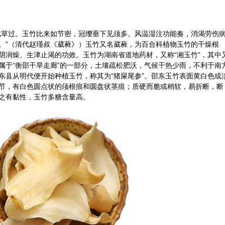
此草过。玉竹比来如节密，冠缨垂下见须多。风温湿注功能奏，消渴劳伤
。”（清代赵瑾叔《葳蕤》）玉竹又名葳蕤，为百合科植物玉竹的干燥根
阴润燥、生津止渴的功效。玉竹为湖南省道地药材，又称“湘玉竹”，其中
属于“衡邵干旱走廊”的一部分，土壤疏松肥沃，气候干热少雨，不利于南
东县从明代便开始种植玉竹，称其为“猪屎尾参”。邵东玉竹表面黄白色或
节，有白色圆点状的须根痕和圆盘状茎痕；质硬而脆或稍软，易折断，断
之有黏性，玉竹多糖含量高。