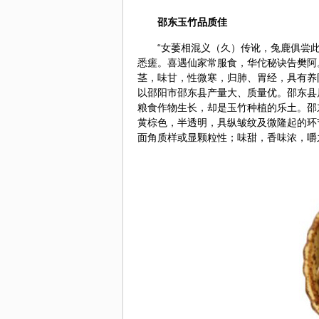
邵东玉竹品质佳
“女萎相混义（久）传讹，兔鹿俱尝
悉瘥。喜遇仙家常服食，
华佗
秘诀告樊阿
茎，味甘，性微寒，归肺、胃经，具有养
以邵阳市邵东县产量大、质量优。邵东县
粮食作物生长，却是玉竹种植的乐土。邵
黄棕色，半透明，具纵皱纹及微隆起的环
面角质样或显颗粒性；味甜，香味浓，嚼