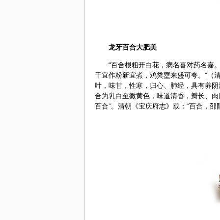
龙牙百合大肥美
“百合根粗开白花，病名喜对药名嘉
干宜作粉新宜煮，鸡粪壅来盛可夸。”（
叶，味甘，性寒，归心、肺经，具有养阴
合为乳白至微黄色，味道清香，瓣长、肉
百合”。清朝《宝庆府志》载：“百合，邵