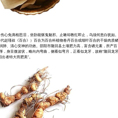
。伤心免滴相思泪，坐卧能驱鬼魅邪。止嗽却教红即止，乌须何患白犹如
清代赵瑾叔《百合》）百合为百合科植物
卷丹
百合或细叶百合的干燥肉质
润肺、清心安神的功效。邵阳市隆回县土壤肥力高，富含硒元素，所产百
厚，身呈微波状，略向内弯曲，侧看似弯月，正看似龙牙，故称“隆回龙
阳出者特大而肥美”。