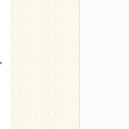
。
鲜
。