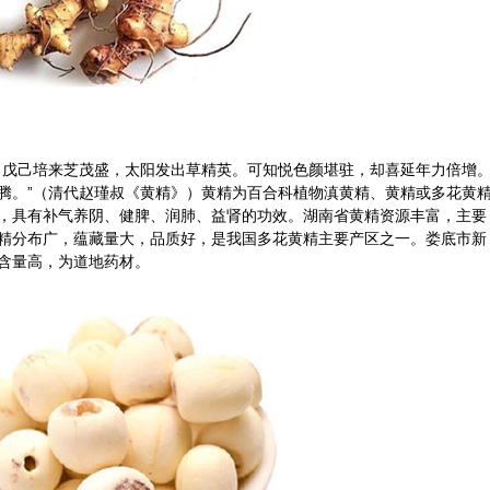
。戊己培来芝茂盛，太阳发出草精英。可知悦色颜堪驻，却喜延年力倍增
腾。”（清代赵瑾叔《黄精》）黄精为百合科植物滇黄精、黄精或多花黄
，具有补气养阴、健脾、润肺、益肾的功效。湖南省黄精资源丰富，主要
精分布广，蕴藏量大，品质好，是我国多花黄精主要产区之一。娄底市新
含量高，为道地药材。