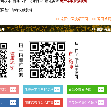
靖州茯苓
邵东玉竹
龙牙百合
新化黄精
免费索取疾病资料
溪同德仁珍稀文献赏析
>> 返回中医漫话页面
>> 返回首页
信号
>> 更多请