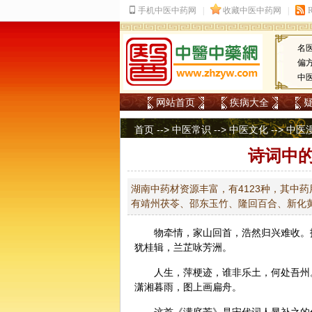
名
偏
中
网站首页
疾病大全
首页
-->
中医常识
-->
中医文化
-->
中医
诗词中
湖南中药材资源丰富，有4123种，其中药
有靖州茯苓、邵东玉竹、隆回百合、新化
物牵情，家山回首，浩然归兴难收。
犹桂辑，兰芷咏芳洲。
人生，萍梗迹，谁非乐土，何处吾州
潇湘暮雨，图上画扁舟。