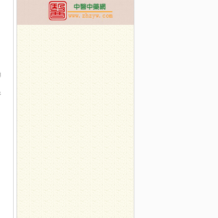
。
鳞
牙