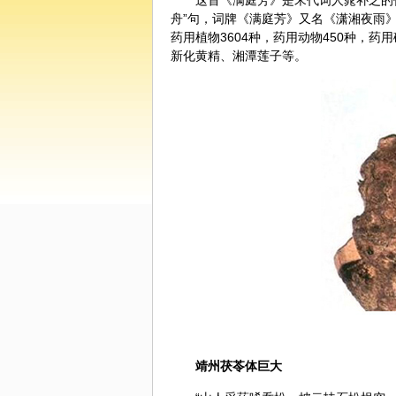
这首《满庭芳》是宋代词人晁补之的
舟”句，词牌《满庭芳》又名《潇湘夜雨》
药用植物3604种，药用动物450种，药
新化
黄精
、湘潭
莲子
等。
靖州茯苓体巨大