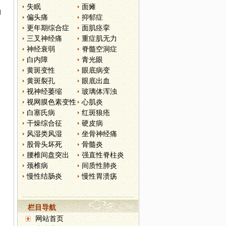
。
失眠
面瘫
的
偏头痛
抑郁症
更年期综合症
面肌痉挛
三叉神经痛
重症肌无力
神经衰弱
脊髓空洞症
白内障
青光眼
黄斑变性
眼底病变
黄斑裂孔
眼底出血
视神经萎缩
玻璃体浑浊
视网膜色素变性
心肌炎
白塞氏病
红斑狼疮
干燥综合征
硬皮病
风湿类风湿
坐骨神经痛
股骨头坏死
骨髓炎
腰椎间盘突出
强直性脊柱炎
颈椎病
间质性肺炎
慢性结肠炎
慢性胃溃疡
栏目导航
网站首页