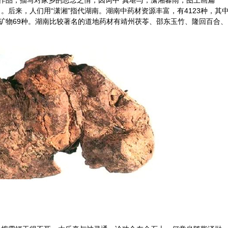
作品，描写对家乡的思念之情，因词中“真堪与，潇湘暮雨，图上画扁
。后来，人们用“潇湘”指代湖南。湖南中药材资源丰富，有4123种，其
用矿物69种。湖南比较著名的道地药材有靖州
茯苓
、邵东
玉竹
、隆回
百合
、