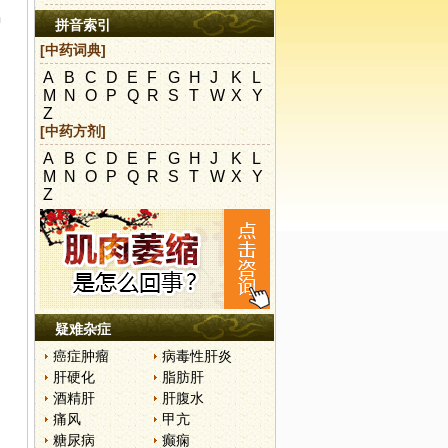
中
拼音索引
[中药词典]
A
B
C
D
E
F
G
H
J
K
L
M
N
O
P
Q
R
S
T
W
X
Y
Z
[中药方剂]
A
B
C
D
E
F
G
H
J
K
L
M
N
O
P
Q
R
S
T
W
X
Y
Z
疑难杂症
癌症肿瘤
病毒性肝炎
肝硬化
脂肪肝
酒精肝
肝腹水
痛风
甲亢
糖尿病
癫痫