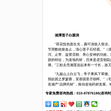
湘潭莲子白圆润
“荷花悦色面生光，藕可清烦入骨凉
节用数枝瘀血止，清心莲子石经霜。”（
泻、止带、益肾涩精、养心安神的功效。
甜的特征，为道地药材，历来是进贡朝廷
塘。”三粒去壳湘莲连起来有一寸长，故又
“九嶷山上白云飞，帝子乘风下翠微
我欲因之梦寥廓，芙蓉国里尽朝晖。”（
造湘产“品牌药材”，推动道地药材发展。
专家免费咨询热线：010-87876186(咨询时