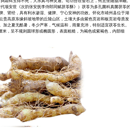
。捣霜铒玉得不死，大乐真与神灵通。论功合在金石上，何意坐随脂泽融
宋代项安世《次韵张安抚李侍郎同赋茯苓酥》）茯苓为多孔菌科真菌茯苓
脾、肾经，具有利水渗湿、健脾、宁心安神的功效。怀化市靖州县位于湖
云贵高原东缘斜坡地带的丘陵山区，土壤大多由紫色页岩和板页岩母质发
。加之夏无酷暑，冬少严寒，气候温和，雨量充沛，特别适宜茯苓生长。
0厘米，呈不规则圆球形或椭圆形，表面粗糙，为褐色或紫褐色，内部细