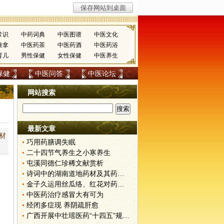
常识
中药词典
中医图谱
中医文化
推拿
中医药茶
中医药酒
中医药浴
育儿
男性保健
女性保健
中医养生
保健
中医问答
中医论坛
网站搜索
最新文章
材
巧用药膳调失眠
二十四节气养生之小寒养生
屯溪同德仁珍稀文献赏析
诗词中的湖南道地药材及其药用价值
金子久运用丝瓜络、红花对药经验
中医药治疗感冒大有可为
经闭多症现 养阴疏肝愈
广西开展中壮瑶医药“十四五”规划调研