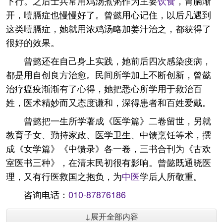
下行。之后士兵常用鸡汤煮粥作为主要
饮食
，胃膈渐
开，噎膈症也慢慢好了。曾懿用心记住，以后凡遇到
这类噎膈症，她就用浓鸡汤略加姜汁治之，都获得了
很好的效果。
曾懿还在自己身上实践，她前后四次感染疫病，
都是用自创良方治愈。民间所学加上不断创新，曾懿
治疗瘟疫渐渐有了心得，她把悉心所学用于救治百
姓，医术精妙而又态度谦和，深得患者和百姓爱戴。
曾懿把一生所学著成《医学篇》二卷留世，另就
教育子女、勤持家政、医学卫生、中馈烹饪等术，撰
成《女学篇》《中馈录》各一卷，三书合刊为《古欢
室医书三种》，在清末民初很有影响。曾懿既通晓医
理，又有行医救国之抱负，为
中医
学后人所敬重。
咨询电话：
010-87876186
↓展开全部内容