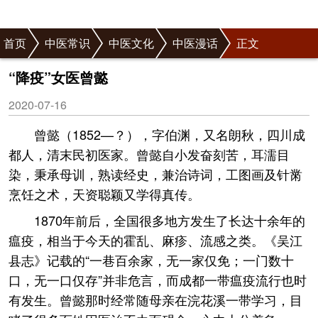
首页
中医常识
中医文化
中医漫话
正文
“降疫”女医曾懿
2020-07-16
曾懿（1852—？），字伯渊，又名朗秋，四川成
都人，清末民初医家。曾懿自小发奋刻苦，耳濡目
染，秉承母训，熟读经史，兼治诗词，工图画及针黹
烹饪之术，天资聪颖又学得真传。
1870年前后，全国很多地方发生了长达十余年的
瘟疫，相当于今天的霍乱、麻疹、流感之类。《吴江
县志》记载的“一巷百余家，无一家仅免；一门数十
口，无一口仅存”并非危言，而成都一带瘟疫流行也时
有发生。曾懿那时经常随母亲在浣花溪一带学习，目