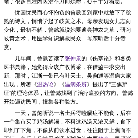
睹了很多百姓因医治不力而殒命，心中十分着急。
忧国忧民而心怀抱负的曾懿回到家中就放下了稔
熟的诗文，悄悄学起了岐黄之术。母亲发现女儿志向
变化，最初不解，曾懿就说她要遍尝神农之草，研习
岐黄之术，用医学知识解救民众。母亲听后十分赞
赏。
几年间，曾懿苦读了
张仲景
的《伤寒论》和各类
医书典籍，她觉得应该广收博采，在借鉴中求变出
新。那时，江浙一带已有叶天士、吴鞠通等温病大家
出现，所著《
温热论
》《
温病条辨
》提出了“三焦辨
证”的理论体系，让曾懿找到了治疗瘟疫的方向。曾懿
开始遍访民间，搜集各种验方。
一天，曾懿听说一名士兵得噎膈症不能食，后在
一个集市买了鸡汤解渴，不料这鸡汤又浓又鲜，食下
即到了下焦，不像从前饮水进食，往往阻于上焦而不