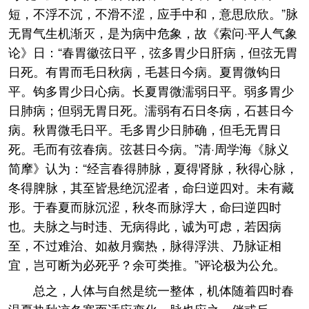
短，不浮不沉，不滑不涩，应手中和，意思欣欣。”脉
无胃气生机渐灭，是为病中危象，故《索问·平人气象
论》日：“春胃徽弦日平，弦多胃少日肝病，但弦无胃
日死。有胃而毛日秋病，毛甚日今病。夏胃微钩日
平。钩多胃少日心病。长夏胃微濡弱日平。弱多胃少
日肺病；但弱无胃日死。濡弱有石日冬病，石甚日今
病。秋胃微毛日平。毛多胃少日肺确，但毛无胃日
死。毛而有弦春病。弦甚日今病。”清·周学海《脉义
简摩》认为：“经言春得肺脉，夏得肾脉，秋得心脉，
冬得脾脉，其至皆悬绝沉涩者，命臼逆四对。未有藏
形。于春夏而脉沉涩，秋冬而脉浮大，命曰逆四时
也。夫脉之与时违、无病得此，诚为可虑，若因病
至，不过难治、如赦月瘸热，脉得浮洪、乃脉证相
宜，岂可断为必死乎？余可类推。”评论极为公允。
总之，人体与自然是统一整体，机体随着四时春