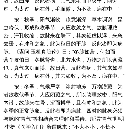
散，故曰浮，反此者病。其气来毛而中央坚，两旁
虚，为太过，病在外，毛而微，为不及，病在中。”
按：秋季，阳气渐收，凉意渐深，草木凋谢，昆
虫蛰伏，形成秋收季节。人应收敛之气、故腠理致
密，汗孔收缩，故脉来在肤下，其象轻虚以浮，来急
去缓，有冲和之象，此为秋日的平脉。反此者即为病
脉。《紊问·玉机真脏论》日：“冬脉如营，何如而
营？岐伯日：冬脉肾也，北方水也，万物之所以含藏
也，真气来沉而搏、故日营。反此者病，其气来如弹
石，为太过，病在外，其去如数，为不及，病在中。”
按：冬季，气候严寒，冰封地冻，万物潜藏，为
潜敛收伏季节。人应闭藏之气，所以腠理致密，阳气
内潜，故脉来在骨，沉而搏坚，且有冲和之象，此为
冬季的正常脉象。反此者即为病脉。四时的脉象必须
与脉的“胃气”等相结合去理解和看待。所谓“胃气”即明
·李梃《医学入门》所谓脉来：“不大不小，不长不