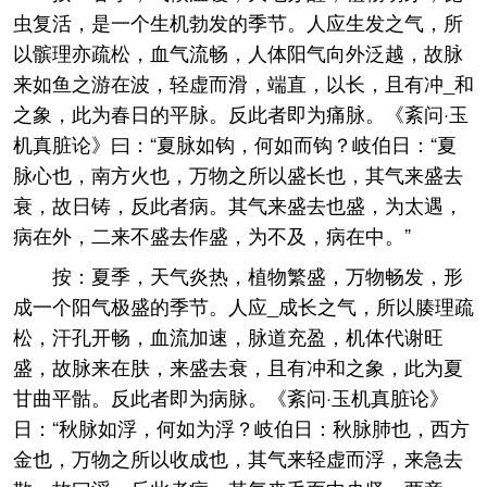
虫复活，是一个生机勃发的季节。人应生发之气，所
以髌理亦疏松，血气流畅，人体阳气向外泛越，故脉
来如鱼之游在波，轻虚而滑，端直，以长，且有冲_和
之象，此为春日的平脉。反此者即为痛脉。《紊问·玉
机真脏论》曰：“夏脉如钩，何如而钩？岐伯日：“夏
脉心也，南方火也，万物之所以盛长也，其气来盛去
衰，故日铸，反此者病。其气来盛去也盛，为太遇，
病在外，二来不盛去作盛，为不及，病在中。”
按：夏季，天气炎热，植物繁盛，万物畅发，形
成一个阳气极盛的季节。人应_成长之气，所以腠理疏
松，汗孔开畅，血流加速，脉道充盈，机体代谢旺
盛，故脉来在肤，来盛去衰，且有冲和之象，此为夏
甘曲平骷。反此者即为病脉。《紊问·玉机真脏论》
日：“秋脉如浮，何如为浮？岐伯日：秋脉肺也，西方
金也，万物之所以收成也，其气来轻虚而浮，来急去