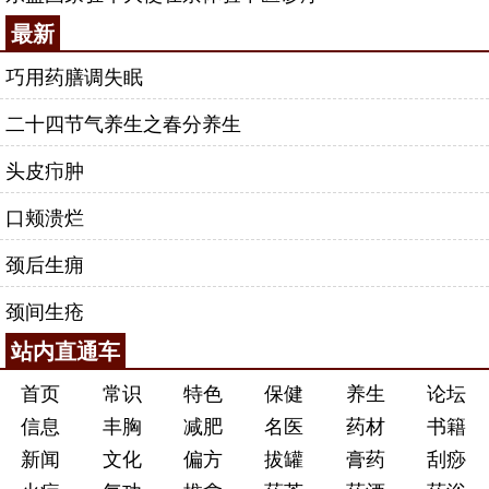
最新
巧用药膳调失眠
二十四节气养生之春分养生
头皮疖肿
口颊溃烂
颈后生痈
颈间生疮
站内直通车
首页
常识
特色
保健
养生
论坛
信息
丰胸
减肥
名医
药材
书籍
新闻
文化
偏方
拔罐
膏药
刮痧