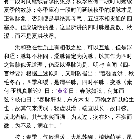
有一段时间延续春季的弦脉；秋季应有一段时间延续
夏季的数脉；冬季应有一段时间延续秋季的涩脉才是
正常脉象，否则便是早绝其母气，五脏不相贯通的四
塞脉。但应说明的是，这里所讲的四时脉是夏数、秋
涩，而不是夏洪秋浮。
洪和数在性质上有相似之处，可以互通，但是浮
和涩：脉却不相同，涩脉肯定为病脉，以其作为四时
之常脉似无道理，仍应以浮脉为是。明·李言闻《四-
言举要》根据上述原则，又明砖指出：“春弦夏洪，秋
毛冬石，四季和缓，是谓平脉。四时平脉，变脉《素
何·玉机真脏论》日：“
黄帝
日：春脉如弦，何如而
弦？岐伯日：“春脉肝也，东方木也，万物之所以始生
也，故其气来濡弱，轻虚以滑，端直以长，故日弦。
反此者病。其气来实而强，为太过，病在外，不实而
微，为不及，病在中。”
按：春季，气候温暖，大地苏醒，植物萌芽，昆