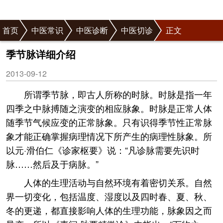
首页
中医常识
中医诊断
中医切诊
正文
季节脉详细介绍
2013-09-12
所谓季节脉，即古人所称的时脉。时脉是指一年
四季之中脉搏随之演变的相应脉象。时脉是正常人体
随季节气候应变的正常脉象。只有识得季节性正常脉
象才能正确掌握病理情况下所产生的病理性脉象。所
以元·滑伯仁《诊家枢要》说：“凡诊脉需要先识时
脉……然后及于病脉。”
人体的生理活动与自然环境有着密切关系。自然
界一切变化，包括温度、湿度以及四时春、夏、秋、
冬的更递，都直接影响人体的生理功能，脉象因之而