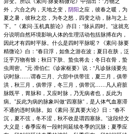
异变。所以《素问·脉要精微论》中指出：“万物之
外，六合之内，天地之变，
阴阳
之应，彼春之暖，为
夏之暑，彼秋之忿，为冬之怒，四变之动，脉与之上
下。”《素问·玉机真脏论》亦日：“脉从四时。”这就充
分说明自然环境影响人体的生理活动包括脉搏在内，
因此才有四时平脉。什么是四时平脉呢？《素问·脉要
精微论》白：“春日浮，如鱼之游在波；夏日在肤，泛
泛乎万物有馀；秋日下肤、蛰虫将去；冬日在骨，蛰
虫周密。”元·滑伯仁《诊家枢要》说：“凡诊脉须要先
识时脉……谓春三月、六部中供带弦，夏三月，俱带
洪，秋三月，俱带浮，冬三月，俱带沉……凡人府脏
脉既平，胃脉和，又应时脉，乃无病者也，反此为
病。”反此为病的脉象叫做“四塞脉”，是人体气血塞滞
不通的违时病脉。如《素问·至真要大论》日：“春不
沉，夏不弦，冬不涩，秋不收是谓四塞脉。”这段经文
大义是：春季应有一段时间延续冬季的沉脉；夏季应