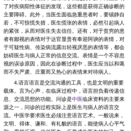
了对疾病阳性体征的发现，这些都是获得正确诊断的
主要障碍。此外，当医生面临急重患者时，要镇静自
若，不可惊慌失措，医生慌张的表情，必然引起病人
的紧张，从而对医生失去信任。还有，对于贫穷的患
者有鄙视的表情对于达官显贵有奉迎阿谀的表情，对
于可疑性病、传染病流露出轻视厌恶的表情等，都会
妨碍医生与病人正常的信息交流。表情是一个不容忽
视的误诊原因，因此在诊断过程中，医生应当以和蔼
而不失严肃、庄重而又热心的表情来对待病人。
4.语言语言是交流沟通的工具，也是文明的重要
载体。言为心声，在临床过程中，语言担负着传递信
息、交流思想的功能。问诊是
中医
临床资料的主要来
源之一，问诊的过程实际上是医生与病人的语言交
流。中医学要求医生必须注意语言艺术。一般说来，
文明、得体、谦和、有礼貌的语言，能使病人心平气