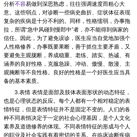
分析
不容
易做到深思熟虑，往往强调速度而粗心大
意。这些弱点，对诊断一些病史曲折、症状体征表现
复杂的疾病是十分不利的。同样，性格懦弱，办事拖
拉，所谓“急中风碰到慢郎中”者，亦不能得到病家的
信任。因此，为了避免误诊，医生应当自觉地加强个
人性格修养，办事既要果断，善于抓住主要矛盾，又
要避免主观胧断，养成稳重、老练、踏实、热诚、有
涵养的良好性格，克服急躁、冲动、傲慢、散漫、主
观腌断等不良性格。良好的性格是一个好医生应当具
备的基本素质。
3.表情 表情是面部及肢体表面形状的动态特征，
也是心理状态的反应。每个人都有一个相对稳定的表
情特征，但是表情特征并不是固定不变的。人们的各
种不同表悄决定于一定的社会心理基因，是个人文化
素养及道德修养的体现。不同表情特征的形成与个人
的职业及社会实践有着密切的关系。在临床诊断疾病