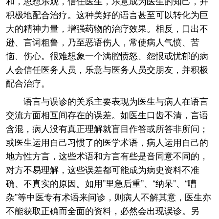
和，思想乐观，信任医生，乐意成为医生的知己，并
积极地配合治疗。这种美好的语言甚至可以转化为巨
大的精神力量，增强药物的治疗效果。相反，口出不
逊、言词粗鲁，乃至恶语伤人，常使病人气愤、苦
恼、伤心。很难想象一个满腔愤怒、怨恨或忧郁的病
人会信任医务人员，乐意与医务人员交朋友，并积极
配合治疗。
语言与误诊的关系主要表现为医生与病人在语言
交流方面相互间存在的误差。如医生口齿不清，言语
含混，病人没有真正理解就盲目作答或所答非所问；
或医生运用自己习惯了的医学术语，病人运用自己的
地方性方言，这些术语和方言有些是音同意不同的，
对方不易理解，这些误差都可能成为病史资料不准
确、不真实的原因。如用”里急后重”、“纳呆”、“嘈
杂”等中医专有术语来问诊，则病人不解其意，医生亦
不能获取正确而全面的资料，必然会出现误诊。另