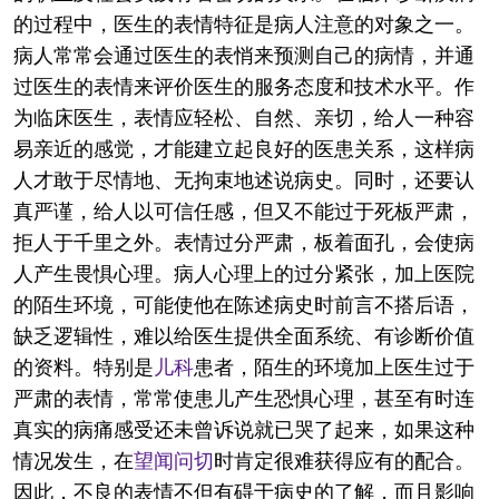
的过程中，医生的表情特征是病人注意的对象之一。
病人常常会通过医生的表悄来预测自己的病情，并通
过医生的表情来评价医生的服务态度和技术水平。作
为临床医生，表情应轻松、自然、亲切，给人一种容
易亲近的感觉，才能建立起良好的医患关系，这样病
人才敢于尽情地、无拘束地述说病史。同时，还要认
真严谨，给人以可信任感，但又不能过于死板严肃，
拒人于千里之外。表情过分严肃，板着面孔，会使病
人产生畏惧心理。病人心理上的过分紧张，加上医院
的陌生环境，可能使他在陈述病史时前言不搭后语，
缺乏逻辑性，难以给医生提供全面系统、有诊断价值
的资料。特别是
儿科
患者，陌生的环境加上医生过于
严肃的表情，常常使患儿产生恐惧心理，甚至有时连
真实的病痛感受还未曾诉说就已哭了起来，如果这种
情况发生，在
望闻问切
时肯定很难获得应有的配合。
因此，不良的表情不但有碍于病史的了解，而且影响