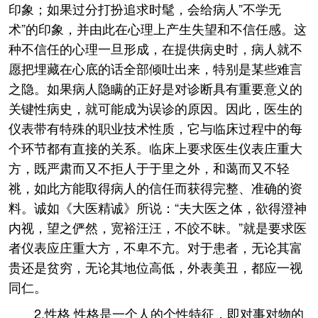
印象；如果过分打扮追求时髦，会给病人”不学无
术”的印象，并由此在心理上产生失望和不信任感。这
种不信任的心理一旦形成，在提供病史时，病人就不
愿把埋藏在心底的话全部倾吐出来，特别是某些难言
之隐。如果病人隐瞒的正好是对诊断具有重要意义的
关键性病史，就可能成为误诊的原因。因此，医生的
仪表带有特殊的职业技术性质，它与临床过程中的每
个环节都有直接的关系。临床上要求医生仪表庄重大
方，既严肃而又不拒人于于里之外，和蔼而又不轻
祧，如此方能取得病人的信任而获得完整、准确的资
料。诚如《大医精诚》所说：“夫大医之体，欲得澄神
内视，望之俨然，宽裕汪汪，不皎不昧。”就是要求医
者仪表应庄重大方，不卑不亢。对于患者，无论其富
贵还是贫穷，无论其地位高低，外表美丑，都应一视
同仁。
2.性格 性格是一个人的个性特征，即对事对物的