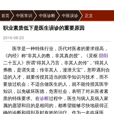
首页
中医常识
中医诊断
中医误诊
正文
职业素质低下是医生误诊的重要原因
2016-08-23
医学是一种特殊行业，历代对医者的要求很高，
《内经》称“非其人勿教，非其真勿授”，《灵枢·
阴阳
二十五人》所谓“得其入乃言，非其人勿传”，“得其人
弗教，是谓失道；传非其人，漫泄天宝”，意即遇到合
适的入才，就要传授其适当的医学知识与技术，而不
要放过机会；不适合做医生的人，就不能传授其医学
知识，以免破坏医德，危害社会，表明了对从医者素
质的特殊要求。在
诊断
过程中，医生与病人及病入家
属的愿望和目的是相同的，都希望能够尽快地获得正
确的诊断和得到及时有效的治疗。作为一名临床医