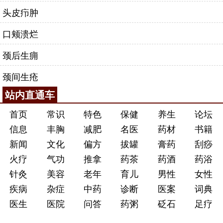
头皮疖肿
口颊溃烂
颈后生痈
颈间生疮
站内直通车
首页
常识
特色
保健
养生
论坛
信息
丰胸
减肥
名医
药材
书籍
新闻
文化
偏方
拔罐
膏药
刮痧
火疗
气功
推拿
药茶
药酒
药浴
针灸
美容
老年
育儿
男性
女性
疾病
杂症
中药
诊断
医案
词典
医生
医院
问答
药粥
砭石
足疗