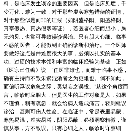
料，是临床发生误诊的重要因素。但是临床见症，千
变万化，难为一致，对于那些虚实寒热错杂的证情，
对于那些似是而非的证候（如阴盛格阳、阳盛格阴、
真寒假热、真热假寒等证），若医者心细而胆小，胸
无灼见，也常可导致误诊误治。只有胆大心细、临事
不惑的医者，才能做到正确的诊断和治疗。一个医师
要做好这点是件难度很大的事，必须以扎实的基本
功、过硬的技术本领和丰富的临床经验为基础。正如
《医宗己任编》说：“任医非难也，而难于临事不惑，
确有主持而不致朱紫混淆者之为更难也。倘不知此，
而偏听浮议危急之际，奚堪妄之误投。”从这个角度而
言，临诊时应胆大，但是医生的工作对象是人，如果
不谨慎，稍有疏忽，就会给病人造成痛苦，轻则延误
诊治，甚则可伤人性命。在临证中，常是表里易蒙，
寒热易混，虚实易淆，阴阳易蔽，必须洞察精微，谨
慎从事，方不致误。只有心细之人，临诊时详察细