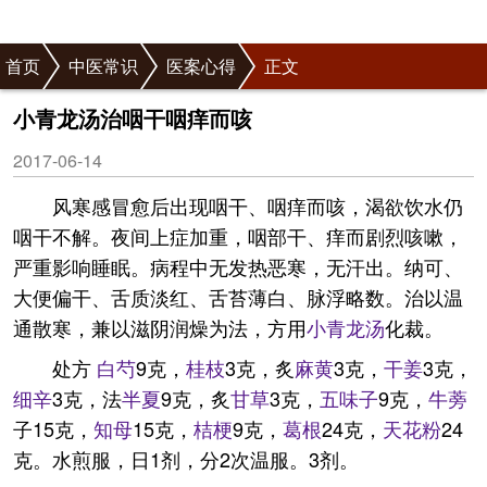
首页
中医常识
医案心得
正文
小青龙汤治咽干咽痒而咳
2017-06-14
风寒感冒愈后出现咽干、咽痒而咳，渴欲饮水仍
咽干不解。夜间上症加重，咽部干、痒而剧烈咳嗽，
严重影响睡眠。病程中无发热恶寒，无汗出。纳可、
大便偏干、舌质淡红、舌苔薄白、脉浮略数。治以温
通散寒，兼以滋阴润燥为法，方用
小青龙汤
化裁。
处方
白芍
9克，
桂枝
3克，炙
麻黄
3克，
干姜
3克，
细辛
3克，法
半夏
9克，炙
甘草
3克，
五味子
9克，
牛蒡
子15克，
知母
15克，
桔梗
9克，
葛根
24克，
天花粉
24
克。水煎服，日1剂，分2次温服。3剂。