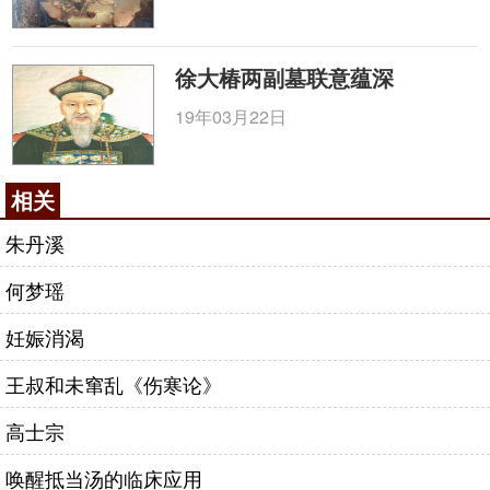
徐大椿两副墓联意蕴深
19年03月22日
相关
朱丹溪
何梦瑶
妊娠消渴
王叔和未窜乱《伤寒论》
高士宗
唤醒抵当汤的临床应用