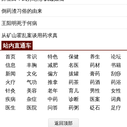
倒药渣习俗的由来
王阳明死于何病
从矿山霍乱案谈用药求真
站内直通车
首页
常识
特色
保健
养生
论坛
信息
丰胸
减肥
名医
药材
书籍
新闻
文化
偏方
拔罐
膏药
刮痧
火疗
气功
推拿
药茶
药酒
药浴
针灸
美容
老年
育儿
男性
女性
疾病
杂症
中药
诊断
医案
词典
医生
医院
问答
药粥
砭石
足疗
返回顶部