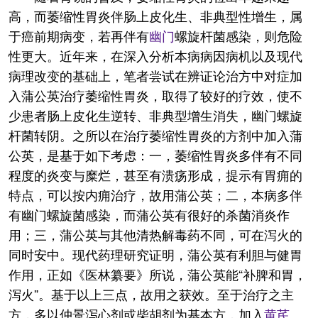
高，而萎缩性胃炎伴肠上皮化生、非典型性增生，属
于癌前期病变，若再伴有
幽门
螺旋杆菌感染，则危险
性更大。近年来，在深入分析本病病因病机以及现代
病理改变的基础上，笔者尝试在辨证论治方中对症加
入蒲公英治疗萎缩性胃炎，取得了较好的疗效，使不
少患者肠上皮化生逆转、非典型增生消失，幽门螺旋
杆菌转阴。之所以在治疗萎缩性胃炎的方剂中加入蒲
公英，是基于如下考虑：一，萎缩性胃炎多伴有不同
程度的炎变与糜烂，甚至有溃疡形成，提示有胃痈的
特点，可以按内痈治疗，故用蒲公英；二，本病多伴
有幽门螺旋菌感染，而蒲公英有很好的杀菌消炎作
用；三，蒲公英与其他清热解毒药不同，可在泻火的
同时安中。现代药理研究证明，蒲公英有利胆与健胃
作用，正如《医林纂要》所说，蒲公英能“补脾和胃，
泻火”。基于以上三点，故用之获效。至于治疗之主
方，多以仲景泻心剂或柴胡剂为基本方，加入
黄芪
、