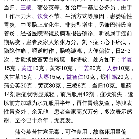
当归、
三棱
、蒲公英等。如治疗一基层公务员，由于
工作压力大、
饮食
不节、生活方式等原因，患萎缩性
胃炎、中度肠上皮化生、非典型增生，另兼巴特氏食
管炎，经省医院胃镜及病理报告确诊。听说属于癌前
期病变，患者及家人紧张万分。刻下症：心下痞满，
隐隐作痛，呃逆时作，肠鸣漉漉，大便偏软，日2~3
次，舌质淡嫩苔黄白略腻，脉濡软。处方如下：
半夏
15克，
黄连
10克，黄芩10克，
干姜
20克，
人参
10克，
炙甘草15克，
大枣
15克，
益智仁
10克，煅
牡蛎
20克，
蒲公英30克，黄芪30克，三棱6克，当归10克。服药
14剂后症状明显减轻，前后服用42剂，症状消失，遂
以前方加减为水丸服用半年，再作胃镜复查，除浅表
性胃炎外，余无他。患者全家高兴万分，多次表示感
谢。至今已十余年，无复发。
蒲公英苦甘寒无毒，可作食用，故临床用量偏