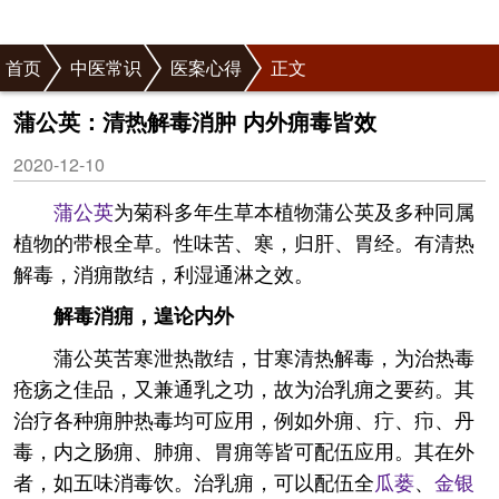
首页
中医常识
医案心得
正文
蒲公英：清热解毒消肿 内外痈毒皆效
2020-12-10
蒲公英
为菊科多年生草本植物蒲公英及多种同属
植物的带根全草。性味苦、寒，归肝、胃经。有清热
解毒，消痈散结，利湿通淋之效。
解毒消痈，遑论内外
蒲公英苦寒泄热散结，甘寒清热解毒，为治热毒
疮疡之佳品，又兼通乳之功，故为治乳痈之要药。其
治疗各种痈肿热毒均可应用，例如外痈、疔、疖、丹
毒，内之肠痈、肺痈、胃痈等皆可配伍应用。其在外
者，如五味消毒饮。治乳痈，可以配伍全
瓜蒌
、
金银