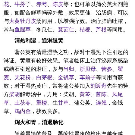
花
、
牛蒡
子、
赤芍
、
陈皮
等；也可单以蒲公英大剂煎
服，如配合鲜草捣碎外敷，效果更佳。治肠痈，可以
与
大黄
牡丹皮
汤同用，以增强疗效。治疗肺痈吐脓，
常与
鱼腥草
、冬瓜仁、
薏苡仁
、
桔梗
、
芦根
等同用。
清热利湿，通淋退黄
蒲公英有清泄湿热之功，故对于湿热下注引起的
淋证、黄疸有较好效果。笔者临床上治疗泌尿系感染
或结石引起的淋证，多与
当归
、
浙贝母
、
苦参
、
瞿
麦
、
天花粉
、
白茅根
、
金钱草
、
车前子
等同用而获
效；对于湿热黄疸，常将蒲公英加入
刘渡舟
先生的验
方
柴胡
解毒汤中，方用：柴胡、
黄芩
、
茵陈
、
凤尾
草
、
土
茯苓
、
重楼
、生
甘草
、蒲公英、
连翘
，金钱
草、
鸡内金
，获效良多。
泻火和胃，消退肠化
随着胃镜的普及，萎缩性胃炎的检出率越来越