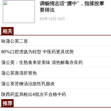
调畅情志话“膻中”，指揉按摩
要得法
20年12月10日
相关
咏蒲公英二首
80%口腔溃疡为轻型 中医药更具优势
蒲公英：生熟食来皆美味 清热解毒亦良药
蒲公英善清肝胃热
蒲公英苦楝汤治急性乳腺炎
陕西药监局检出4批次不合格中药
推荐