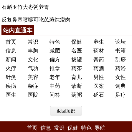
石斛玉竹大枣粥养胃
反复鼻塞喷嚏可吃芪葱炖瘦肉
站内直通车
首页
常识
特色
保健
养生
论坛
信息
丰胸
减肥
名医
药材
书籍
新闻
文化
偏方
拔罐
膏药
刮痧
火疗
气功
推拿
药茶
药酒
药浴
针灸
美容
老年
育儿
男性
女性
疾病
杂症
中药
诊断
医案
词典
医生
医院
问答
药粥
砭石
足疗
返回顶部
首页
信息
常识
保健
特色
导航