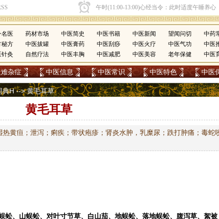
今名医
药材市场
中医简史
中医书籍
中医新闻
望闻问切
中药
方秘方
中医拔罐
中医膏药
中医刮痧
中医火疗
中医气功
中医
医针灸
自然疗法
中医丰胸
中医减肥
中医美容
老年保健
中医
疑难杂症
中医信息
中医常识
中医特色
中医
词典H
--> 黄毛耳草
黄毛耳草
湿热黄疸；泄泻；痢疾；带状疱疹；肾炎水肿，乳糜尿；跌打肿痛；毒蛇
蜈蚣
、山蜈蚣、对叶寸节草、白山茄、地蜈蚣、落地蜈蚣、腹泻草、絮被