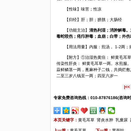
【性味】味苦；性凉
【归经】肝；胆；膀胱；大肠经
【功能主治】
清热利湿；消肿解毒。
毒蛇咬伤；疮疖肿毒；血崩；白带；外伤
【用法用量】内服：煎汤， 1-2两
【附方】①治湿热黄疸： 鲜黄毛耳
传染性肝炎： 鲜黄毛耳草一两。水煎服。
蒜鲜鳞茎一两，蓖麻种子二钱，共捣烂敷
二至三岁八钱至一两；四至六岁一
|<<
专家免费咨询热线：010-87876186(咨询时
本页关键字：
黄毛耳草
肾炎水肿
乳糜尿
上一篇：
黄毛耳草
下一篇：
黑面叶