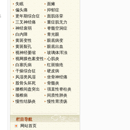
失眠
面瘫
；
偏头痛
抑郁症
上
更年期综合症
面肌痉挛
三叉神经痛
重症肌无力
神经衰弱
脊髓空洞症
白内障
青光眼
黄斑变性
眼底病变
黄斑裂孔
眼底出血
视神经萎缩
玻璃体浑浊
视网膜色素变性
心肌炎
白塞氏病
红斑狼疮
干燥综合征
硬皮病
风湿类风湿
坐骨神经痛
股骨头坏死
骨髓炎
腰椎间盘突出
强直性脊柱炎
颈椎病
间质性肺炎
慢性结肠炎
慢性胃溃疡
栏目导航
网站首页