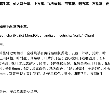
花生草、仙人对坐草、上方旗、
飞天蜈蚣
、节节花、翻石草、布盘草、伤
物黄毛耳草的全草。
(Palib.) Merr.[Oldenlandia chrisotricha (pqlib.) Chun]
用。
常呈铺散匍匐状，全株均被有黄绿色细长柔毛，以茎、叶柄、托叶、叶
上有须根。叶对生，具短柄；叶片卵形至长圆状披针形或椭圆形，长1-
缘，基部稍圆；托叶连合成鞘状，膜质，顶钝钻状齿裂。花数朵簇生于叶腋；花
形，长5-6mm，4裂，淡紫白色，稀为白色，4裂；雄蕊4；子房2室，柱
2mm，室背开裂；萼片宿存。种子黑棕色，细小。花期7月。果期9月。
路旁、溪边及田野草丛中。