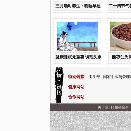
三月顺时养生：晚睡早起 食甜养肝
二十四节气
健康睡眠尤重要 调理失眠四诀窍
酸枣仁为
特别链接
卫生部
国家中医药管理
健康网站
合作网站
关于我们
|
投稿启事