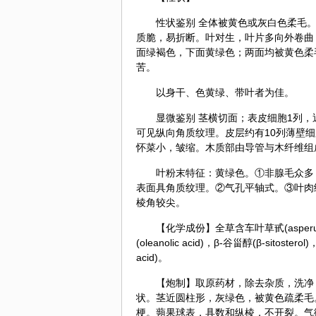
性状鉴别 全体被黄色或灰白色柔毛
质脆，易折断。叶对生，叶片多向外卷曲，完
面绿褐色，下面黄绿色；两面均被黄色柔
苦。
以身干、色黄绿、带叶者为佳。
显微鉴别 茎横切面；表皮细胞1列
可见纵向角质纹理。皮层约有10列薄壁
怀菜小，皱缩。木质部由导管与木纤维组
叶粉末特征：黄绿色。①非腺毛众多，由2
表面具角质纹理。②气孔平轴式。③叶肉细胞含
棱角较尖。
【化学成份】全草含车叶草甙(asperulosi
(oleanolic acid)，β-谷甾醇(β-sitoste
acid)。
【炮制】取原药材，除去杂质，洗净
状。茎近圆柱形，灰绿色，被黄色疏柔毛
梗。蒴果球表，具数和纵棱，不开裂。气