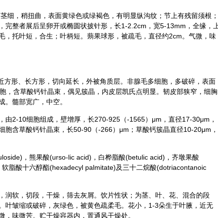
。茎细，稍扭曲，表面黄绿色或绿褐色，有明显纵沟纹；节上有残留须根
整者展后呈卵开或椭圆状披针形，长1-2.2cm，宽5-13mm，全缘，
毛，托叶短，合生；叶柄短。蒴果球形，被疏毛，直径约2cm。气微，味
，近方形、长方形，切向延长，外被角质层。非腺毛多细胞，多破碎，表面
细胞，含草酸钙针晶束，偶见簇晶，内皮层凯氏点明显。韧皮部狭窄，细胸
成。髓部宽广，中空。
-10细胞组成，壁增厚，长270-925（-1565）μm，直径17-30μm，
草酸钙针晶束，长50-90（-266）μm；草酸钙簇晶直径10-20μm，
de)，熊果酸(urso-lic acid)，白桦脂酸(betulic acid)，齐墩果酸
rol)，软脂酸十六醇酯(hexadecyl palmitate)及三十二烷酸(dotriacontanoic
，润软，切段，干燥，筛去灰屑。饮片性状；为茎、叶、花、混合的段
。叶皱缩或破碎，灰绿色，被黄色疏柔毛。花小，1-3朵生于叶腋，近无
微，味微苦。贮干燥容器内，置通风干燥处。