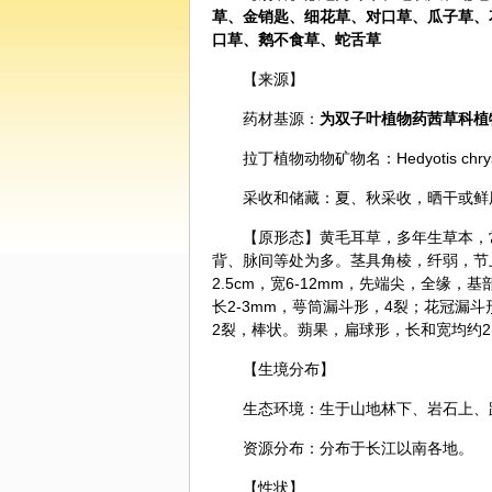
草、金销匙、细花草、对口草、瓜子草、
口草、
鹅不食草
、蛇舌草
【来源】
药材基源：
为双子叶植物药
茜草
科植
拉丁植物动物矿物名：Hedyotis chrysotricha 
采收和储藏：夏、秋采收，晒干或鲜
【原形态】黄毛耳草，多年生草本，
背、脉间等处为多。茎具角棱，纤弱，节
2.5cm，宽6-12mm，先端尖，全
长2-3mm，萼筒漏斗形，4裂；花冠漏斗
2裂，棒状。蒴果，扁球形，长和宽均约
【生境分布】
生态环境：生于山地林下、岩石上、
资源分布：分布于长江以南各地。
【性状】