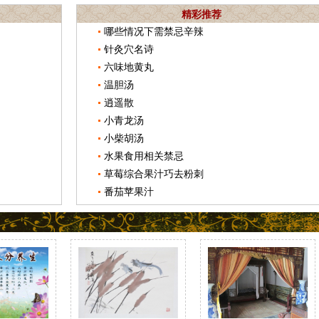
精彩推荐
哪些情况下需禁忌辛辣
针灸穴名诗
六味地黄丸
温胆汤
逍遥散
小青龙汤
小柴胡汤
水果食用相关禁忌
草莓综合果汁巧去粉刺
番茄苹果汁