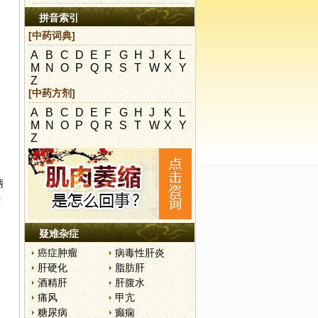
拼音索引
[中药词典]
A
B
C
D
E
F
G
H
J
K
L
M
N
O
P
Q
R
S
T
W
X
Y
Z
[中药方剂]
A
B
C
D
E
F
G
H
J
K
L
M
N
O
P
Q
R
S
T
W
X
Y
Z
柄
头
疑难杂症
癌症肿瘤
病毒性肝炎
肝硬化
脂肪肝
酒精肝
肝腹水
痛风
甲亢
糖尿病
癫痫