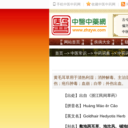
古
偏
中
网站首页
疾病大全
首页
-->
中医常识
-->
中药词典
-->
中药
黄毛耳草用于清热利湿；消肿解毒。主治
伤；疮疖肿毒；血崩；白带；外伤出血。
【出处】出自《浙江民间草药》
【拼音名】Huánɡ Máo ěr Cǎo
【英文名】Goldhair Hedyotis Herb
【别名】
敷地两耳草、地坎风、铺地