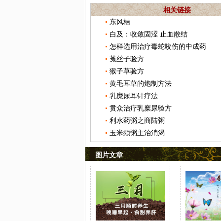
相关链接
东风桔
白及：收敛固涩 止血散结
怎样选用治疗毒蛇咬伤的中成药
菟丝子验方
猴子草验方
黄毛耳草的炮制方法
乳糜尿耳针疗法
贯众治疗乳糜尿验方
利水药粥之商陆粥
玉米须粥主治消渴
图片文章