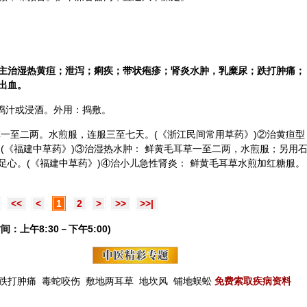
主治湿热黄疸；泄泻；痢疾；带状疱疹；肾炎水肿，乳糜尿；跌打肿痛；
出血。
；捣汁或浸酒。外用：捣敷。
草一至二两。水煎服，连服三至七天。(《浙江民间常用草药》)②治黄疸型
(《福建中草药》)③治湿热水肿： 鲜黄毛耳草一至二两，水煎服；另用
足心。(《福建中草药》)④治小儿急性肾炎： 鲜黄毛耳草水煎加红糖服。
<<
<
1
2
>
>>
>>|
间：上午8:30－下午5:00)
跌打肿痛
毒蛇咬伤
敷地两耳草
地坎风
铺地蜈蚣
免费索取疾病资料