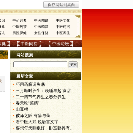
常识
中药词典
中医图谱
中医文化
推拿
中医药茶
中医药酒
中医药浴
育儿
男性保健
女性保健
中医养生
保健
中医问答
中医论坛
网站搜索
最新文章
咬
巧用药膳调失眠
三月顺时养生：晚睡早起 食甜养肝
二十四节气养生之春分养生
春天吃“菜药”
山豆根
彼泽之阪 有蒲与荷
看中医大戏 说语言文字
要想每天睡眠好，卧室卧具有讲究