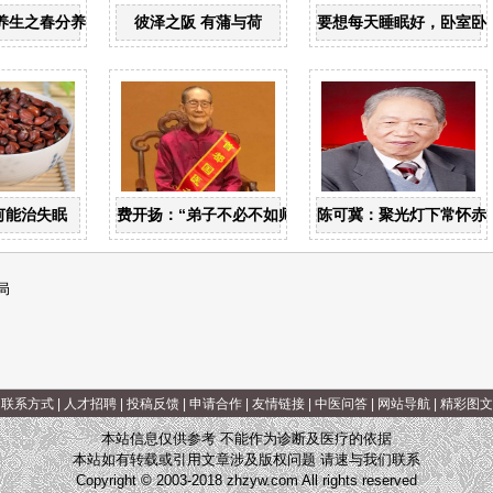
养生之春分养生
彼泽之阪 有蒲与荷
要想每天睡眠好，卧室卧
何能治失眠
费开扬：“弟子不必不如师”
陈可冀：聚光灯下常怀赤
局
|
联系方式
|
人才招聘
|
投稿反馈
|
申请合作
|
友情链接
|
中医问答
|
网站导航
|
精彩图文
本站信息仅供参考 不能作为诊断及医疗的依据
本站如有转载或引用文章涉及版权问题 请速与我们联系
Copyright © 2003-2018 zhzyw.com All rights reserved