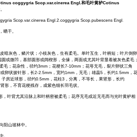
tinus coggygria Scop.var.cinerea Engl.和毛叶黄栌Cotinus
叶。
Scop.var.cinerea Engl.2.coggygria Scop.pubescens Engl.
，晒干。
。树皮暗灰色，鳞片状；小枝灰色，生有柔毛。单叶互生，叶柄短；叶片倒卵
m，先端圆或微凹，基部圆形或阔楔形，全缘，两面或尤其叶背显着被灰色柔毛
柔毛；花杂性，径约3mm；花梗长7-10mm；花萼无毛，裂片卵状三角
形或卵状披针形，长2-2.5mm，宽约1mm，无毛；雄蕊5，长约1.5mm，
子房近球形，径约0.5mm，花柱3，分离，不等长，果肾形，长约
，扁肾形，不育花梗残存，成紫色细长羽毛状。
圆形，叶背尤其沿脉上和叶柄密被柔毛；花序无毛或近无毛而与光叶黄栌相
m的向阳山坡林中。
林中。