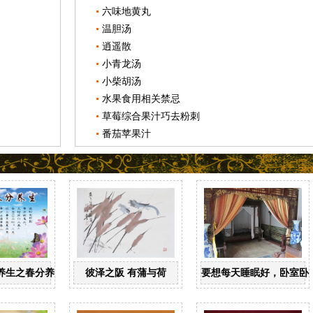
六味地黄丸
温胆汤
逍遥散
小青龙汤
小柴胡汤
水果食用相关禁忌
草莓综合果汁巧去粉刺
番茄苹果汁
养生之春分养生
彼泽之阪 有蒲与荷
要想每天睡眠好，卧室卧