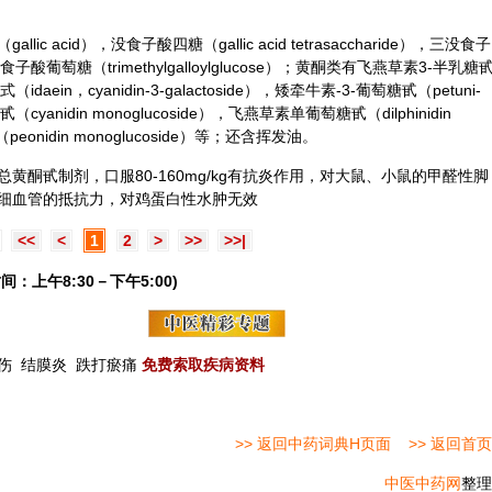
 acid），没食子酸四糖（gallic acid tetrasaccharide），三没食子
基没食子酸葡萄糖（trimethylgalloylglucose）；黄酮类有飞燕草素3-半乳糖
花青式（idaein，cyanidin-3-galactoside），矮牵牛素-3-葡萄糖甙（petuni-
cyanidin monoglucoside），飞燕草素单葡萄糖甙（dilphinidin
eonidin monoglucoside）等；还含挥发油。
黄酮甙制剂，口服80-160mg/kg有抗炎作用，对大鼠、小鼠的甲醛性脚
细血管的抵抗力，对鸡蛋白性水肿无效
<<
<
1
2
>
>>
>>|
间：上午8:30－下午5:00)
伤
结膜炎
跌打瘀痛
免费索取疾病资料
>> 返回中药词典H页面
>> 返回首页
中医中药网
整理