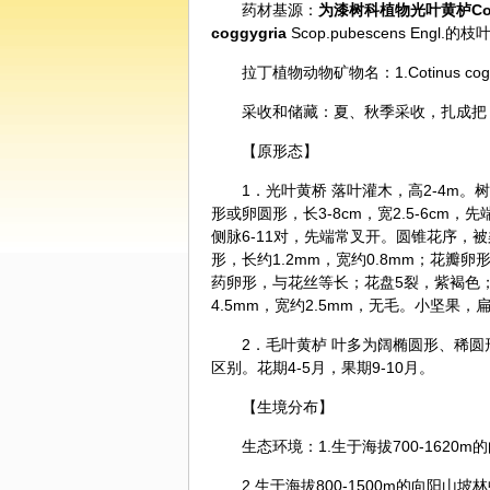
药材基源：
为漆树科植物光叶
黄栌
Co
coggygria
Scop.pubescens Engl.的枝
拉丁植物动物矿物名：1.Cotinus coggygria 
采收和储藏：夏、秋季采收，扎成把
【原形态】
1．光叶黄桥 落叶灌木，高2-4m
形或卵圆形，长3-8cm，宽2.5-6c
侧脉6-11对，先端常叉开。圆锥花序，被
形，长约1.2mm，宽约0.8mm；花瓣卵
药卵形，与花丝等长；花盘5裂，紫褐色；
4.5mm，宽约2.5mm，无毛。小坚果
2．毛叶黄栌 叶多为阔椭圆形、稀
区别。花期4-5月，果期9-10月。
【生境分布】
生态环境：1.生于海拔700-1620
2.生于海拔800-1500m的向阳山坡