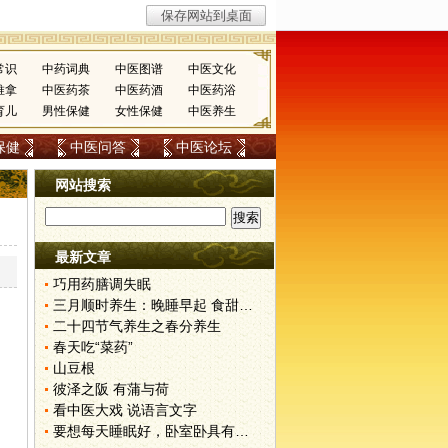
常识
中药词典
中医图谱
中医文化
推拿
中医药茶
中医药酒
中医药浴
育儿
男性保健
女性保健
中医养生
保健
中医问答
中医论坛
网站搜索
最新文章
巧用药膳调失眠
三月顺时养生：晚睡早起 食甜养肝
二十四节气养生之春分养生
春天吃“菜药”
山豆根
彼泽之阪 有蒲与荷
看中医大戏 说语言文字
要想每天睡眠好，卧室卧具有讲究