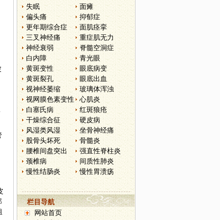
失眠
面瘫
偏头痛
抑郁症
更年期综合症
面肌痉挛
三叉神经痛
重症肌无力
神经衰弱
脊髓空洞症
白内障
青光眼
黄斑变性
眼底病变
被
黄斑裂孔
眼底出血
视神经萎缩
玻璃体浑浊
视网膜色素变性
心肌炎
白塞氏病
红斑狼疮
面
干燥综合征
硬皮病
风湿类风湿
坐骨神经痛
管
股骨头坏死
骨髓炎
腰椎间盘突出
强直性脊柱炎
颈椎病
间质性肺炎
慢性结肠炎
慢性胃溃疡
皮
部
栏目导航
组
网站首页