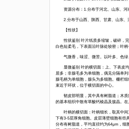
资源分布：1.分布于河北、山东、
2.分布于山西、陕西、甘肃、山东
【性状】
性状鉴别 叶片纸质多缩皱，破碎，完整
白色短柔毛，下表面沿叶脉处较密；叶柄长1-
气微香，味涩、微苦。以叶多、色绿
显微鉴别 叶的横切面：上、下表皮
居多；非腺毛多为单细胞，偶见分隔单列非腺
腺毛柄为单细胞，腺头为多细胞。栅栏组
束近于环状，位于横切面的中心。
韧皮部明显，其中具有树脂道；木质
的基本组织中散有草酸钙棱晶及簇晶。在
叶柄的横切面：叶柄细长，取其中间
下有3-5层厚角细胞。皮层薄壁细胞有
分布有树脂道，平均直径约为64μm，