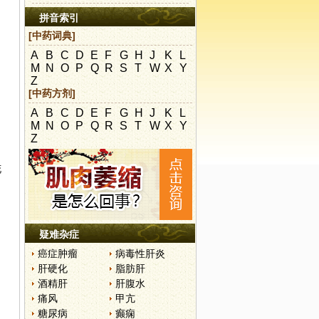
拼音索引
[中药词典]
A
B
C
D
E
F
G
H
J
K
L
M
N
O
P
Q
R
S
T
W
X
Y
Z
[中药方剂]
A
B
C
D
E
F
G
H
J
K
L
M
N
O
P
Q
R
S
T
W
X
Y
Z
；
花
疑难杂症
癌症肿瘤
病毒性肝炎
肝硬化
脂肪肝
酒精肝
肝腹水
痛风
甲亢
糖尿病
癫痫