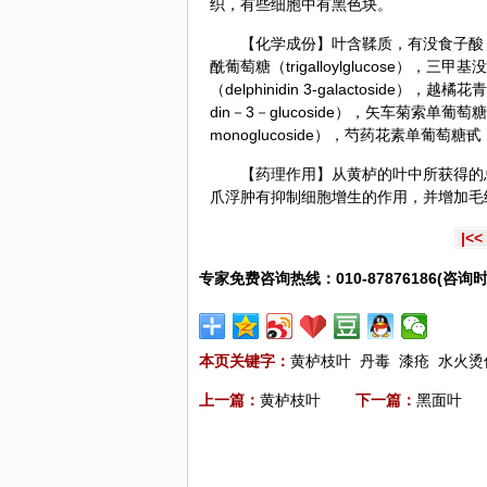
织，有些细胞中有黑色块。
【化学成份】叶含鞣质，有没食子酸（gallic
酰葡萄糖（trigalloylglucose），三甲
（delphinidin 3-galactoside），越橘
din－3－glucoside），矢车菊索单葡萄糖甙（
monoglucoside），芍药花素单葡萄糖甙（p
【药理作用】从黄栌的叶中所获得的总
爪浮肿有抑制细胞增生的作用，并增加毛
|<<
专家免费咨询热线：010-87876186(咨询时
本页关键字：
黄栌枝叶
丹毒
漆疮
水火烫
上一篇：
黄栌枝叶
下一篇：
黑面叶