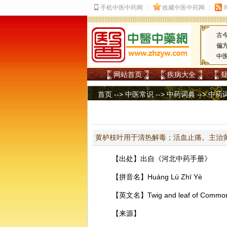
古
偏
中
网站首页
疾病大全
首页
-->
中医常识
-->
中药词典
-->
中药
黄栌枝叶用于清热解毒；活血止痛。主治
【出处】出自《河北中药手册》
【拼音名】Huánɡ Lú Zhī Yè
【英文名】Twig and leaf of Common
【来源】