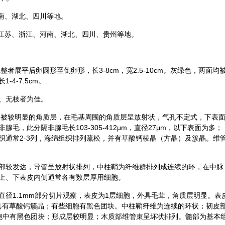
河南、湖北、四川等地。
、江苏、浙江、河南、湖北、四川、贵州等地。
者展平后卵圆形至倒卵形，长3-8cm，宽2.5-10cm。灰绿色，两面均
4-7.5cm。
、无枝者为佳。
均被较明显的角质层，在毛基周围的角质层呈放射状，气孔不定式，下表
毛，此分隔非腺毛长103-305-412μm，直径27μm，以下表面为多；
织通常2-3列，海绵组织排列疏松，并有草酸钙棱晶（方晶）及簇晶。维
部较发达，导管呈放射状排列，中柱鞘为纤维群排列成连续的环，在中脉
上、下表皮内侧通常各有数层厚用细胞。
直径1.1mm部分切片观察，表皮为1层细胞，外具毛茸，角质层明显。表
些具有草酸钙簇晶；有些细胞有黑色团块。中柱鞘纤维为连续的环状；韧皮
细胞中有黑色团块；形成层较明显；木质部维管束呈坏状排列。髓部为基本