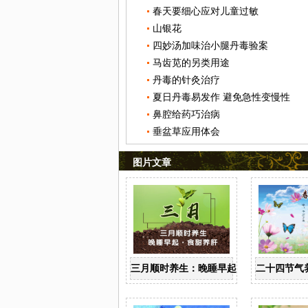
春天要细心应对儿童过敏
山银花
四妙汤加味治小腿丹毒验案
马齿苋的另类用途
丹毒的针灸治疗
夏日丹毒易发作 避免急性变慢性
鼻腔给药巧治病
垂盆草应用体会
图片文章
三月顺时养生：晚睡早起 食甜养肝
二十四节气