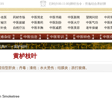
今名医
药材市场
中医简史
中医书籍
中医新闻
望闻问切
中药
方秘方
中医拔罐
中医膏药
中医刮痧
中医火疗
中医气功
中医
医针灸
自然疗法
中医丰胸
中医减肥
中医美容
老年保健
中医
疑难杂症
中医信息
中医常识
中医特色
中医
词典H
--> 黄栌枝叶
黄栌枝叶
黄疸型肝炎；丹毒；漆疮；水火烫伤；结膜炎；跌打瘀痛。
 Smoketree