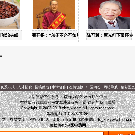
何能治失眠
费开扬：“弟子不必不如师”
陈可冀：聚光灯下常怀赤
局
|
联系方式
|
人才招聘
|
投稿反馈
|
申请合作
|
友情链接
|
中医问答
|
网站导航
|
精彩图文
本站信息仅供参考 不能作为诊断及医疗的依据
本站如有转载或引用文章涉及版权问题 请速与我们联系
Copyright © 2003-2018 zhzyw.com All rights reserved
客服热线 010-87876186
文明办网文明上网投诉电话：010-87876186 举报邮箱：
ts_zhzyw@163.com
版权所有:
中医中药网