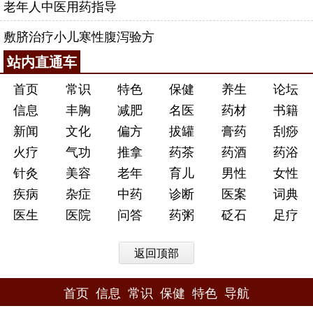
老年人中医用药指导
敷脐治疗小儿寒性腹泻验方
站内直通车
首页
常识
特色
保健
养生
论坛
信息
丰胸
减肥
名医
药材
书籍
新闻
文化
偏方
拔罐
膏药
刮痧
火疗
气功
推拿
药茶
药酒
药浴
针灸
美容
老年
育儿
男性
女性
疾病
杂症
中药
诊断
医案
词典
医生
医院
问答
药粥
砭石
足疗
返回顶部
首页
信息
常识
保健
特色
导航