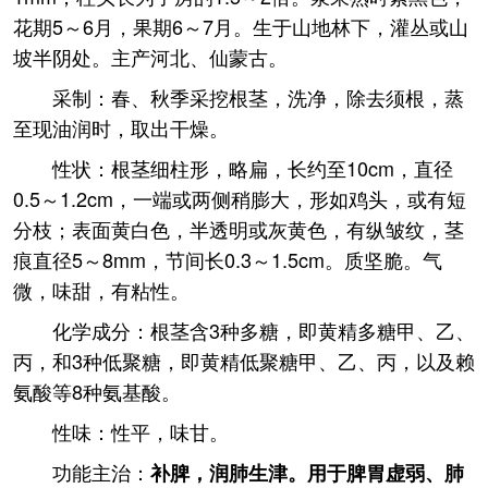
花期5～6月，果期6～7月。生于山地林下，灌丛或山
坡半阴处。主产河北、仙蒙古。
采制：春、秋季采挖根茎，洗净，除去须根，蒸
至现油润时，取出干燥。
性状：根茎细柱形，略扁，长约至10cm，直径
0.5～1.2cm，一端或两侧稍膨大，形如鸡头，或有短
分枝；表面黄白色，半透明或灰黄色，有纵皱纹，茎
痕直径5～8mm，节间长0.3～1.5cm。质坚脆。气
微，味甜，有粘性。
化学成分：根茎含3种多糖，即黄精多糖甲、乙、
丙，和3种低聚糖，即黄精低聚糖甲、乙、丙，以及赖
氨酸等8种氨基酸。
性味：性平，味甘。
功能主治：
补脾，润肺生津。用于脾胃虚弱、肺