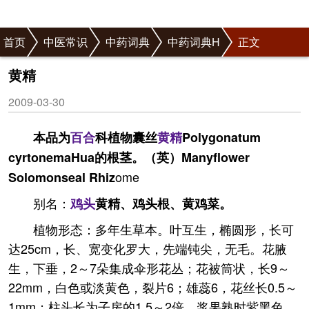
首页
中医常识
中药词典
中药词典H
正文
黄精
2009-03-30
本品为
百合
科植物囊丝
黄精
Polygonatum
cyrtonemaHua的根茎。（英）Manyflower
ome
Solomonseal Rhiz
别名：
鸡头
黄精、鸡头根、黄鸡菜。
植物形态：多年生草本。叶互生，椭圆形，长可
达25cm，长、宽变化罗大，先端钝尖，无毛。花腋
生，下垂，2～7朵集成伞形花丛；花被筒状，长9～
22mm，白色或淡黄色，裂片6；雄蕊6，花丝长0.5～
1mm；柱头长为子房的1.5～2倍。浆果熟时紫黑色，