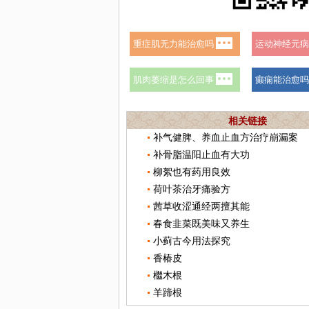
相关链接
补气健脾、养血止血方治疗崩漏案
补骨脂温阳止血有大功
柳絮也有药用良效
荷叶茶治牙痛验方
茜草收涩通经两擅其能
春食韭菜既美味又养生
小蓟古今用法探究
香椿皮
檵木根
羊蹄根