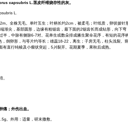
us capsubris L.茎皮纤维烧存性的灰。
bris L.
-2m。全株无毛。单叶互生；叶柄长约2cm，被柔毛；叶纸质，卵状披针
m，先端渐尖，基部圆形，边缘有粗锯齿，最下面的2锯齿长而成钻形，向下弯
过半，中脉有侧脉6-7对。花单生或数朵排成腋生聚伞花序，有短的花序
黄色，倒卵形，与萼片约等长；雄蕊18-22，离生；子房无毛，柱头浅裂。
表面有直行钝棱及小瘤状突起，5爿裂开。花期夏季，果秋后成熟。
培。
肿痛；外伤出血。
1.5g。外用：适量，研末撒敷。