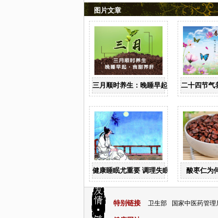
图片文章
三月顺时养生：晚睡早起 食甜养肝
二十四节气
健康睡眠尤重要 调理失眠四诀窍
酸枣仁为
特别链接
卫生部
国家中医药管理