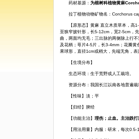
药材基源：
为椴树科植物黄麻Corchor
拉丁植物动物矿物名：Corchorus capsu
【原形态】黄麻 直立木质草本，高1
至狭窄披针形，长5-12cm，宽2-5c
曲，两面均无毛；三出脉的两侧脉上行不
及花柄；萼片4-5片，长3-4mm；花瓣
果球形，直径1cm或稍大，先端无角，
【生境分布】
生态环境：生于荒野或人工栽培。
资源分布：我国长江以南各地普遍栽
【性味】淡；平
【归经】脾经
【功能主治】
理伤；止血。主治跌打
【用法用量】内服：研末，每次0.5-