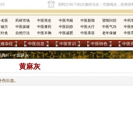
今名医
药材市场
中医简史
中医书籍
中医新闻
望闻问切
中药
方秘方
中医拔罐
中医膏药
中医刮痧
中医火疗
中医气功
中医
医针灸
自然疗法
中医丰胸
中医减肥
中医美容
老年保健
中医
疑难杂症
中医信息
中医常识
中医特色
中医
词典H
--> 黄麻灰
黄麻灰
外伤出血。