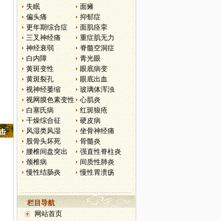
失眠
面瘫
偏头痛
抑郁症
更年期综合症
面肌痉挛
三叉神经痛
重症肌无力
神经衰弱
脊髓空洞症
白内障
青光眼
黄斑变性
眼底病变
黄斑裂孔
眼底出血
视神经萎缩
玻璃体浑浊
视网膜色素变性
心肌炎
白塞氏病
红斑狼疮
干燥综合征
硬皮病
风湿类风湿
坐骨神经痛
点击
股骨头坏死
骨髓炎
腰椎间盘突出
强直性脊柱炎
颈椎病
间质性肺炎
慢性结肠炎
慢性胃溃疡
栏目导航
网站首页