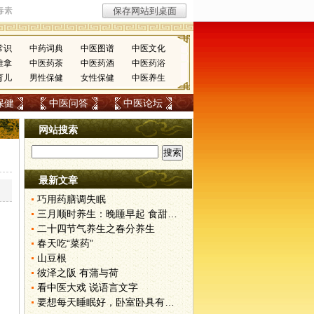
常识
中药词典
中医图谱
中医文化
推拿
中医药茶
中医药酒
中医药浴
育儿
男性保健
女性保健
中医养生
保健
中医问答
中医论坛
网站搜索
最新文章
巧用药膳调失眠
三月顺时养生：晚睡早起 食甜养肝
二十四节气养生之春分养生
春天吃“菜药”
山豆根
彼泽之阪 有蒲与荷
看中医大戏 说语言文字
要想每天睡眠好，卧室卧具有讲究