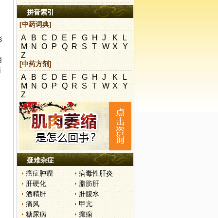
拼音索引
[中药词典]
A
B
C
D
E
F
G
H
J
K
L
形
M
N
O
P
Q
R
S
T
W
X
Y
Z
柄
[中药方剂]
蒴
A
B
C
D
E
F
G
H
J
K
L
M
N
O
P
Q
R
S
T
W
X
Y
Z
疑难杂症
癌症肿瘤
病毒性肝炎
肝硬化
脂肪肝
酒精肝
肝腹水
痛风
甲亢
糖尿病
癫痫