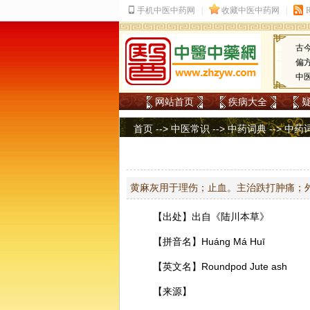
古
偏
中
网站首页
疾病大全
首页
-->
中医常识
-->
中药词典
-->
中药
黄麻灰用于理伤；止血。主治跌打肿痛；
【出处】出自《陆川本草》
【拼音名】Huánɡ Má Huī
【英文名】Roundpod Jute ash
【来源】