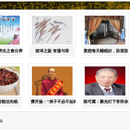
养生之春分养生
彼泽之阪 有蒲与荷
要想每天睡眠好，卧室卧
何能治失眠
费开扬：“弟子不必不如师”
陈可冀：聚光灯下常怀赤
局