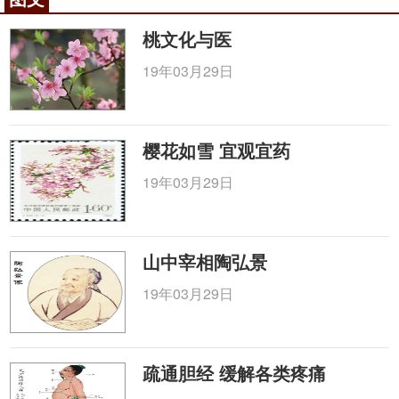
细纵纹和较宽的脉纹，先端中央呈乳头状突起，深棕
色，常有裂口，其周围及下方略下陷。种皮菲薄，紧
桃文化与医
贴子叶，不易剥离。质硬，破开后可见黄白色肥厚子
19年03月29日
叶2枚，中心凹入成槽形，具绿色
莲子
心。气无，味
甘、涩，
莲子心
极苦。以个大饱满者为佳。
显微鉴别粉末特征：①淀粉粒众多，单粒椭圆
樱花如雪 宜观宜药
形、广卵圆形或蚌壳形，长5-21μm，直径5-13μm，
19年03月29日
脐点缝状，层纹不明显。②子叶薄壁细胞壁做呈链珠
状，隐约可见纹孔域，纹孔类三角形或稍延长，排列
紧密。③种皮表皮细胞表面现类多角形或不规则形，
山中宰相陶弘景
气孔保卫细胞新月形，细胞现网格样纹理，副卫细胞
4-7。④胚根细胞长方形，排列整齐，墨菲薄，有的含
19年03月29日
脂肪油滴。
【化学成份】含碳水化合物（62％），蛋白质
疏通胆经 缓解各类疼痛
（6.6％），脂肪（2.0％），钙（0.089 ％），磷