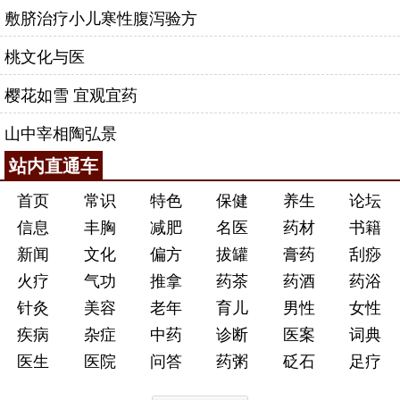
敷脐治疗小儿寒性腹泻验方
桃文化与医
樱花如雪 宜观宜药
山中宰相陶弘景
站内直通车
首页
常识
特色
保健
养生
论坛
信息
丰胸
减肥
名医
药材
书籍
新闻
文化
偏方
拔罐
膏药
刮痧
火疗
气功
推拿
药茶
药酒
药浴
针灸
美容
老年
育儿
男性
女性
疾病
杂症
中药
诊断
医案
词典
医生
医院
问答
药粥
砭石
足疗