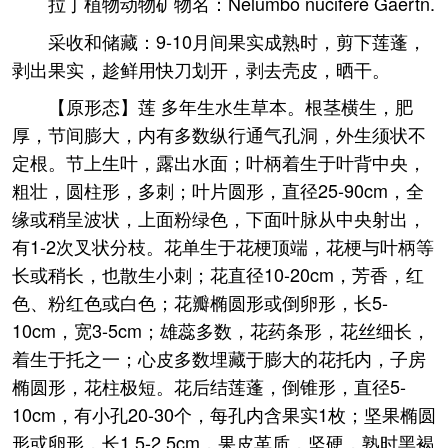
拉丁植物动物矿物名：Nelumbo nucifere Gaertn.
采收和储藏：9-10月间果实成熟时，剪下莲蓬，
剥出果实，趁鲜用快刀划开，剥去壳皮，晒干。
【原形态】莲 多年生水生草本。根茎横生，肥
厚，节间膨大，内有多数纵行通气孔洞，外生须状不
定根。节上生叶，露出水面；叶柄着生于叶背中央，
粗壮，圆柱形，多刺；叶片圆形，直径25-90cm，全
缘或稍呈波状，上面粉绿色，下面叶脉从中央射出，
有1-2次叉状分枝。花单生于花梗顶端，花梗与叶柄等
长或稍长，也散生小刺；花直径10-20cm，芳香，红
色、粉红色或白色；花瓣椭圆形或倒卵形，长5-
10cm，宽3-5cm；雄蕊多数，花药条形，花丝细长，
着生于托之一；心皮多数埋藏于膨大的花托内，子房
椭圆形，花柱极短。花后结莲蓬，倒锥形，直径5-
10cm，有小孔20-30个，每孔内含果实1枚；坚果椭圆
形或卵形，长1.5-2.5cm，果皮革质，坚硬，熟时黑褐