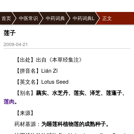
首页
中医常识
中药词典
中药词典L
正文
莲子
2009-04-21
【出处】出自《本草经集注》
【拼音名】Lián Zǐ
【英文名】Lotus Seed
【别名】
藕实、水芝丹、莲实、泽芝、莲蓬子、
莲肉
。
【来源】
药材基源：
为睡莲科植物莲的成熟种子。