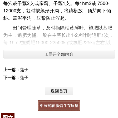
每穴栽子藕2支或亲藕、子藕1支。每1hm2栽 7500-
12000支，栽时按藕形开沟，将藕横放，顶芽向下倾
斜。盖泥平沟，压紧防止浮起。
田间管理除草，及时摘除枯黄浮叶。施肥以基肥
为主，追肥为辅,一般在主茎长出1-2片叶时追肥1次，
每 1hm2施粪肥15000-22500kg或氮肥225kg左右,以
促进立叶生长和分枝。病虫害防治长腿水叶甲，用
↓展开全部内容
40％乙敌粉每1hm230kg，拌细土375kg，施入田面，
放入浅水后耕火土中。莲窄摇蚊，幼虫期喷90％敌百
上一篇：
莲子
虫1000-1500倍液。莲藕黑斑病、莲藕揭斑病，发病
下一篇：
莲子
开始用5O％多菌灵500倍加0.3 ％洗衣粉喷雾；及时
清除病叶。
返回首页
【性状】
性状鉴别种子略呈椭圆形或类球形，长1.2-
1.7cm，直径0.8-1.5cm。表面浅黄棕色至红棕色，有
图文