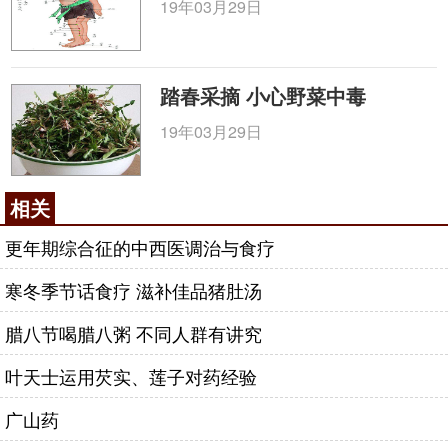
（0.285％），铁（0.0064％）。脂肪中脂肪酸组成：
19年03月29日
肉豆蔻
酸（myristic acid）0.04％，棕榈酸
（palmiticacid)17.32％，油酸（oleic acid）
21.91％，亚油酸（linoleicacid）54.17％，亚麻酸
踏春采摘 小心野菜中毒
(linolenic acid)6.19％。果实含和乌胺
19年03月29日
（higenamine)。果皮含
荷叶
碱（nuciferine)，原荷叶
碱（nornciferine），氧黄心树宁碱
（Oxoushinsunine）和 N-去甲亚美罂粟碱（N-
相关
norarmepavine）。
更年期综合征的中西医调治与食疗
【鉴别】理化鉴别薄层色
寒冬季节话食疗 滋补佳品猪肚汤
|<<
<<
<
1
2
3
>
>>
>>|
腊八节喝腊八粥 不同人群有讲究
咨询电话：
010-87876186
叶天士运用芡实、莲子对药经验
广山药