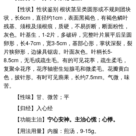
【性状】性状鉴别 根状茎呈类圆形或不规则团块
状，长6cm，直径约1cm，表面黑褐色，有褐色鳞叶
残基、须根及须根痕，质硬，不易折断，断面粉性，
灰色。叶基生，1-2片，多破碎，完整叶片展平后呈圆
卵形，长4-7cm，宽3-5cm，基部心形，掌状深裂，裂
片狭卵形，边缘具锯齿。叶面灰色。叶柄长5-
8.5cm，无毛或疏生毛。有的可见花葶，疏生柔毛，
复聚伞花序，花序轴密生短腺毛和微柔毛。花瓣黄白
色，披针形。有时可见蒴果，长约7.5mm。气微，味
苦。
【性味】甘、微苦；平
【归经】入心经
【功能主治】
宁心安神。主治心慌；心悸。
【用法用量】内服：煎汤，9-15g。