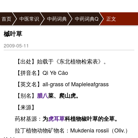
首页
中医常识
中药词典
中药词典Q
正文
槭叶草
2009-05-11
【出处】始载于《东北植物检索表》。
【拼音名】Qì Yè Cǎo
【英文名】all-grass of Mapleleafgrass
【别名】
腊八
菜、爬山虎。
【来源】
药材基源：
为
虎耳草
科植物椒叶草的全草。
拉丁植物动物矿物名：Mukdenia rossii（Oliv.）