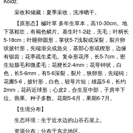
Koidz.
采收和储藏：夏季采收，洗净晒干。
【原形态】槭叶草 多年生草本，高10-30cm。地
下茎粗壮，有褐色鳞片。基生叶1-2处，无毛；叶柄长
5-18cm；叶睡卵圆形，掌状5-7浅裂或深裂，裂片卵
状披针形，先端渐尖或急尖，基部心形或楔形，边缘
有锯齿；花葶疏生柔毛。复伞形花序，长5-7cm，密
生短腺毛和微柔毛；花梗长2-4mm；花萼钟状，白
色，长5-6mm，有5-6深裂，裂片，狭卵形，先端钝；
花瓣5-6，披针形，白色，较萼片短；雄蕊5-6，长约
2mm，花药近球形；心皮2，合生至中部，子房半下
位。蒴果。种子多数。花期5-6月，果期6-7月。
【生境分布】
生态环境：生于近水边的山谷石崖上。
资源分布：分布于东北地区。