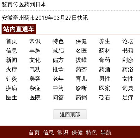
鉴真传医药到日本
安徽亳州药市2019年03月27日快讯
站内直通车
首页
常识
特色
保健
养生
论坛
信息
丰胸
减肥
名医
药材
书籍
新闻
文化
偏方
拔罐
膏药
刮痧
火疗
气功
推拿
药茶
药酒
药浴
针灸
美容
老年
育儿
男性
女性
疾病
杂症
中药
诊断
医案
词典
医生
医院
问答
药粥
砭石
足疗
返回顶部
首页
信息
常识
保健
特色
导航