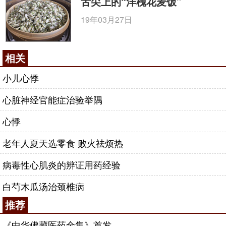
舌尖上的“洋槐花麦饭”
19年03月27日
相关
小儿心悸
心脏神经官能症治验举隅
心悸
老年人夏天选零食 败火祛烦热
病毒性心肌炎的辨证用药经验
白芍木瓜汤治颈椎病
推荐
《中华佛藏医药全集》首发